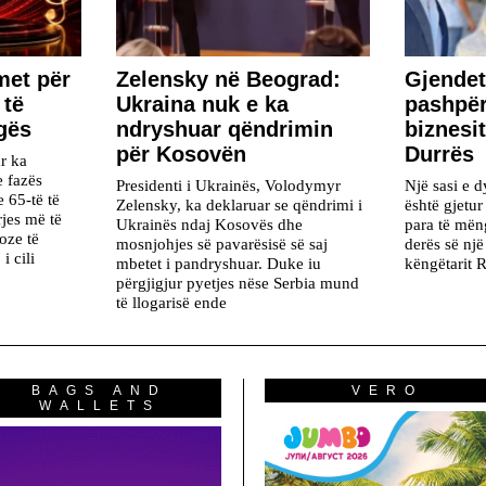
met për
Zelensky në Beograd:
Gjendet
 të
Ukraina nuk e ka
pashpër
ngës
ndryshuar qëndrimin
biznesit
për Kosovën
Durrës
r ka
e fazës
Presidenti i Ukrainës, Volodymyr
Një sasi e 
e 65-të të
Zelensky, ka deklaruar se qëndrimi i
është gjetur
rjes më të
Ukrainës ndaj Kosovës dhe
para të mën
oze të
mosnjohjes së pavarësisë së saj
derës së një
i cili
mbetet i pandryshuar. Duke iu
këngëtarit R
përgjigjur pyetjes nëse Serbia mund
të llogarisë ende
BAGS AND
VERO
WALLETS