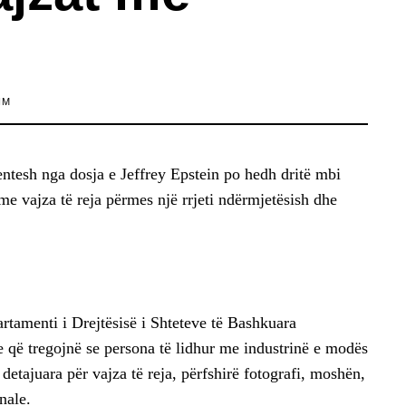
IM
ntesh nga dosja e Jeffrey Epstein po hedh dritë mbi
me vajza të reja përmes një rrjeti ndërmjetësish dhe
tamenti i Drejtësisë i Shteteve të Bashkuara
që tregojnë se persona të lidhur me industrinë e modës
detajuara për vajza të reja, përfshirë fotografi, moshën,
nale.