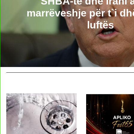
SHBA-të dhe Irani a
marrëveshje për t`i d
luftës