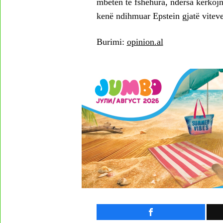
mbeten të fshehura, ndërsa kërkoj
kenë ndihmuar Epstein gjatë viteve
Burimi:
opinion.al