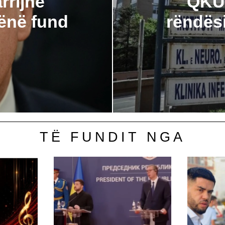
rrijnë
QKUK
hënë fund
rëndës
TË FUNDIT NGA