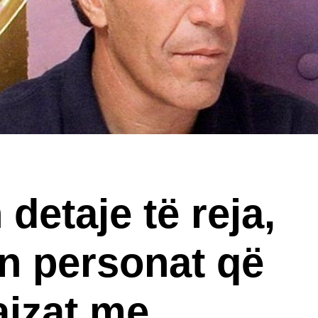
detaje të reja,
in personat që
ajzat me