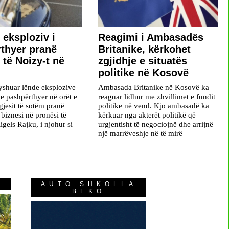
 eksploziv i
​Reagimi i Ambasadës
thyer pranë
Britanike, kërkohet
 të Noizy-t në
zgjidhje e situatës
politike në Kosovë
dyshuar lënde eksplozive
Ambasada Britanike në Kosovë ka
 e pashpërthyer në orët e
reaguar lidhur me zhvillimet e fundit
gjesit të sotëm pranë
politike në vend. Kjo ambasadë ka
 biznesi në pronësi të
kërkuar nga akterët politikë që
igels Rajku, i njohur si
urgjentisht të negociojnë dhe arrijnë
një marrëveshje në të mirë
AUTO SHKOLLA
BEKO