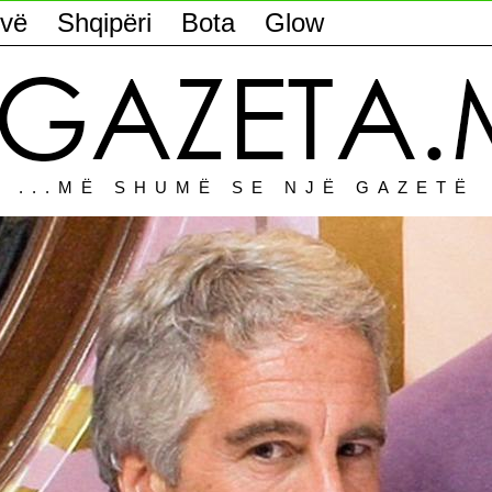
vë
Shqipëri
Bota
Glow
...MË SHUMË SE NJË GAZETË