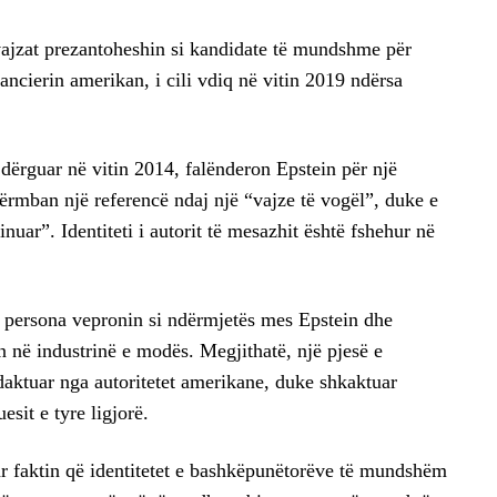
vajzat prezantoheshin si kandidate të mundshme për
ncierin amerikan, i cili vdiq në vitin 2019 ndërsa
 dërguar në vitin 2014, falënderon Epstein për një
rmban një referencë ndaj një “vajze të vogël”, duke e
inuar”. Identiteti i autorit të mesazhit është fshehur në
sa persona vepronin si ndërmjetës mes Epstein dhe
n në industrinë e modës. Megjithatë, një pjesë e
aktuar nga autoritetet amerikane, duke shkaktuar
sit e tyre ligjorë.
r faktin që identitetet e bashkëpunëtorëve të mundshëm