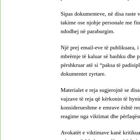
Sipas dokumenteve, në disa raste 
takime ose njohje personale me fina
ndodhej në paraburgim.
Një prej email-eve të publikuara, i
mbrëmje të kaluar së bashku dhe pë
përshkruar atë si “paksa të padisipl
dokumentet zyrtare.
Materialet e reja sugjerojnë se di
vajzave të reja që kërkonin të hyni
konsiderueshme e emrave është red
reagime nga viktimat dhe përfaqësue
Avokatët e viktimave kanë kritikua