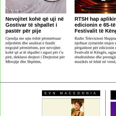
Nevojitet kohë që uji në
RTSH hap apliki
Gostivar të shpallet i
edicionin e 65-të
pastër për pije
Festivalit të Kë
Gjendja me ujin është përmirësuar
Radio Televizioni Shqipta
ndjeshëm dhe analizat e fundit
njoftuar zyrtarisht nisjen 
tregojnë përmirësim, por nevojitet
përgatitore për edicionin 
kohë që ai të shpallet i sigurt për t’u
Festivalit të Këngës, ngja
pirë, deklaroi drejtori i Drejtorisë për
rëndësishme dhe prestigji
Mbrojtje dhe Shpëtim,
muzikës së lehtë në vend, 
EVN MACEDONIA