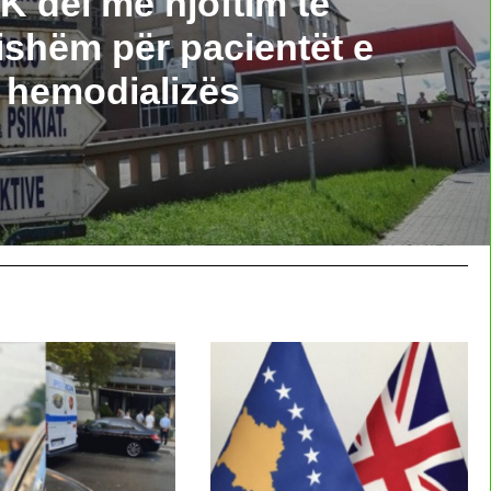
 del me njoftim të
ishëm për pacientët e
hemodializës