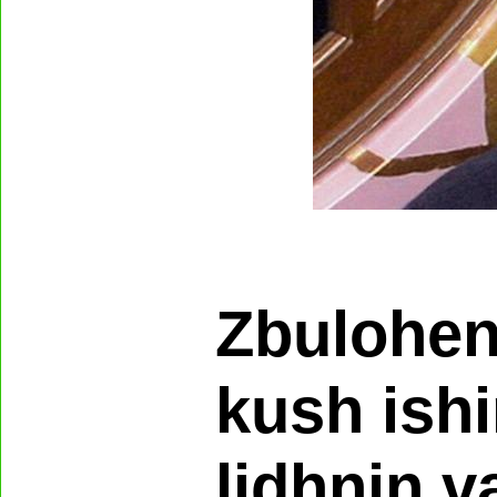
Zbulohen 
kush ish
lidhnin v