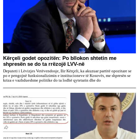
Kërçeli godet opozitën: Po bllokon shtetin me
shpresën se do ta rrëzojë LVV-në
Deputeti i Lëvizjes Vetëvendosje, Ilir Kërçeli, ka akuzuar partitë opozitare se
po e pengojnë funksionalizimin e institucioneve të Kosovës, me shpresën se
kriza e vazhdueshme politike do ta lodhë qytetarin dhe do