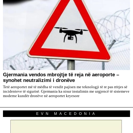
Gjermania vendos mbrojtje të reja në aeroporte –
synohet neutralizimi i dronëve
Tetë aeroportet më të mëdha të vendit pajisen me teknologji të re pas rritjes së
incidenteve të sigurisë. Gjermania ka nisur instalimin me urgjencë të sistemeve
moderne kundër dronëve në aeroportet kryesore
EVN MACEDONIA