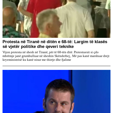
Protesta në Tiranë në ditën e 68-të: Largim të klasës
së vjetër politike dhe qeveri teknike
Vijon protesta në shesh në Tiranë, për të 68-tën ditë. Protestuesit si çdo
mbrëmje janë grumbulluar në sheshin Skënderbej,. Më pas kanë marshuar drejt
kryeministrisë ku kanë nisur me thirrje dhe fjalime