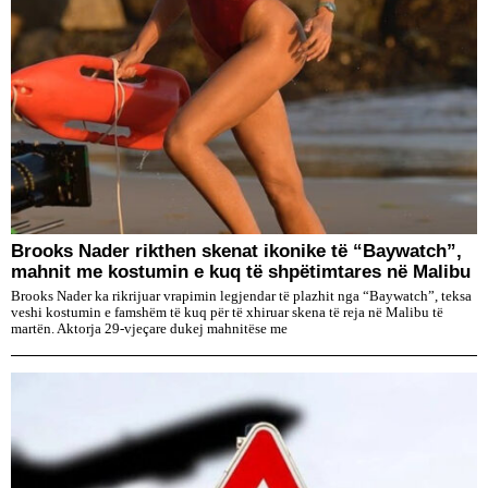
Brooks Nader rikthen skenat ikonike të “Baywatch”,
mahnit me kostumin e kuq të shpëtimtares në Malibu
Brooks Nader ka rikrijuar vrapimin legjendar të plazhit nga “Baywatch”, teksa
veshi kostumin e famshëm të kuq për të xhiruar skena të reja në Malibu të
martën. Aktorja 29-vjeçare dukej mahnitëse me