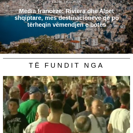
LAJMI I RADHËS
​Media franceze: Riviera dhe Alpet
shqiptare, mes destinacioneve që po
tërheqin vëmendjen e botës
TË FUNDIT NGA