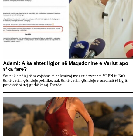
Ademi: A ka shtet ligjor në Maqedoninë e Veriut apo
s’ka fare?
Sot nuk e ndiej të nevojshme të polemizoj me asnjë zyrtar të VLEN-it. Nuk
është vetëm çështjeje politike, nuk është vetëm çështjeje e sundimit të ligjit,
por është përtej gjithë kësaj. Prandaj