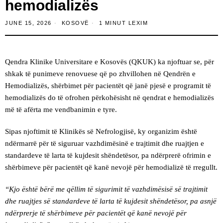
hemodializës
JUNE 15, 2026
KOSOVË
1 MINUT LEXIM
Qendra Klinike Universitare e Kosovës (QKUK) ka njoftuar se, për
shkak të punimeve renovuese që po zhvillohen në Qendrën e
Hemodializës, shërbimet për pacientët që janë pjesë e programit të
hemodializës do të ofrohen përkohësisht në qendrat e hemodializës
më të afërta me vendbanimin e tyre.
Sipas njoftimit të Klinikës së Nefrologjisë, ky organizim është
ndërmarrë për të siguruar vazhdimësinë e trajtimit dhe ruajtjen e
standardeve të larta të kujdesit shëndetësor, pa ndërprerë ofrimin e
shërbimeve për pacientët që kanë nevojë për hemodializë të rregullt.
“Kjo është bërë me qëllim të sigurimit të vazhdimësisë së trajtimit
dhe ruajtjes së standardeve të larta të kujdesit shëndetësor, pa asnjë
ndërprerje të shërbimeve për pacientët që kanë nevojë për