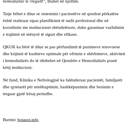
hemodializë të rregullt”,
thuhet në njoftim.
Tutje bëhet e ditur se sistemimi i pacientëve në qendrat përkatëse
është realizuar sipas planifikimit të stafit profesional dhe në
koordinim me institucionet shëndetësore, duke garantuar vazhdimin
e trajtimit në mënyrë të sigurt dhe efikase.
QKUK ka bërë të ditur se pas përfundimit të punimeve renovuese
dhe krijimit të kushteve optimale për ofrimin e shërbimeve, aktiviteti
i hemodializës do të rikthehet në Qendrën e Hemodializës pranë
këtij institucioni.
Në fund, Klinika e Nefrologjisë ka falënderuar pacientët, familjarët
dhe qytetarët për mirëkuptimin, bashkëpunimin dhe besimin e
treguar gjatë kësaj periudhe.
Burimi:
botasot.info