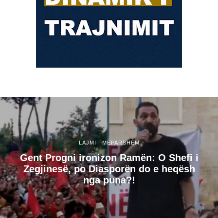
LAJMI I MËPARSHËM
Gent Progni ironizon Ramën: O Shefi i
Zegjinesë, po Diasporën do e heqësh
nga puna?!