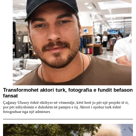
Transformohet aktori turk, fotografia e fundit befason
fansat
Çağatay Ulusoy është rikthyer në vëmendje, këtë herë jo për një projekt të ri,
por për ndryshimin e dukshëm në pamjen e tij. Aktori i njohur turk është
fotografuar nga një admirues