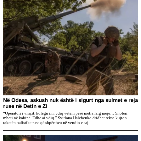
​Në Odesa, askush nuk është i sigurt nga sulmet e reja
ruse në Detin e Zi
“Operatori i vinçit, kolegu im, vdiq vetëm pesë metra larg meje… Shoferi
mbeti në kabinë. Edhe ai vdiq.” Svitlana Halchenko dridhet teksa kujton
raketën balistike ruse që shpërtheu në vendin e saj