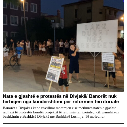
Nata e gjashtë e protestës në Divjakë/ Banorët nuk
tërhiqen nga kundërshtimi për reformën territoriale
Banorët e Divjakës kanë zhvilluar mbrëmjen e së mërkurës natën e gjashtë
radhazi të protestës kundër projektit të reformës territoriale, i cili parashikon
bashkimin e Bashkisë Divjakë me Bashkinë Lushnje. Të mbledhur