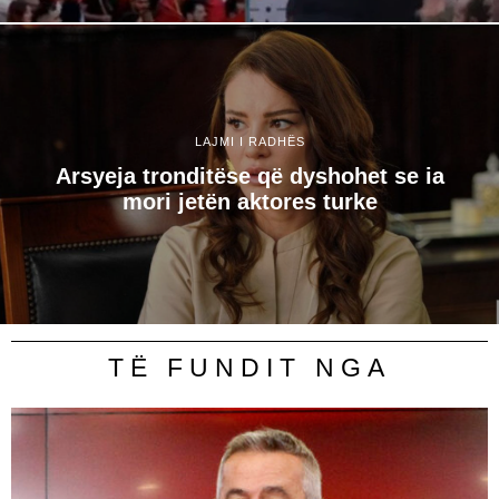
LAJMI I RADHËS
Arsyeja tronditëse që dyshohet se ia
mori jetën aktores turke
TË FUNDIT NGA