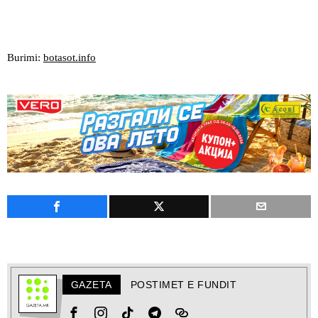
Burimi:
botasot.info
GAZETA
POSTIMET E FUNDIT