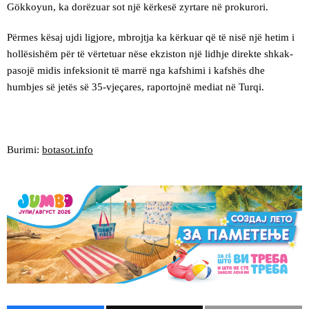
Gökkoyun, ka dorëzuar sot një kërkesë zyrtare në prokurori.
Përmes kësaj ujdi ligjore, mbrojtja ka kërkuar që të nisë një hetim i
hollësishëm për të vërtetuar nëse ekziston një lidhje direkte shkak-
pasojë midis infeksionit të marrë nga kafshimi i kafshës dhe
humbjes së jetës së 35-vjeçares, raportojnë mediat në Turqi.
Burimi:
botasot.info