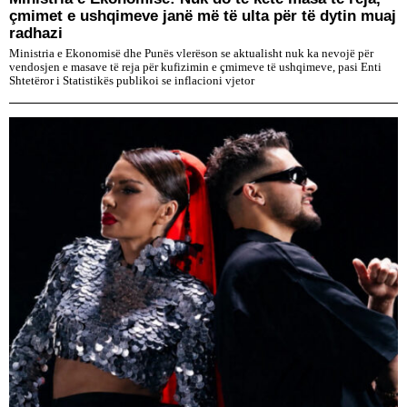
çmimet e ushqimeve janë më të ulta për të dytin muaj
radhazi
Ministria e Ekonomisë dhe Punës vlerëson se aktualisht nuk ka nevojë për
vendosjen e masave të reja për kufizimin e çmimeve të ushqimeve, pasi Enti
Shtetëror i Statistikës publikoi se inflacioni vjetor