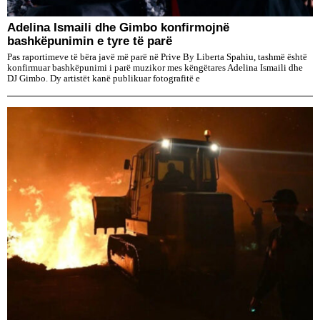
Adelina Ismaili dhe Gimbo konfirmojnë
bashkëpunimin e tyre të parë
Pas raportimeve të bëra javë më parë në Prive By Liberta Spahiu, tashmë është
konfirmuar bashkëpunimi i parë muzikor mes këngëtares Adelina Ismaili dhe
DJ Gimbo. Dy artistët kanë publikuar fotografitë e