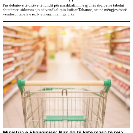
Pas debateve të ditëve të fundit për anashkalimin e gjuhës shqipe ne tabelat
shtetërore, sidomos ajo në vendkalimin kufitar Tabanoc, sot në mëngjes është
vendosur tabela e re. Një mërgimtar nga pika
Ministria e Ekonomisë: Nuk do të ketë masa të reja,