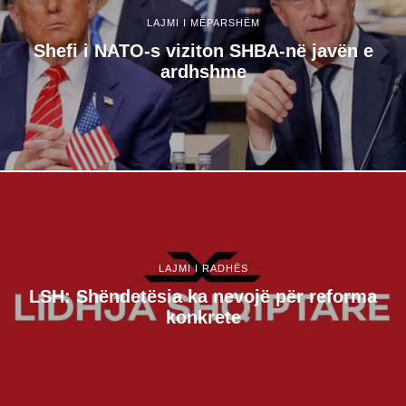
LAJMI I MËPARSHËM
Shefi i NATO-s viziton SHBA-në javën e
ardhshme
LAJMI I RADHËS
LSH: Shëndetësia ka nevojë për reforma
konkrete