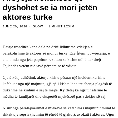
dyshohet se ia mori jetën
aktores turke
JUNE 20, 2026
GLOW
1 MINUT LEXIM
Detaje tronditës kanë dalë në dritë lidhur me vdekjen e
parakohshme të aktores së njohur turke, Ece İrtem. 35-vjeçarja, e
cila u nda nga jeta papritur, rezulton se kishte udhëtuar drejt
Tajlandës vetëm një javë përpara se të vdiqte.
Gjatë këtij udhëtimi, aktorja kishte pësuar një incident ku ishte
kafshuar nga një majmun, gjë që i kishte lënë tre shenja plagësh të
dukshme në krahun e saj të majtë. Ky detaj ka ngritur alarme të
mëdha te familjarët dhe ekspertët mjekësorë pas vdekjes së saj.
Nisur nga paralajmërimet e mjekëve se kafshimi i majmunit mund të
shkaktojë sepsis (helmim të rëndë të gjakut), avokati i aktores, Uğur