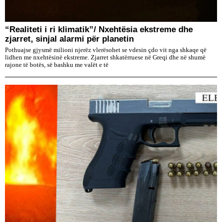
“Realiteti i ri klimatik”/ Nxehtësia ekstreme dhe
zjarret, sinjal alarmi për planetin
Pothuajse gjysmë milioni njerëz vlerësohet se vdesin çdo vit nga shkaqe që
lidhen me nxehtësinë ekstreme. Zjarret shkatërruese në Greqi dhe në shumë
rajone të botës, së bashku me valët e të