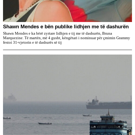
​Shawn Mendes e bën publike lidhjen me të dashurën
Shawn Mendes e ka bërë zyrtare lidhjen e tij me të dashurën, Bruna
Marquezine. Të martën, më 4 gusht, këngëtari i nominuar për çmimin Grammy
festoi 31-vjetorin e të dashurës së tij