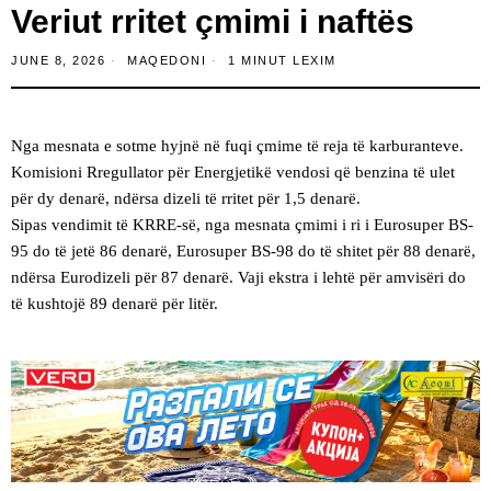
Veriut rritet çmimi i naftës
JUNE 8, 2026
MAQEDONI
1 MINUT LEXIM
Nga mesnata e sotme hyjnë në fuqi çmime të reja të karburanteve.
Komisioni Rregullator për Energjetikë vendosi që benzina të ulet
për dy denarë, ndërsa dizeli të rritet për 1,5 denarë.
Sipas vendimit të KRRE-së, nga mesnata çmimi i ri i Eurosuper BS-
95 do të jetë 86 denarë, Eurosuper BS-98 do të shitet për 88 denarë,
ndërsa Eurodizeli për 87 denarë. Vaji ekstra i lehtë për amvisëri do
të kushtojë 89 denarë për litër.