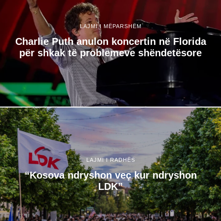
LAJMI I MËPARSHËM
Charlie Puth anulon koncertin në Florida
për shkak të problemeve shëndetësore
LAJMI I RADHËS
“Kosova ndryshon veç kur ndryshon
LDK”