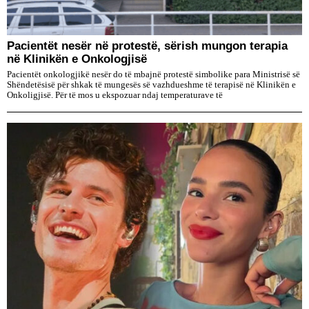
Pacientët nesër në protestë, sërish mungon terapia
në Klinikën e Onkologjisë
Pacientët onkologjikë nesër do të mbajnë protestë simbolike para Ministrisë së
Shëndetësisë për shkak të mungesës së vazhdueshme të terapisë në Klinikën e
Onkoligjisë. Për të mos u ekspozuar ndaj temperaturave të