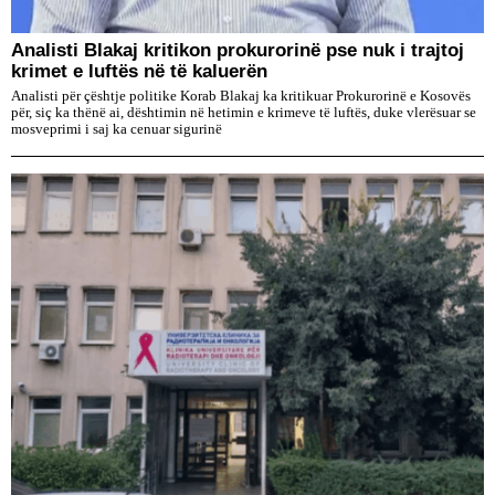
​Analisti Blakaj kritikon prokurorinë pse nuk i trajtoj
krimet e luftës në të kaluerën
Analisti për çështje politike Korab Blakaj ka kritikuar Prokurorinë e Kosovës
për, siç ka thënë ai, dështimin në hetimin e krimeve të luftës, duke vlerësuar se
mosveprimi i saj ka cenuar sigurinë