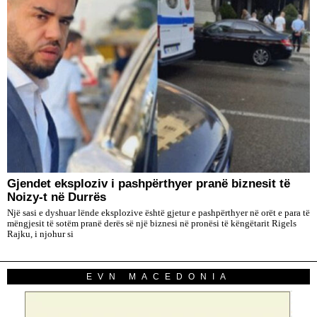
Gjendet eksploziv i pashpërthyer pranë biznesit të
Noizy-t në Durrës
Një sasi e dyshuar lënde eksplozive është gjetur e pashpërthyer në orët e para të
mëngjesit të sotëm pranë derës së një biznesi në pronësi të këngëtarit Rigels
Rajku, i njohur si
EVN MACEDONIA