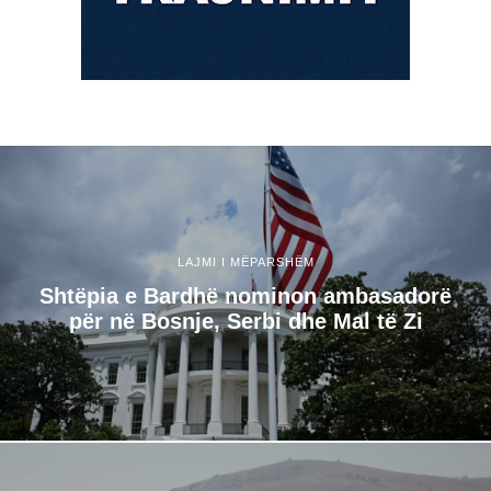
LAJMI I MËPARSHËM
Shtëpia e Bardhë nominon ambasadorë
për në Bosnje, Serbi dhe Mal të Zi