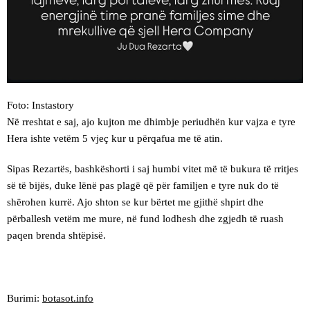
Foto: Instastory
Në rreshtat e saj, ajo kujton me dhimbje periudhën kur vajza e tyre
Hera ishte vetëm 5 vjeç kur u përqafua me të atin.
Sipas Rezartës, bashkëshorti i saj humbi vitet më të bukura të rritjes
së të bijës, duke lënë pas plagë që për familjen e tyre nuk do të
shërohen kurrë. Ajo shton se kur bërtet me gjithë shpirt dhe
përballesh vetëm me mure, në fund lodhesh dhe zgjedh të ruash
paqen brenda shtëpisë.
Burimi:
botasot.info