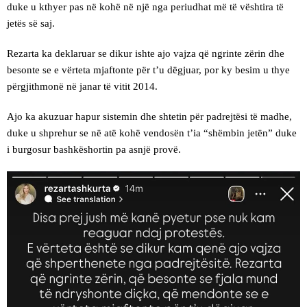
duke u kthyer pas në kohë në një nga periudhat më të vështira të
jetës së saj.
Rezarta ka deklaruar se dikur ishte ajo vajza që ngrinte zërin dhe
besonte se e vërteta mjaftonte për t’u dëgjuar, por ky besim u thye
përgjithmonë në janar të vitit 2014.
Ajo ka akuzuar hapur sistemin dhe shtetin për padrejtësi të madhe,
duke u shprehur se në atë kohë vendosën t’ia “shëmbin jetën” duke
i burgosur bashkëshortin pa asnjë provë.