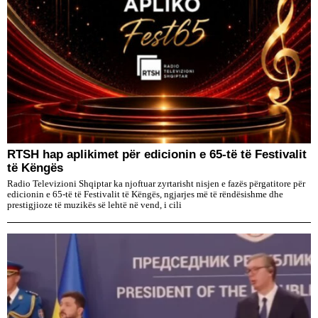
RTSH hap aplikimet për edicionin e 65-të të Festivalit
të Këngës
Radio Televizioni Shqiptar ka njoftuar zyrtarisht nisjen e fazës përgatitore për
edicionin e 65-të të Festivalit të Këngës, ngjarjes më të rëndësishme dhe
prestigjioze të muzikës së lehtë në vend, i cili