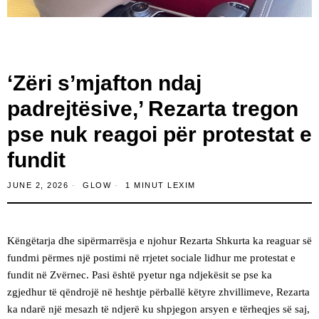
‘Zëri s’mjafton ndaj
padrejtësive,’ Rezarta tregon
pse nuk reagoi për protestat e
fundit
JUNE 2, 2026
GLOW
1 MINUT LEXIM
Këngëtarja dhe sipërmarrësja e njohur Rezarta Shkurta ka reaguar së
fundmi përmes një postimi në rrjetet sociale lidhur me protestat e
fundit në Zvërnec. Pasi është pyetur nga ndjekësit se pse ka
zgjedhur të qëndrojë në heshtje përballë këtyre zhvillimeve, Rezarta
ka ndarë një mesazh të ndjerë ku shpjegon arsyen e tërheqjes së saj,