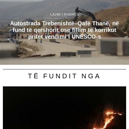
LAJMI I RADHËS
Autostrada Trebenishtë–Qafë Thanë, në
fund të qershorit ose fillim të korrikut
pritet vendimi i UNESCO-s
TË FUNDIT NGA