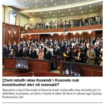
Çfarë ndodh nëse Kuvendi i Kosovës nuk
konstituohet deri në mesnatë?
Deputetët e rinj të Kuvendit të Kosovës kanë vetëm edhe disa orë kohë për t’u
mbledhur, të premten, në ditën e fundit të afatit 30 ditor të caktuar nga Gjykata
Kushtetuese, për