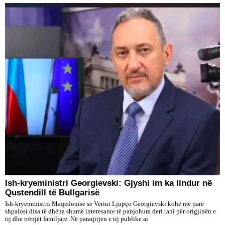
Ish-kryeministri Georgievski: Gjyshi im ka lindur në
Qustendill të Bullgarisë
Ish-kryeministrii Maqedonise se Veriut Ljupço Georgievski kohë më parë
shpalosi disa të dhëna shumë interesante të panjohura deri tani për origjinën e
tij dhe rrënjët familjare. Në paraqitjen e tij publike ai