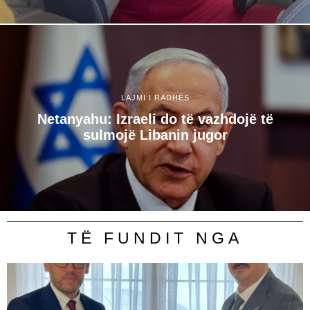
LAJMI I RADHËS
Netanyahu: Izraeli do të vazhdojë të
sulmojë Libanin jugor
TË FUNDIT NGA