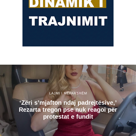
LAJMI I MËPARSHËM
‘Zëri s’mjafton ndaj padrejtësive,’
Rezarta tregon pse nuk reagoi për
protestat e fundit