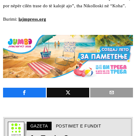
por nëpër cilën trase do të kalojë ajo”, tha Nikolloski në “Koha”.
Burimi:
lajmpress.org
GAZETA
POSTIMET E FUNDIT