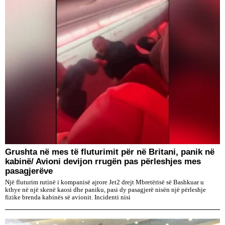
Grushta në mes të fluturimit për në Britani, panik në
kabinë/ Avioni devijon rrugën pas përleshjes mes
pasagjerëve
Një fluturim rutinë i kompanisë ajrore Jet2 drejt Mbretërisë së Bashkuar u
kthye në një skenë kaosi dhe paniku, pasi dy pasagjerë nisën një përleshje
fizike brenda kabinës së avionit. Incidenti nisi