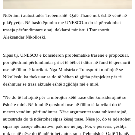
Ndërtimi i autostradës Trebenishtë–Qafë Thanë nuk është vënë në
pikëpyetje. Në bashkëpunim me UNESCO-n do të përcaktohet
traseja përfundimtare e saj, deklaroi ministri i Transportit,
Aleksandar Nikolloski.
Sipas tij, UNESCO e konsideron problematike trasenë e propozuar,
por qëndrimi përfundimtar pritet të bëhet i ditur në fund të qershorit
ose në fillim të korrikut. Nga Ministria e Transportit njoftojnë se
Nikolloski ka theksuar se do të bëhen të gjitha përpjekjet për të
dëshmuar se trasa aktuale është zgjidhja më e mirë.
“Ne do të luftojmë për ta mbrojtur këtë trase dhe konsiderojmë se
është e mirë. Në fund të qershorit ose në fillim të korrikut do të
merret vendimi përfundimtar. Nëse argumentet tona mbizotërojnë,
autostrada do të ndërtohet sipas kësaj trase. Nëse jo, do të ndërtohet
sipas një traseje alternative, pak më në jug. Por, e përsëris, çështja
nuk është nëse do të ndërtohet autostrada Trebenishtë–Qafë Thanë,