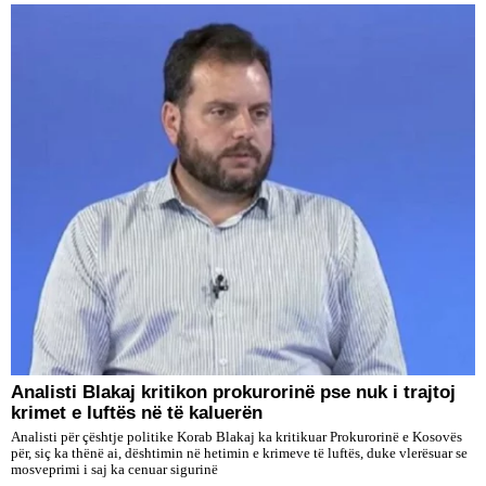
​Analisti Blakaj kritikon prokurorinë pse nuk i trajtoj
krimet e luftës në të kaluerën
Analisti për çështje politike Korab Blakaj ka kritikuar Prokurorinë e Kosovës
për, siç ka thënë ai, dështimin në hetimin e krimeve të luftës, duke vlerësuar se
mosveprimi i saj ka cenuar sigurinë