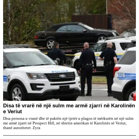
Disa të vrarë në një sulm me armë zjarri në Karolinën
e Veriut
Disa persona u vranë dhe të paktën një tjetër u plagos të mërkurën në një sulm
me armë zjarri në Prospect Hill, në shtetin amerikan të Karolinës së Veriut,
thanë autoritetet. Zyra