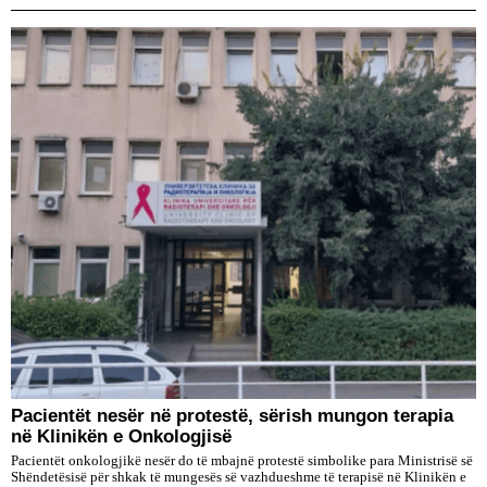
Pacientët nesër në protestë, sërish mungon terapia
në Klinikën e Onkologjisë
Pacientët onkologjikë nesër do të mbajnë protestë simbolike para Ministrisë së
Shëndetësisë për shkak të mungesës së vazhdueshme të terapisë në Klinikën e