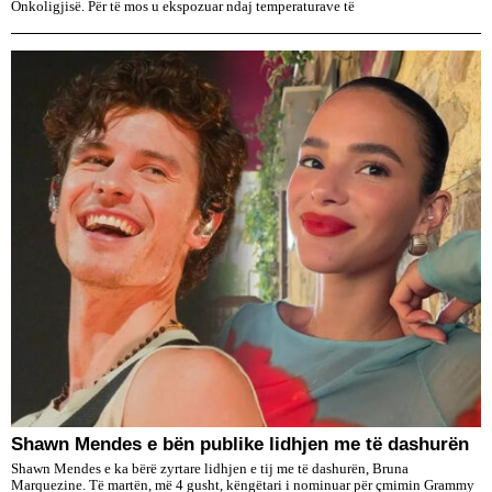
Onkoligjisë. Për të mos u ekspozuar ndaj temperaturave të
​Shawn Mendes e bën publike lidhjen me të dashurën
Shawn Mendes e ka bërë zyrtare lidhjen e tij me të dashurën, Bruna
Marquezine. Të martën, më 4 gusht, këngëtari i nominuar për çmimin Grammy