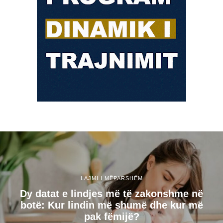
LAJMI I MËPARSHËM
Dy datat e lindjes më të zakonshme në
botë: Kur lindin më shumë dhe kur më
pak fëmijë?