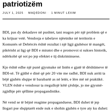
patriotizëm
JULY 1, 2025
MAQEDONI
1 MINUT LEXIM
BDI, pas dy dekadave në pushtet, tani reagon për një problem që e
ka krijuar vetë. Vendosja e tabelave njëetnike në territorin e
Komunës së Debërcës është rezultat i një ligji gjuhësor të mangët,
pikërisht ai ligj që BDI e miratoi dhe e promovoi si sukses historik,
ndërkohë që sot po jep efektet e tij diskriminuese.
Kjo është edhe një punë gjysmake në listën e gjatë të dështimeve të
BDI-së. Të gjithë e dinë që për 20 vite me radhë, BDI nuk arriti ta
bëjë gjuhën shqipe të barabartë as në letër, e lëre më në praktikë.
VLEN është e vendosur ta rregullojë këtë çështje, jo me gjysmë-
zgjidhje për qëllime propagandistike.
Në vend se të bëjnë reagime propaganduese, BDI duhet të jep
llogari pse shqiptarët ende nuk e shohin gjuhën e tyre aty ku duhet: