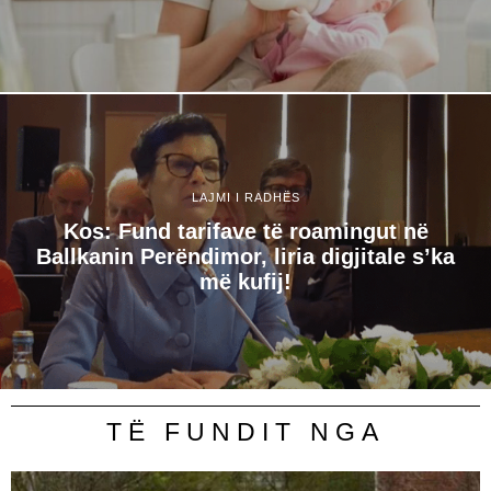
LAJMI I RADHËS
Kos: Fund tarifave të roamingut në
Ballkanin Perëndimor, liria digjitale s’ka
më kufij!
TË FUNDIT NGA