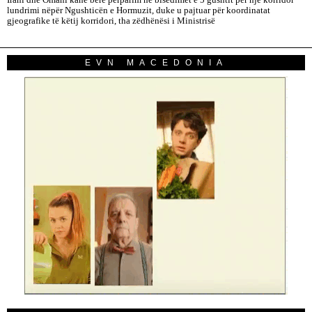
Irani dhe Omani kanë bërë përparim në bisedimet e 5 gushtit për një korridor
lundrimi nëpër Ngushticën e Hormuzit, duke u pajtuar për koordinatat
gjeografike të këtij korridori, tha zëdhënësi i Ministrisë
EVN MACEDONIA