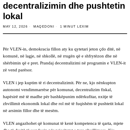
decentralizimin dhe pushtetin
lokal
MAY 12, 2026
MAQEDONI
1 MINUT LEXIM
Për VLEN-in, demokracia fillon aty ku qytetari jeton çdo ditë, në
komunë, në lagje, në shkollë, në rrugën që e shfrytëzon dhe në
shërbimin që e pret. Prandaj decentralizimi në programin e VLEN-it
zë vend parësor.
VLEN i jep kuptim të ri decentralizimit. Për ne, kjo nënkupton
autonomi vendimmarrëse për komunat, decentralizim fiskal,
hapësirë më të madhe për bashkëpunim ndërkufitar, nxitje të
zhvillimit ekonomik lokal dhe rol më të fuqishëm të pushtetit lokal
në arsimin fillor dhe të mesëm.
VLEN angazhohet që komunat të kenë kompetenca të qarta, mjete