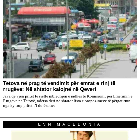
Tetova në prag të vendimit për emrat e rinj të
rrugëve: Në shtator kalojnë në Qeveri
Java që vjen pritet të sjellë mbledhjen e radhës të Komisionit për Emërimin e
Rrugëve në Tetovë, ndërsa deri në shtator lista e propozimeve të përgatitura
nga ky trup pritet t’i dorëzohet
EVN MACEDONIA