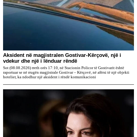
Aksident në magjistralen Gostivar-Kërçovë, një i
vdekur dhe një i lënduar rëndë
Sot (08.08.2026) rreth orës 17:10, në Stacionin Policor të Gostivarit është
raportuar se në rrugën magjistrale Gostivar – Kërçovë, në afërsi të një objekti
hotelier, ka ndodhur një aksident i rëndë komunikacioni