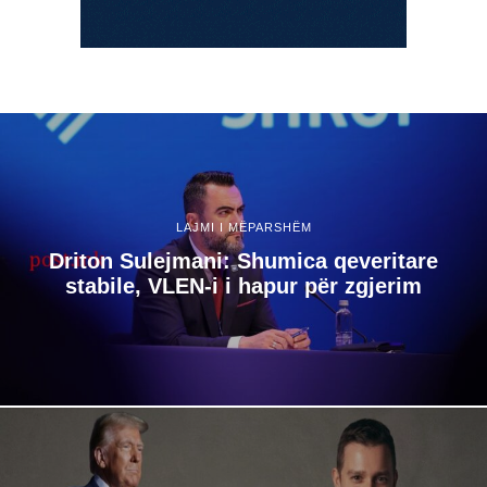
LAJMI I MËPARSHËM
Driton Sulejmani: Shumica qeveritare
stabile, VLEN-i i hapur për zgjerim