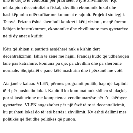
dhe të drejtë të vendosin për prioritetet e tyre zhvillimore. Kjo
nënkupton decentralizim fiskal, zhvillim ekonomik lokal dhe
bashkëpunim ndërkufitar me komunat e rajonit. Projekti strategjik
Tetovë–Prizren është shembull konkret i këtij vizioni, meqë forcon
lidhjen infrastrukturore, ekonomike dhe zhvillimore mes qytetarëve
në të dy anët e kufirit.
Këta që shiten si patriotë asnjëherë nuk e kishin dert
decentralizimin. Ishin të zënë me hajni. Prandaj kudo që udhëhoqën
lanë pas katrahurë, komuna pa ujë, pa zhvillim dhe pa shërbime
normale. Shqiptarët e panë këtë mashtrim dhe i përzunë me votë.
Ata janë e kaluar. VLEN, përmes programit politik, hap një kapitull
të ri për pushtetin lokal. Kapitull ku komunat nuk shihen si plaçkë,
por si institucione me kompetenca vendimmarrëse për t’u shërbyer
qytetarëve. VLEN angazhohet për një fazë të re të decentralizimit,
ku pushteti lokal do të jetë bartës i zhvillimit. Ky është dallimi mes
politikës që flet dhe politikës që punon.