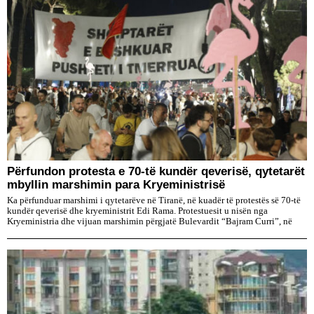
Përfundon protesta e 70-të kundër qeverisë, qytetarët
mbyllin marshimin para Kryeministrisë
Ka përfunduar marshimi i qytetarëve në Tiranë, në kuadër të protestës së 70-të
kundër qeverisë dhe kryeministrit Edi Rama. Protestuesit u nisën nga
Kryeministria dhe vijuan marshimin përgjatë Bulevardit “Bajram Curri”, në