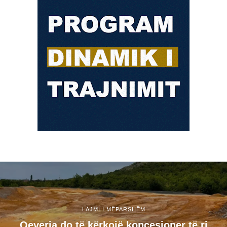
LAJMI I MËPARSHËM
Qeveria do të kërkojë koncesioner të ri