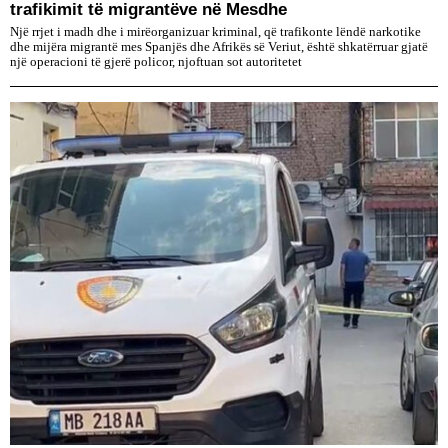
trafikimit të migrantëve në Mesdhe
Një rrjet i madh dhe i mirëorganizuar kriminal, që trafikonte lëndë narkotike
dhe mijëra migrantë mes Spanjës dhe Afrikës së Veriut, është shkatërruar gjatë
një operacioni të gjerë policor, njoftuan sot autoritetet