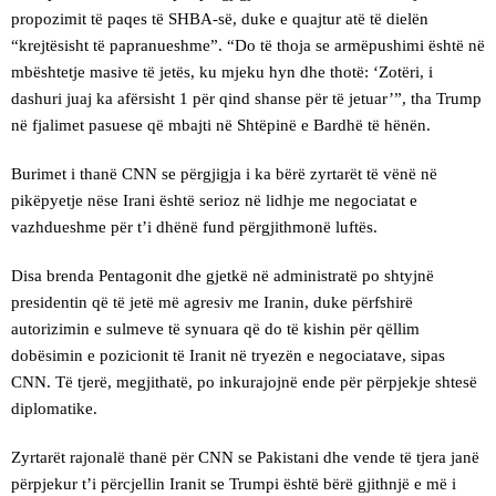
propozimit të paqes të SHBA-së, duke e quajtur atë të dielën
“krejtësisht të papranueshme”. “Do të thoja se armëpushimi është në
mbështetje masive të jetës, ku mjeku hyn dhe thotë: ‘Zotëri, i
dashuri juaj ka afërsisht 1 për qind shanse për të jetuar’”, tha Trump
në fjalimet pasuese që mbajti në Shtëpinë e Bardhë të hënën.
Burimet i thanë CNN se përgjigja i ka bërë zyrtarët të vënë në
pikëpyetje nëse Irani është serioz në lidhje me negociatat e
vazhdueshme për t’i dhënë fund përgjithmonë luftës.
Disa brenda Pentagonit dhe gjetkë në administratë po shtyjnë
presidentin që të jetë më agresiv me Iranin, duke përfshirë
autorizimin e sulmeve të synuara që do të kishin për qëllim
dobësimin e pozicionit të Iranit në tryezën e negociatave, sipas
CNN. Të tjerë, megjithatë, po inkurajojnë ende për përpjekje shtesë
diplomatike.
Zyrtarët rajonalë thanë për CNN se Pakistani dhe vende të tjera janë
përpjekur t’i përcjellin Iranit se Trumpi është bërë gjithnjë e më i