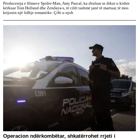
Producentja e filmave Spider-Man, Amy Pascal, ka zbuluar se dikur u kishte
kërkuar Tom Holland dhe Zendaya-s, të cilët tashmë janë të martuar, të mos
krijonin një lidhje romantike. Çifti u njoh
Operacion ndërkombëtar, shkatërrohet rrjeti i