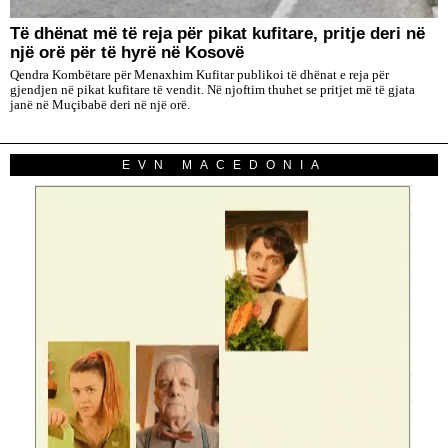
Të dhënat më të reja për pikat kufitare, pritje deri në
një orë për të hyrë në Kosovë
Qendra Kombëtare për Menaxhim Kufitar publikoi të dhënat e reja për
gjendjen në pikat kufitare të vendit. Në njoftim thuhet se pritjet më të gjata
janë në Muçibabë deri në një orë.
EVN MACEDONIA