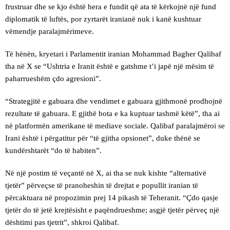
frustruar dhe se kjo është hera e fundit që ata të kërkojnë një fund
diplomatik të luftës, por zyrtarët iranianë nuk i kanë kushtuar
vëmendje paralajmërimeve.
Të hënën, kryetari i Parlamentit iranian Mohammad Bagher Qalibaf
tha në X se “Ushtria e Iranit është e gatshme t’i japë një mësim të
paharrueshëm çdo agresioni”.
“Strategjitë e gabuara dhe vendimet e gabuara gjithmonë prodhojnë
rezultate të gabuara. E gjithë bota e ka kuptuar tashmë këtë”, tha ai
në platformën amerikane të mediave sociale. Qalibaf paralajmëroi se
Irani është i përgatitur për “të gjitha opsionet”, duke thënë se
kundërshtarët “do të habiten”.
Në një postim të veçantë në X, ai tha se nuk kishte “alternativë
tjetër” përveçse të pranoheshin të drejtat e popullit iranian të
përcaktuara në propozimin prej 14 pikash të Teheranit. “Çdo qasje
tjetër do të jetë krejtësisht e paqëndrueshme; asgjë tjetër përveç një
dështimi pas tjetrit”, shkroi Qalibaf.