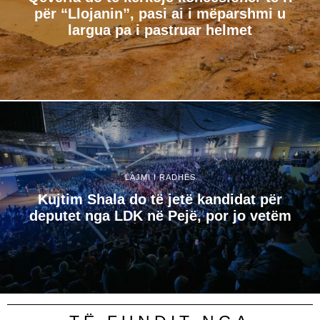
për “Llojanin”, pasi ai i mëparshmi u
largua pa i pastruar helmet
LAJMI I RADHËS
Kujtim Shala do të jetë kandidat për
deputet nga LDK në Pejë, por jo vetëm