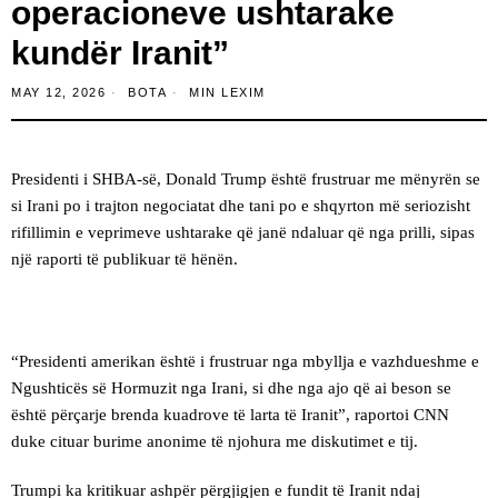
operacioneve ushtarake
kundër Iranit”
MAY 12, 2026
BOTA
MIN LEXIM
Presidenti i SHBA-së, Donald Trump është frustruar me mënyrën se
si Irani po i trajton negociatat dhe tani po e shqyrton më seriozisht
rifillimin e veprimeve ushtarake që janë ndaluar që nga prilli, sipas
një raporti të publikuar të hënën.
“Presidenti amerikan është i frustruar nga mbyllja e vazhdueshme e
Ngushticës së Hormuzit nga Irani, si dhe nga ajo që ai beson se
është përçarje brenda kuadrove të larta të Iranit”, raportoi CNN
duke cituar burime anonime të njohura me diskutimet e tij.
Trumpi ka kritikuar ashpër përgjigjen e fundit të Iranit ndaj