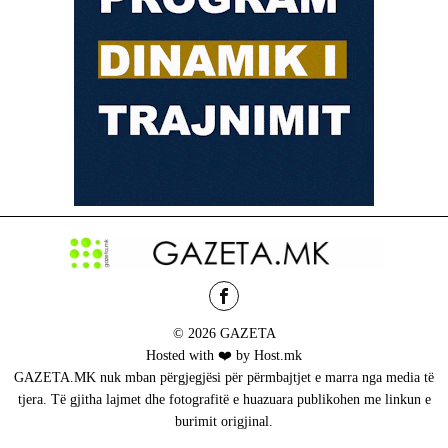
© 2026 GAZETA
Hosted with ❤️ by Host.mk
GAZETA.MK nuk mban përgjegjësi për përmbajtjet e marra nga media të
tjera. Të gjitha lajmet dhe fotografitë e huazuara publikohen me linkun e
burimit origjinal.