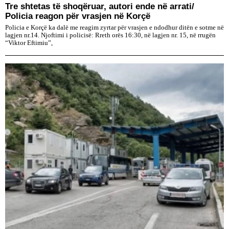
Tre shtetas të shoqëruar, autori ende në arrati/
Policia reagon për vrasjen në Korçë
Policia e Korçë ka dalë me reagim zyrtar për vrasjen e ndodhur ditën e sotme në
lagjen nr.14. Njoftimi i policisë: Rreth orës 16:30, në lagjen nr. 15, në rrugën
“Viktor Eftimiu”,