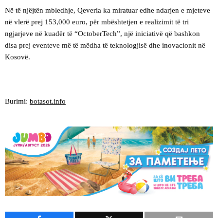
Në të njëjtën mbledhje, Qeveria ka miratuar edhe ndarjen e mjeteve
në vlerë prej 153,000 euro, për mbështetjen e realizimit të tri
ngjarjeve në kuadër të “OctoberTech”, një iniciativë që bashkon
disa prej eventeve më të mëdha të teknologjisë dhe inovacionit në
Kosovë.
Burimi:
botasot.info