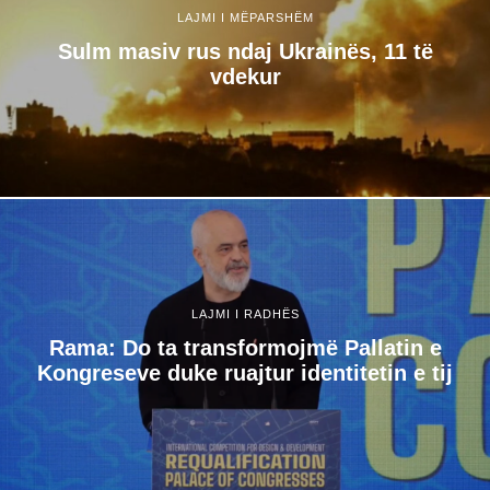
LAJMI I MËPARSHËM
Sulm masiv rus ndaj Ukrainës, 11 të
vdekur
LAJMI I RADHËS
Rama: Do ta transformojmë Pallatin e
Kongreseve duke ruajtur identitetin e tij