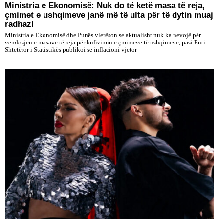
Ministria e Ekonomisë: Nuk do të ketë masa të reja,
çmimet e ushqimeve janë më të ulta për të dytin muaj
radhazi
Ministria e Ekonomisë dhe Punës vlerëson se aktualisht nuk ka nevojë për
vendosjen e masave të reja për kufizimin e çmimeve të ushqimeve, pasi Enti
Shtetëror i Statistikës publikoi se inflacioni vjetor