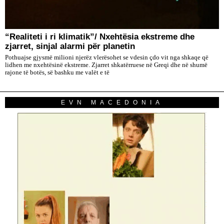
“Realiteti i ri klimatik”/ Nxehtësia ekstreme dhe
zjarret, sinjal alarmi për planetin
Pothuajse gjysmë milioni njerëz vlerësohet se vdesin çdo vit nga shkaqe që
lidhen me nxehtësinë ekstreme. Zjarret shkatërruese në Greqi dhe në shumë
rajone të botës, së bashku me valët e të
EVN MACEDONIA