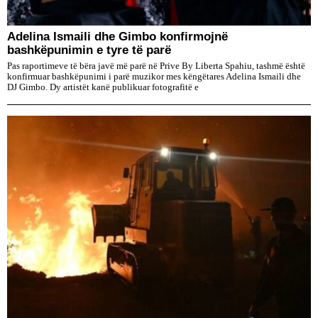
Adelina Ismaili dhe Gimbo konfirmojnë
bashkëpunimin e tyre të parë
Pas raportimeve të bëra javë më parë në Prive By Liberta Spahiu, tashmë është
konfirmuar bashkëpunimi i parë muzikor mes këngëtares Adelina Ismaili dhe
DJ Gimbo. Dy artistët kanë publikuar fotografitë e