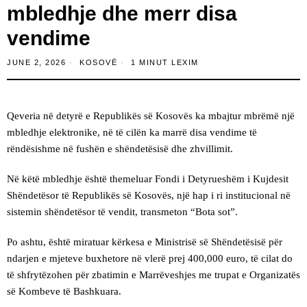
mbledhje dhe merr disa
vendime
JUNE 2, 2026
KOSOVË
1 MINUT LEXIM
Qeveria në detyrë e Republikës së Kosovës ka mbajtur mbrëmë një
mbledhje elektronike, në të cilën ka marrë disa vendime të
rëndësishme në fushën e shëndetësisë dhe zhvillimit.
Në këtë mbledhje është themeluar Fondi i Detyrueshëm i Kujdesit
Shëndetësor të Republikës së Kosovës, një hap i ri institucional në
sistemin shëndetësor të vendit, transmeton “Bota sot”.
Po ashtu, është miratuar kërkesa e Ministrisë së Shëndetësisë për
ndarjen e mjeteve buxhetore në vlerë prej 400,000 euro, të cilat do
të shfrytëzohen për zbatimin e Marrëveshjes me trupat e Organizatës
së Kombeve të Bashkuara.