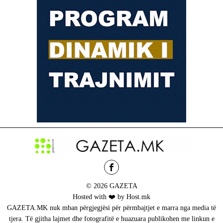
© 2026 GAZETA
Hosted with ❤️ by Host.mk
GAZETA.MK nuk mban përgjegjësi për përmbajtjet e marra nga media të
tjera. Të gjitha lajmet dhe fotografitë e huazuara publikohen me linkun e