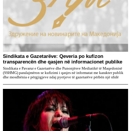
Sindikata e Gazetarëve: Qeveria po kufizon
transparencën dhe qasjen në informacionet publike
Sindikata e Pavarur e Gazetarëve dhe Punonjësve Mediatikë të Maqedonisë
(SSHMG) paralajmëron se kufizimi i qasjes në informatat me karakter publik
dhe mosdhënia e përgjigjeve ndaj pyetjeve të gazetarëve përbën një sfidë