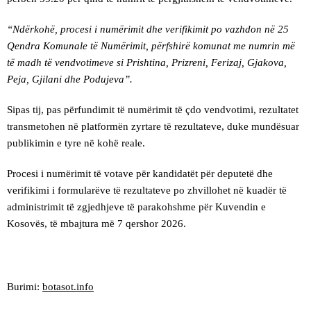
“Ndërkohë, procesi i numërimit dhe verifikimit po vazhdon në 25
Qendra Komunale të Numërimit, përfshirë komunat me numrin më
të madh të vendvotimeve si Prishtina, Prizreni, Ferizaj, Gjakova,
Peja, Gjilani dhe Podujeva”.
Sipas tij, pas përfundimit të numërimit të çdo vendvotimi, rezultatet
transmetohen në platformën zyrtare të rezultateve, duke mundësuar
publikimin e tyre në kohë reale.
Procesi i numërimit të votave për kandidatët për deputetë dhe
verifikimi i formularëve të rezultateve po zhvillohet në kuadër të
administrimit të zgjedhjeve të parakohshme për Kuvendin e
Kosovës, të mbajtura më 7 qershor 2026.
Burimi:
botasot.info