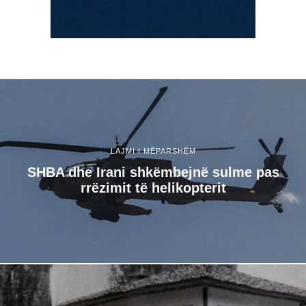
LAJMI I MËPARSHËM
SHBA dhe Irani shkëmbejnë sulme pas
rrëzimit të helikopterit