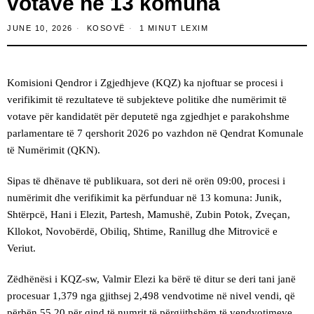
votave në 13 komuna
JUNE 10, 2026
KOSOVË
1 MINUT LEXIM
Komisioni Qendror i Zgjedhjeve (KQZ) ka njoftuar se procesi i
verifikimit të rezultateve të subjekteve politike dhe numërimit të
votave për kandidatët për deputetë nga zgjedhjet e parakohshme
parlamentare të 7 qershorit 2026 po vazhdon në Qendrat Komunale
të Numërimit (QKN).
Sipas të dhënave të publikuara, sot deri në orën 09:00, procesi i
numërimit dhe verifikimit ka përfunduar në 13 komuna: Junik,
Shtërpcë, Hani i Elezit, Partesh, Mamushë, Zubin Potok, Zveçan,
Kllokot, Novobërdë, Obiliq, Shtime, Ranillug dhe Mitrovicë e
Veriut.
Zëdhënësi i KQZ-sw, Valmir Elezi ka bërë të ditur se deri tani janë
procesuar 1,379 nga gjithsej 2,498 vendvotime në nivel vendi, që
përbën 55.20 për qind të numrit të përgjithshëm të vendvotimeve.