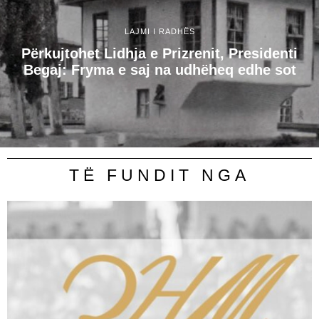
LAJMI I RADHËS
Përkujtohet Lidhja e Prizrenit, Presidenti
Begaj: Fryma e saj na udhëheq edhe sot
TË FUNDIT NGA