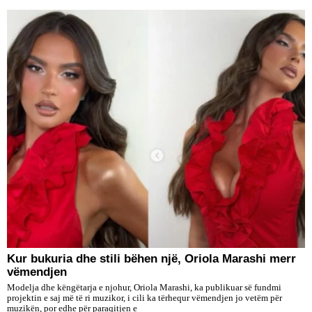
Kur bukuria dhe stili bëhen një, Oriola Marashi merr
vëmendjen
Modelja dhe këngëtarja e njohur, Oriola Marashi, ka publikuar së fundmi
projektin e saj më të ri muzikor, i cili ka tërhequr vëmendjen jo vetëm për
muzikën, por edhe për paraqitjen e