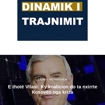
LAJMI I MËPARSHËM
E thotë Vllasi: Ky koalicion do ta nxirrte
Kosovën nga kriza