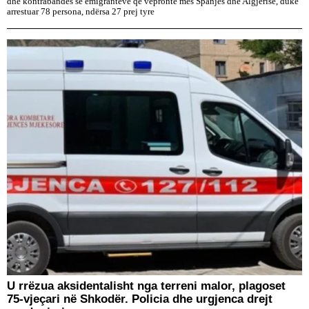
dhe kontrabandës së emigrantëve që vepronte mes Spanjës dhe Algjerisë, duke
arrestuar 78 persona, ndërsa 27 prej tyre
U rrëzua aksidentalisht nga terreni malor, plagoset
75-vjeçari në Shkodër. Policia dhe urgjenca drejt