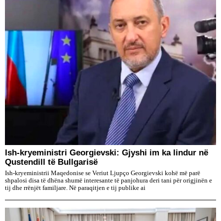
Ish-kryeministri Georgievski: Gjyshi im ka lindur në
Qustendill të Bullgarisë
Ish-kryeministrii Maqedonise se Veriut Ljupço Georgievski kohë më parë
shpalosi disa të dhëna shumë interesante të panjohura deri tani për origjinën e
tij dhe rrënjët familjare. Në paraqitjen e tij publike ai