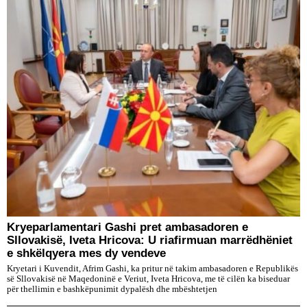
Kryeparlamentari Gashi pret ambasadoren e
Sllovakisë, Iveta Hricova: U riafirmuan marrëdhëniet
e shkëlqyera mes dy vendeve
Kryetari i Kuvendit, Afrim Gashi, ka pritur në takim ambasadoren e Republikës
së Sllovakisë në Maqedoninë e Veriut, Iveta Hricova, me të cilën ka biseduar
për thellimin e bashkëpunimit dypalësh dhe mbështetjen