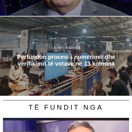
LAJMI I RADHËS
Përfundon procesi i numërimit dhe
verifikimit të votave në 13 komuna
TË FUNDIT NGA