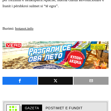
për rrëzimin e helikopterit Apache, ndërsa Garda Revolucionare e
Iranit i përshkroi sulmet si “të egra”.
Burimi:
botasot.info
GAZETA
POSTIMET E FUNDIT