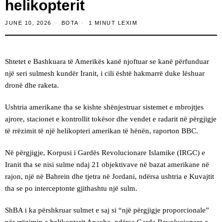
helikopterit
JUNE 10, 2026
BOTA
1 MINUT LEXIM
Shtetet e Bashkuara të Amerikës kanë njoftuar se kanë përfunduar
një seri sulmesh kundër Iranit, i cili është hakmarrë duke lëshuar
dronë dhe raketa.
Ushtria amerikane tha se kishte shënjestruar sistemet e mbrojtjes
ajrore, stacionet e kontrollit tokësor dhe vendet e radarit në përgjigje
të rrëzimit të një helikopteri amerikan të hënën, raporton BBC.
Në përgjigje, Korpusi i Gardës Revolucionare Islamike (IRGC) e
Iranit tha se nisi sulme ndaj 21 objektivave në bazat amerikane në
rajon, një në Bahrein dhe tjetra në Jordani, ndërsa ushtria e Kuvajtit
tha se po interceptonte gjithashtu një sulm.
ShBA i ka përshkruar sulmet e saj si “një përgjigje proporcionale”