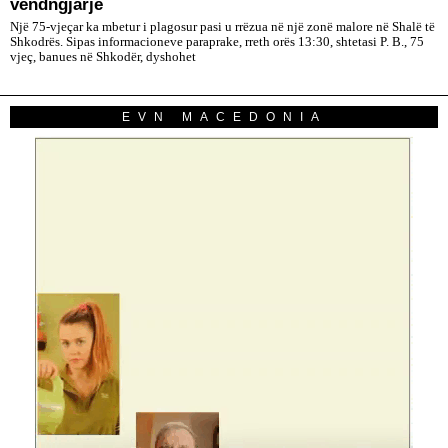
vendngjarje
Një 75-vjeçar ka mbetur i plagosur pasi u rrëzua në një zonë malore në Shalë të
Shkodrës. Sipas informacioneve paraprake, rreth orës 13:30, shtetasi P. B., 75
vjeç, banues në Shkodër, dyshohet
EVN MACEDONIA