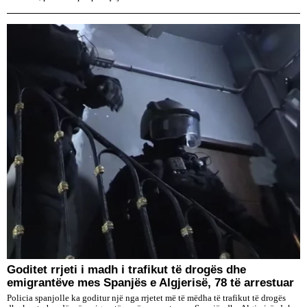
Goditet rrjeti i madh i trafikut të drogës dhe
emigrantëve mes Spanjës e Algjerisë, 78 të arrestuar
Policia spanjolle ka goditur një nga rrjetet më të mëdha të trafikut të drogës