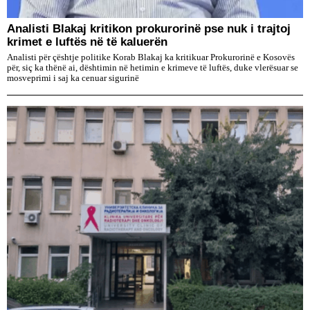
​Analisti Blakaj kritikon prokurorinë pse nuk i trajtoj
krimet e luftës në të kaluerën
Analisti për çështje politike Korab Blakaj ka kritikuar Prokurorinë e Kosovës
për, siç ka thënë ai, dështimin në hetimin e krimeve të luftës, duke vlerësuar se
mosveprimi i saj ka cenuar sigurinë