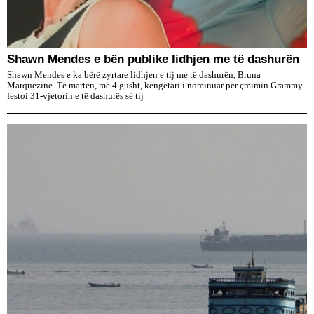
​Shawn Mendes e bën publike lidhjen me të dashurën
Shawn Mendes e ka bërë zyrtare lidhjen e tij me të dashurën, Bruna
Marquezine. Të martën, më 4 gusht, këngëtari i nominuar për çmimin Grammy
festoi 31-vjetorin e të dashurës së tij