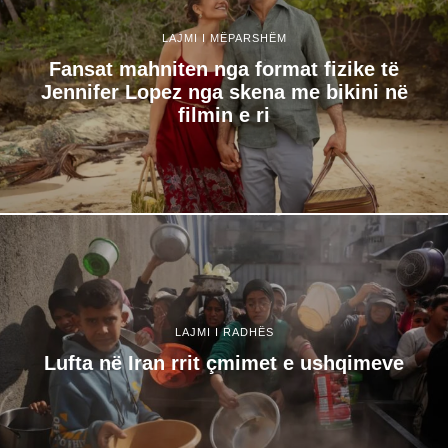
LAJMI I MËPARSHËM
Fansat mahniten nga format fizike të
Jennifer Lopez nga skena me bikini në
filmin e ri
LAJMI I RADHËS
Lufta në Iran rrit çmimet e ushqimeve