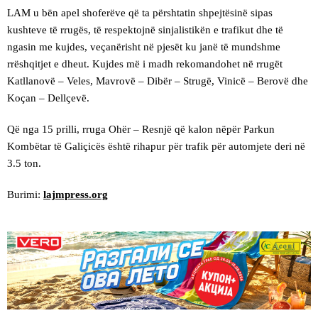
LAM u bën apel shoferëve që ta përshtatin shpejtësinë sipas
kushteve të rrugës, të respektojnë sinjalistikën e trafikut dhe të
ngasin me kujdes, veçanërisht në pjesët ku janë të mundshme
rrëshqitjet e dheut. Kujdes më i madh rekomandohet në rrugët
Katllanovë – Veles, Mavrovë – Dibër – Strugë, Vinicë – Berovë dhe
Koçan – Dellçevë.
Që nga 15 prilli, rruga Ohër – Resnjë që kalon nëpër Parkun
Kombëtar të Galiçicës është rihapur për trafik për automjete deri në
3.5 ton.
Burimi:
lajmpress.org