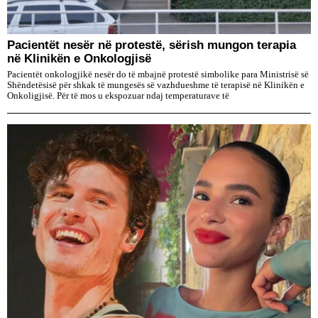
Pacientët nesër në protestë, sërish mungon terapia
në Klinikën e Onkologjisë
Pacientët onkologjikë nesër do të mbajnë protestë simbolike para Ministrisë së
Shëndetësisë për shkak të mungesës së vazhdueshme të terapisë në Klinikën e
Onkoligjisë. Për të mos u ekspozuar ndaj temperaturave të