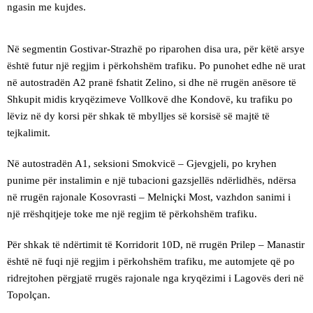
ngasin me kujdes.
Në segmentin Gostivar-Strazhë po riparohen disa ura, për këtë arsye
është futur një regjim i përkohshëm trafiku. Po punohet edhe në urat
në autostradën A2 pranë fshatit Zelino, si dhe në rrugën anësore të
Shkupit midis kryqëzimeve Vollkovë dhe Kondovë, ku trafiku po
lëviz në dy korsi për shkak të mbylljes së korsisë së majtë të
tejkalimit.
Në autostradën A1, seksioni Smokvicë – Gjevgjeli, po kryhen
punime për instalimin e një tubacioni gazsjellës ndërlidhës, ndërsa
në rrugën rajonale Kosovrasti – Melniçki Most, vazhdon sanimi i
një rrëshqitjeje toke me një regjim të përkohshëm trafiku.
Për shkak të ndërtimit të Korridorit 10D, në rrugën Prilep – Manastir
është në fuqi një regjim i përkohshëm trafiku, me automjete që po
ridrejtohen përgjatë rrugës rajonale nga kryqëzimi i Lagovës deri në
Topolçan.