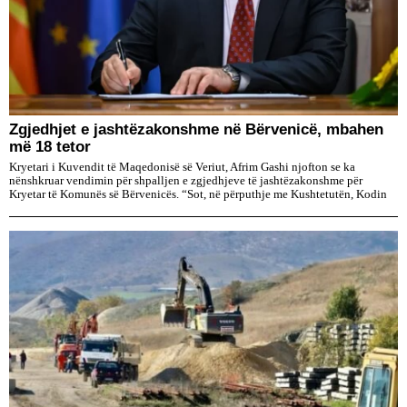
Zgjedhjet e jashtëzakonshme në Bërvenicë, mbahen
më 18 tetor
Kryetari i Kuvendit të Maqedonisë së Veriut, Afrim Gashi njofton se ka
nënshkruar vendimin për shpalljen e zgjedhjeve të jashtëzakonshme për
Kryetar të Komunës së Bërvenicës. “Sot, në përputhje me Kushtetutën, Kodin