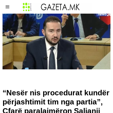
“Nesër nis procedurat kundër
përjashtimit tim nga partia”,
Çfarë paralajmëron Salianji