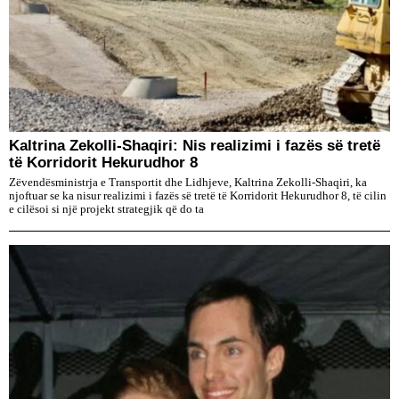
Kaltrina Zekolli-Shaqiri: Nis realizimi i fazës së tretë
të Korridorit Hekurudhor 8
Zëvendësministrja e Transportit dhe Lidhjeve, Kaltrina Zekolli-Shaqiri, ka
njoftuar se ka nisur realizimi i fazës së tretë të Korridorit Hekurudhor 8, të cilin
e cilësoi si një projekt strategjik që do ta