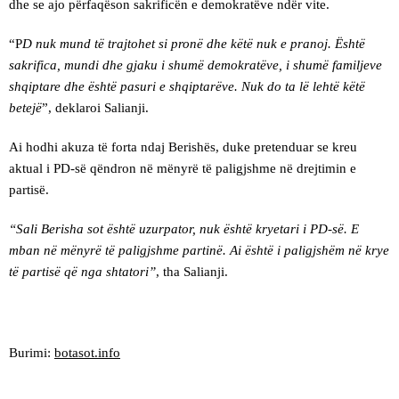
dhe se ajo përfaqëson sakrificën e demokratëve ndër vite.
“P
D nuk mund të trajtohet si pronë dhe këtë nuk e pranoj. Është
sakrifica, mundi dhe gjaku i shumë demokratëve, i shumë familjeve
shqiptare dhe është pasuri e shqiptarëve. Nuk do ta lë lehtë këtë
betejë
”, deklaroi Salianji.
Ai hodhi akuza të forta ndaj Berishës, duke pretenduar se kreu
aktual i PD-së qëndron në mënyrë të paligjshme në drejtimin e
partisë.
“Sali Berisha sot është uzurpator, nuk është kryetari i PD-së. E
mban në mënyrë të paligjshme partinë. Ai është i paligjshëm në krye
të partisë që nga shtatori”
, tha Salianji.
Burimi:
botasot.info