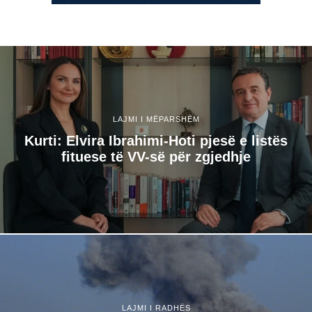
LAJMI I MËPARSHËM
Kurti: Elvira Ibrahimi-Hoti pjesë e listës
fituese të VV-së për zgjedhje
LAJMI I RADHËS