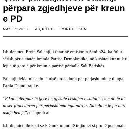
përpara zgjedhjeve për kreun
e PD
MAY 12, 2026
SHQIPËRI
1 MINUT LEXIM
Ish-deputeti Ervin Salianji, i ftuar në emisionin Studio24, ka folur
sërish për situatën brenda Partisë Demokratike, në kushtet kur nuk u
lejua të garojë për kreun e partisë përballë Sali Berishës.
Salianji deklaroi se do të nisë procedurat për përjashtimin e tij nga
Partia Demokratike.
“
E kanë dërguar të tjerë në gjykatë çështjen e statutit. Unë do të nis
nesër procedurën për përjashtimin nga partia. Nuk do të lë pa bërë
asnjë betejë”
, u shpreh ai.
Ish-deputeti theksoi se PD nuk mund të trajtohet si pronë personale