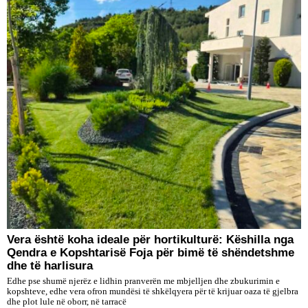
Vera është koha ideale për hortikulturë: Këshilla nga
Qendra e Kopshtarisë Foja për bimë të shëndetshme
dhe të harlisura
Edhe pse shumë njerëz e lidhin pranverën me mbjelljen dhe zbukurimin e
kopshteve, edhe vera ofron mundësi të shkëlqyera për të krijuar oaza të gjelbra
dhe plot lule në oborr, në tarracë