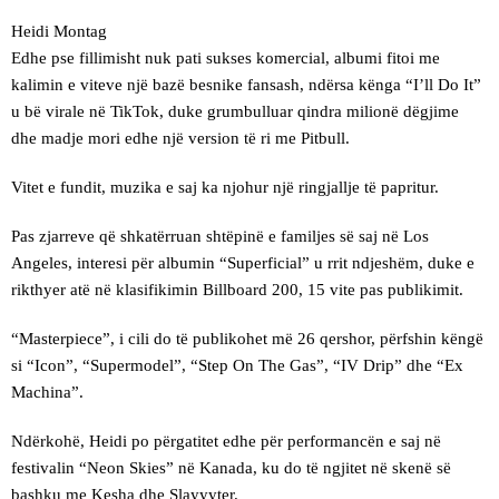
Heidi Montag
Edhe pse fillimisht nuk pati sukses komercial, albumi fitoi me
kalimin e viteve një bazë besnike fansash, ndërsa kënga “I’ll Do It”
u bë virale në TikTok, duke grumbulluar qindra milionë dëgjime
dhe madje mori edhe një version të ri me Pitbull.
Vitet e fundit, muzika e saj ka njohur një ringjallje të papritur.
Pas zjarreve që shkatërruan shtëpinë e familjes së saj në Los
Angeles, interesi për albumin “Superficial” u rrit ndjeshëm, duke e
rikthyer atë në klasifikimin Billboard 200, 15 vite pas publikimit.
“Masterpiece”, i cili do të publikohet më 26 qershor, përfshin këngë
si “Icon”, “Supermodel”, “Step On The Gas”, “IV Drip” dhe “Ex
Machina”.
Ndërkohë, Heidi po përgatitet edhe për performancën e saj në
festivalin “Neon Skies” në Kanada, ku do të ngjitet në skenë së
bashku me Kesha dhe Slayyyter.