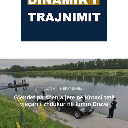
LAJMI I MËPARSHËM
Gjendet pa shenja jete në Kroaci tetë
vjeçari i zhdukur në lumin Drava