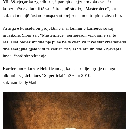
Ylli 39-vjeçar ka zgjedhur një paraqitje tejet provokuese për
kopertinën e albumit të saj të tretë në studio, “Masterpiece”, ku
shfaqet me një fustan transparent prej rrjete mbi trupin e zhveshur.
Artistja e konsideron projektin e ri si kulmin e karrierës së saj
muzikore. Sipas saj, “Masterpiece” përfaqëson vizionin e saj të
realizuar plotësisht dhe një punë në të cilën ka investuar kreativitetin
dhe energjinë gjatë vitit të kaluar. “Ky është arti im dhe kryevepra
ime”, është shprehur ajo.
Karriera muzikore e Heidi Montag ka pasur ulje-ngritje që nga
albumi i saj debutues “Superficial” në vitin 2010,
shkruan DailyMail.