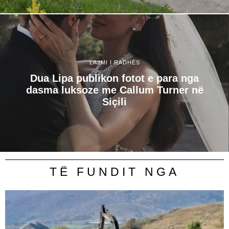
LAJMI I RADHËS
Dua Lipa publikon fotot e para nga
dasma luksoze me Callum Turner në
Siçili
TË FUNDIT NGA