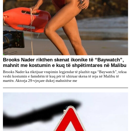
Brooks Nader rikthen skenat ikonike të “Baywatch”,
mahnit me kostumin e kuq të shpëtimtares në Malibu
Brooks Nader ka rikrijuar vrapimin legjendar të plazhit nga “Baywatch”, teksa
veshi kostumin e famshëm të kuq për të xhiruar skena të reja në Malibu të
martën. Aktorja 29-vjeçare dukej mahnitëse me