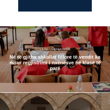
LAJMI I MËPARSHËM
Në të gjitha shkollat fillore të vendit ka
nisur regjistrimi i nxënësve në klasë të
parë