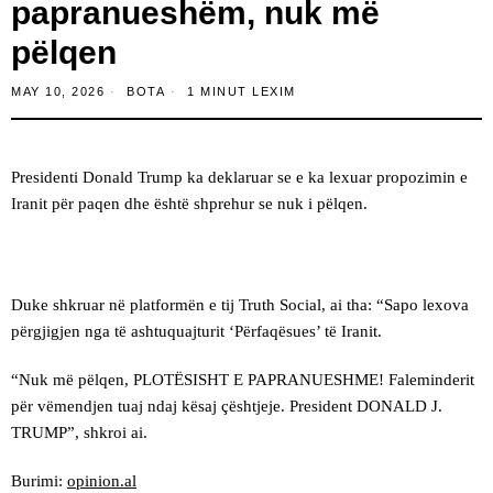
papranueshëm, nuk më
pëlqen
MAY 10, 2026
BOTA
1 MINUT LEXIM
Presidenti Donald Trump ka deklaruar se e ka lexuar propozimin e
Iranit për paqen dhe është shprehur se nuk i pëlqen.
Duke shkruar në platformën e tij Truth Social, ai tha: “Sapo lexova
përgjigjen nga të ashtuquajturit ‘Përfaqësues’ të Iranit.
“Nuk më pëlqen, PLOTËSISHT E PAPRANUESHME! Faleminderit
për vëmendjen tuaj ndaj kësaj çështjeje. President DONALD J.
TRUMP”, shkroi ai.
Burimi:
opinion.al