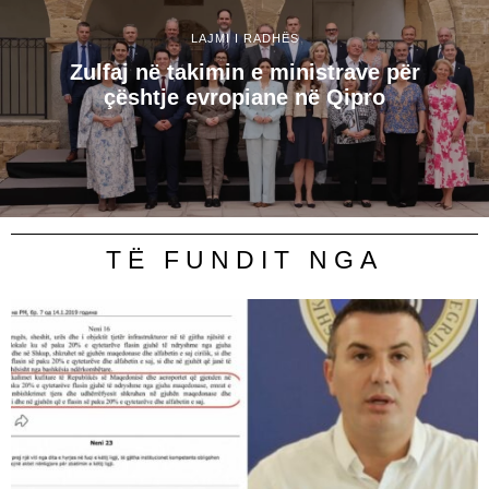
LAJMI I RADHËS
Zulfaj në takimin e ministrave për
çështje evropiane në Qipro
TË FUNDIT NGA