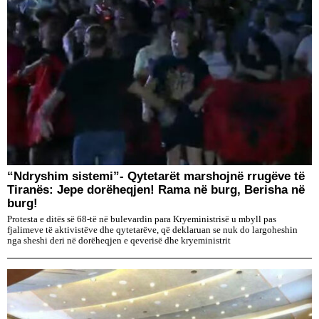
“Ndryshim sistemi”- Qytetarët marshojnë rrugëve të
Tiranës: Jepe dorëheqjen! Rama në burg, Berisha në
burg!
Protesta e ditës së 68-të në bulevardin para Kryeministrisë u mbyll pas
fjalimeve të aktivistëve dhe qytetarëve, që deklaruan se nuk do largoheshin
nga sheshi deri në dorëheqjen e qeverisë dhe kryeministrit