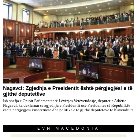
Nagavci: Zgjedhja e Presidentit është përgjegjësi e të
gjithë deputetëve
Ish-shefja e Grupit Parlamentar të Lëvizjes Vetëvendosje, deputetja Arbërie
Nagavci, ka deklaruar se zgjedhja e Presidentit ose Presidentes së Republikës
është përgjegjësi kushtetuese dhe politike e të gjithë deputetëve të Kuvendit të
EVN MACEDONIA