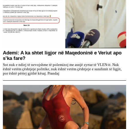
Ademi: A ka shtet ligjor në Maqedoninë e Veriut apo
s’ka fare?
Sot nuk e ndiej të nevojshme të polemizoj me asnjë zyrtar të VLEN-it. Nuk
është vetëm çështjeje politike, nuk është vetëm çështjeje e sundimit të ligjit,
por është përtej gjithë kësaj. Prandaj