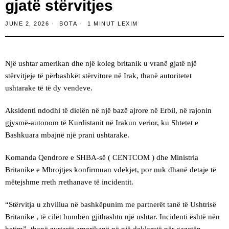
gjatë stërvitjes
JUNE 2, 2026
BOTA
1 MINUT LEXIM
Një ushtar amerikan dhe një koleg britanik u vranë gjatë një
stërvitjeje të përbashkët stërvitore në Irak, thanë autoritetet
ushtarake të të dy vendeve.
Aksidenti ndodhi të dielën në një bazë ajrore në Erbil, në rajonin
gjysmë-autonom të Kurdistanit në Irakun verior, ku Shtetet e
Bashkuara mbajnë një prani ushtarake.
Komanda Qendrore e SHBA-së ( CENTCOM ) dhe Ministria
Britanike e Mbrojtjes konfirmuan vdekjet, por nuk dhanë detaje të
mëtejshme rreth rrethanave të incidentit.
“Stërvitja u zhvillua në bashkëpunim me partnerët tanë të Ushtrisë
Britanike , të cilët humbën gjithashtu një ushtar. Incidenti është nën
hetim”, thanë zyrtarët amerikanë në një deklaratë për gazetën