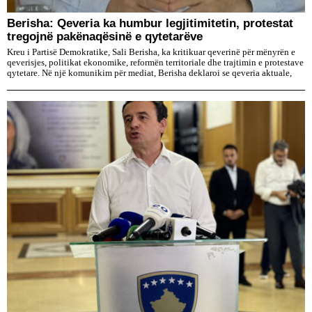
Berisha: Qeveria ka humbur legjitimitetin, protestat
tregojnë pakënaqësinë e qytetarëve
Kreu i Partisë Demokratike, Sali Berisha, ka kritikuar qeverinë për mënyrën e
qeverisjes, politikat ekonomike, reformën territoriale dhe trajtimin e protestave
qytetare. Në një komunikim për mediat, Berisha deklaroi se qeveria aktuale,