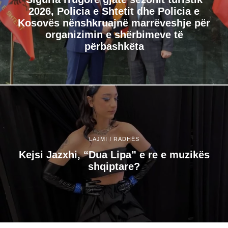
2026, Policia e Shtetit dhe Policia e
Kosovës nënshkruajnë marrëveshje për
organizimin e shërbimeve të
përbashkëta
LAJMI I RADHËS
Kejsi Jazxhi, “Dua Lipa” e re e muzikës
shqiptare?