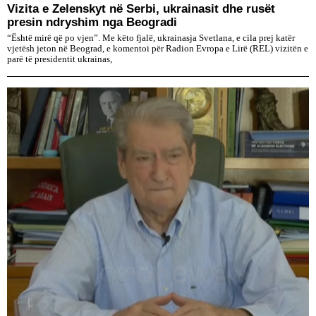
Vizita e Zelenskyt në Serbi, ukrainasit dhe rusët
presin ndryshim nga Beogradi
“Është mirë që po vjen”. Me këto fjalë, ukrainasja Svetlana, e cila prej katër
vjetësh jeton në Beograd, e komentoi për Radion Evropa e Lirë (REL) vizitën e
parë të presidentit ukrainas,