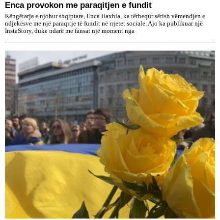
Enca provokon me paraqitjen e fundit
Këngëtarja e njohur shqiptare, Enca Haxhia, ka tërhequr sërish vëmendjen e
ndjekësve me një paraqitje të fundit në rrjetet sociale. Ajo ka publikuar një
InstaStory, duke ndarë me fansat një moment nga