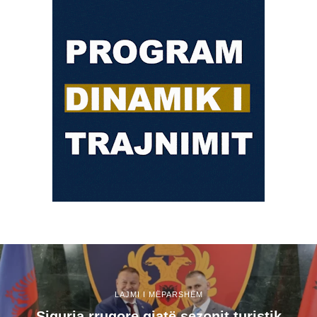
LAJMI I MËPARSHËM
Siguria rrugore gjatë sezonit turistik