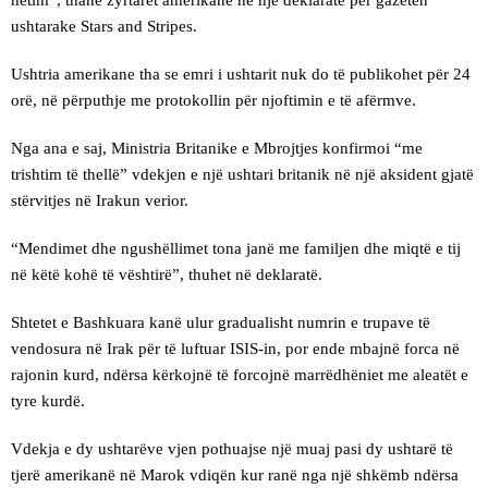
ushtarake Stars and Stripes.
Ushtria amerikane tha se emri i ushtarit nuk do të publikohet për 24
orë, në përputhje me protokollin për njoftimin e të afërmve.
Nga ana e saj, Ministria Britanike e Mbrojtjes konfirmoi “me
trishtim të thellë” vdekjen e një ushtari britanik në një aksident gjatë
stërvitjes në Irakun verior.
“Mendimet dhe ngushëllimet tona janë me familjen dhe miqtë e tij
në këtë kohë të vështirë”, thuhet në deklaratë.
Shtetet e Bashkuara kanë ulur gradualisht numrin e trupave të
vendosura në Irak për të luftuar ISIS-in, por ende mbajnë forca në
rajonin kurd, ndërsa kërkojnë të forcojnë marrëdhëniet me aleatët e
tyre kurdë.
Vdekja e dy ushtarëve vjen pothuajse një muaj pasi dy ushtarë të
tjerë amerikanë në Marok vdiqën kur ranë nga një shkëmb ndërsa