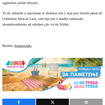
ngjiteshin jashtë detyrës.
Të dy ushtarët u raportuan të zhdukur më 2 maj pasi morën pjesë në
Ushtrimin African Lion, stërvitja më e madhe ushtarake
shumëkombëshe që mbahet çdo vit në Afrikë.
Burimi:
botasot.info