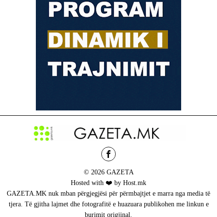
© 2026 GAZETA
Hosted with ❤️ by Host.mk
GAZETA.MK nuk mban përgjegjësi për përmbajtjet e marra nga media të
tjera. Të gjitha lajmet dhe fotografitë e huazuara publikohen me linkun e
burimit origjinal.