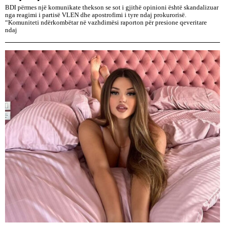
BDI përmes një komunikate thekson se sot i gjithë opinioni është skandalizuar
nga reagimi i partisë VLEN dhe apostrofimi i tyre ndaj prokurorisë.
“Komuniteti ndërkombëtar në vazhdimësi raporton për presione qeveritare
ndaj