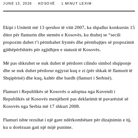
JUNE 13, 2026
KOSOVË
1 MINUT LEXIM
Ekipi i Unitetit më 13 qershor të vitit 2007, ka shpallur konkursin 15
ditor për flamurin dhe stemën e Kosovës, ku thuhej se “secili
propozim duhet t’i përmbahet frymës dhe përmbajtjes së propozimit
gjithëpërfshirës për zgjidhjen e statusit të Kosovës.
Më pas shkruhet se nuk duhet të përdoret cilindo simbol shqiponje
dhe se nuk duhet përdorur ngjyrat kuq e zi (për shkak të flamurit të
Shqipërisë) dhe kuq, kaltër dhe bardh (flamuri i Serbisë).
Flamuri i Republikës së Kosovës u adoptua nga Kuvendi i
Republikës së Kosovës menjëherë pas deklarimit të pavarësisë së
Kosovës nga Serbia më 17 shkurt 2008.
Flamuri ishte rezultat i një gare ndërkombëtare për dizajnimin e tij,
ku u dorëzuan gati një mijë punime.