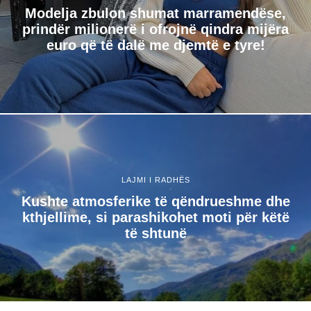
Modelja zbulon shumat marramendëse,
prindër milionerë i ofrojnë qindra mijëra
euro që të dalë me djemtë e tyre!
LAJMI I RADHËS
Kushte atmosferike të qëndrueshme dhe
kthjellime, si parashikohet moti për këtë
të shtunë