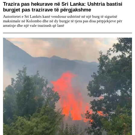
Trazira pas hekurave në Sri Lanka: Ushtria bastisi
burgjet pas trazirave të përgjakshme
Autoritetet e Sri Lankës kanë vendosur ushtrinë në një burg të sigurisë
maksimale në Kolombo dhe në dy burgje të tjera pas disa përpjekjeve për
arratisje dhe një vale trazirash që lanë