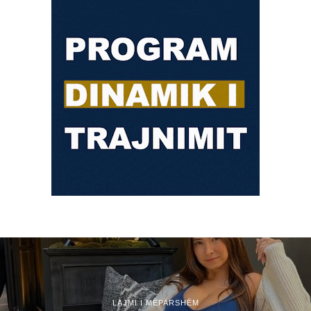
LAJMI I MËPARSHËM