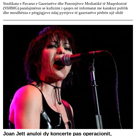
Sindikata e Pavarur e Gazetarëve dhe Punonjësve Mediatikë të Maqedonisë
(SSHMG) paralajmëron se kufizimi i qasjes në informatat me karakter publik
dhe mosdhënia e përgjigjeve ndaj pyetjeve të gazetarëve përbën një sfidë
Joan Jett anuloi dy koncerte pas operacionit,