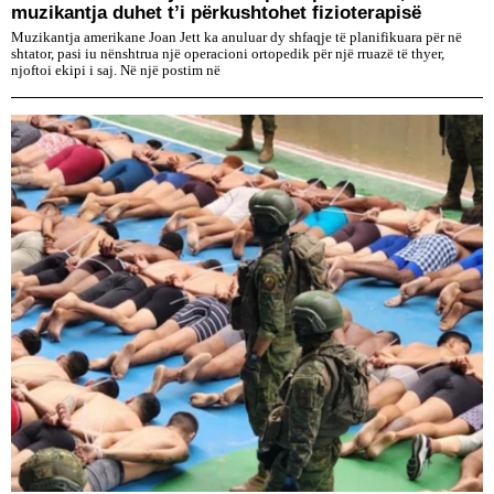
muzikantja duhet t’i përkushtohet fizioterapisë
Muzikantja amerikane Joan Jett ka anuluar dy shfaqje të planifikuara për në
shtator, pasi iu nënshtrua një operacioni ortopedik për një rruazë të thyer,
njoftoi ekipi i saj. Në një postim në