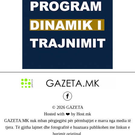
© 2026 GAZETA
Hosted with ❤️ by Host.mk
GAZETA.MK nuk mban përgjegjësi për përmbajtjet e marra nga media të
tjera. Të gjitha lajmet dhe fotografitë e huazuara publikohen me linkun e
burimit origjinal.