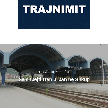
LAJMI I MËPARSHËM
Së shpejti tren urban në Shkup