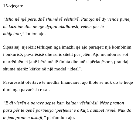
15-vjeçare.
“Isha në një periudhë shumë të vështirë. Punoja në dy vende pune,
në kuzhinë dhe në një dyqan akulloresh, vetëm për të
mbijetuar,”
kujton ajo.
Sipas saj, njerëzit tërhiqen nga imazhi që ajo paraqet: një kombinim
i bukurisë, pavarësisë dhe seriozitetit për jetën. Ajo mendon se sot
marrëdhëniet janë bërë më të ftohta dhe më sipërfaqësore, prandaj
shumë njerëz kërkojnë një model “ideal”.
Pavarësisht ofertave të mëdha financiare, ajo thotë se nuk do të heqë
dorë nga pavarësia e saj.
“E di vlerën e parave sepse kam kaluar vështirësi. Nëse pranon
para për të qenë partnerja ‘perfekte’ e dikujt, humbet lirinë. Nuk do
të jem pronë e askujt,”
përfundon ajo.