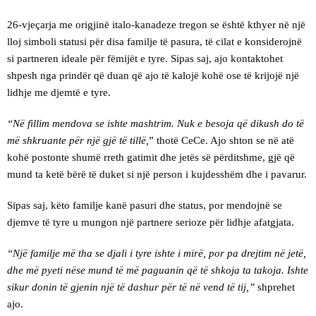
26-vjeçarja me origjinë italo-kanadeze tregon se është kthyer në një
lloj simboli statusi për disa familje të pasura, të cilat e konsiderojnë
si partneren ideale për fëmijët e tyre. Sipas saj, ajo kontaktohet
shpesh nga prindër që duan që ajo të kalojë kohë ose të krijojë një
lidhje me djemtë e tyre.
“Në fillim mendova se ishte mashtrim. Nuk e besoja që dikush do të
më shkruante për një gjë të tillë,
” thotë CeCe. Ajo shton se në atë
kohë postonte shumë rreth gatimit dhe jetës së përditshme, gjë që
mund ta ketë bërë të duket si një person i kujdesshëm dhe i pavarur.
Sipas saj, këto familje kanë pasuri dhe status, por mendojnë se
djemve të tyre u mungon një partnere serioze për lidhje afatgjata.
“Një familje më tha se djali i tyre ishte i mirë, por pa drejtim në jetë,
dhe më pyeti nëse mund të më paguanin që të shkoja ta takoja. Ishte
sikur donin të gjenin një të dashur për të në vend të tij,”
shprehet
ajo.