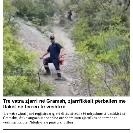
Tre vatra zjarri në Gramsh, zjarrfikësit përballen me
flakët në terren të vështirë
Tre vatra zjarri janë regjistruar gjatë ditës në zona të ndryshme të bashkisë së
Gramshit, duke angazhuar për disa orë shërbimin zjarrfikës në terrene të
vështira malore. Ndërhyrja e parë u zhvillua