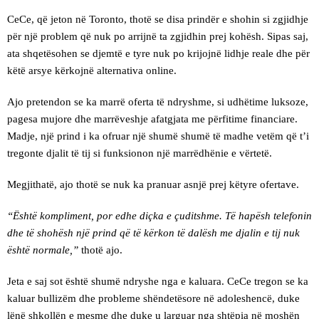
CeCe, që jeton në Toronto, thotë se disa prindër e shohin si zgjidhje
për një problem që nuk po arrijnë ta zgjidhin prej kohësh. Sipas saj,
ata shqetësohen se djemtë e tyre nuk po krijojnë lidhje reale dhe për
këtë arsye kërkojnë alternativa online.
Ajo pretendon se ka marrë oferta të ndryshme, si udhëtime luksoze,
pagesa mujore dhe marrëveshje afatgjata me përfitime financiare.
Madje, një prind i ka ofruar një shumë shumë të madhe vetëm që t’i
tregonte djalit të tij si funksionon një marrëdhënie e vërtetë.
Megjithatë, ajo thotë se nuk ka pranuar asnjë prej këtyre ofertave.
“Është kompliment, por edhe diçka e çuditshme. Të hapësh telefonin
dhe të shohësh një prind që të kërkon të dalësh me djalin e tij nuk
është normale,”
thotë ajo.
Jeta e saj sot është shumë ndryshe nga e kaluara. CeCe tregon se ka
kaluar bullizëm dhe probleme shëndetësore në adoleshencë, duke
lënë shkollën e mesme dhe duke u larguar nga shtëpia në moshën