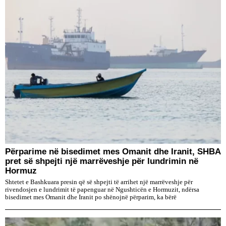
Përparime në bisedimet mes Omanit dhe Iranit, SHBA
pret së shpejti një marrëveshje për lundrimin në
Hormuz
Shtetet e Bashkuara presin që së shpejti të arrihet një marrëveshje për
rivendosjen e lundrimit të papenguar në Ngushticën e Hormuzit, ndërsa
bisedimet mes Omanit dhe Iranit po shënojnë përparim, ka bërë