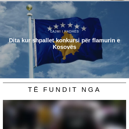
LAJMI I RADHËS
​Dita kur shpallet konkursi për flamurin e
Kosovës
TË FUNDIT NGA