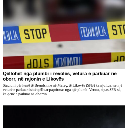
Qëllohet nga plumbi i revoles, vetura e parkuar në
oborr, në rajonin e Likovës
Stacioni për Punë të Brendshme në Mateç, të Likovës (SPB) ka njoftuar se një
veturë e parkuar është qëlluar papritmas nga një plumb. Vetura, sipas SPB-së,
ka qenë e parkuar në oborrin