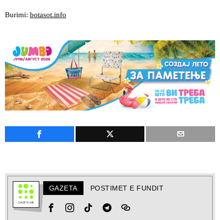
Burimi:
botasot.info
GAZETA
POSTIMET E FUNDIT