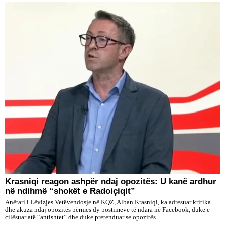
​Krasniqi reagon ashpër ndaj opozitës: U kanë ardhur
në ndihmë “shokët e Radoiçiqit”
Anëtari i Lëvizjes Vetëvendosje në KQZ, Alban Krasniqi, ka adresuar kritika
dhe akuza ndaj opozitës përmes dy postimeve të ndara në Facebook, duke e
cilësuar atë “antishtet” dhe duke pretenduar se opozitës