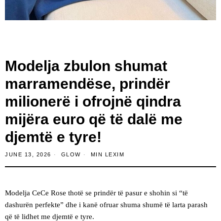
Modelja zbulon shumat
marramendëse, prindër
milionerë i ofrojnë qindra
mijëra euro që të dalë me
djemtë e tyre!
JUNE 13, 2026
GLOW
MIN LEXIM
Modelja CeCe Rose thotë se prindër të pasur e shohin si “të
dashurën perfekte” dhe i kanë ofruar shuma shumë të larta parash
që të lidhet me djemtë e tyre.