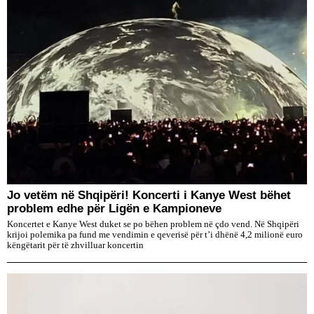
Jo vetëm në Shqipëri! Koncerti i Kanye West bëhet
problem edhe për Ligën e Kampioneve
Koncertet e Kanye West duket se po bëhen problem në çdo vend. Në Shqipëri
krijoi polemika pa fund me vendimin e qeverisë për t’i dhënë 4,2 milionë euro
këngëtarit për të zhvilluar koncertin