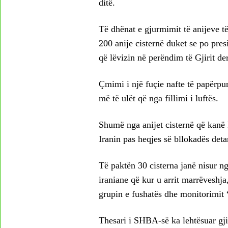
ditë.
Të dhënat e gjurmimit të anijeve 
200 anije cisternë duket se po pres
që lëvizin në perëndim të Gjirit der
Çmimi i një fuçie nafte të papërpun
më të ulët që nga fillimi i luftës.
Shumë nga anijet cisternë që kanë k
Iranin pas heqjes së bllokadës deta
Të paktën 30 cisterna janë nisur n
iraniane që kur u arrit marrëveshja
grupin e fushatës dhe monitorimit
Thesari i SHBA-së ka lehtësuar gji