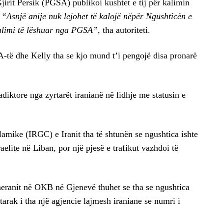
Gjirit Persik (PGSA) publikoi kushtet e tij për kalimin
“Asnjë anije nuk lejohet të kalojë nëpër Ngushticën e
kalimi të lëshuar nga PGSA”,
tha autoriteti.
ë dhe Kelly tha se kjo mund t’i pengojë disa pronarë
iktore nga zyrtarët iranianë në lidhje me statusin e
amike (IRGC) e Iranit tha të shtunën se ngushtica ishte
aelite në Liban, por një pjesë e trafikut vazhdoi të
heranit në OKB në Gjenevë thuhet se tha se ngushtica
tarak i tha një agjencie lajmesh iraniane se numri i