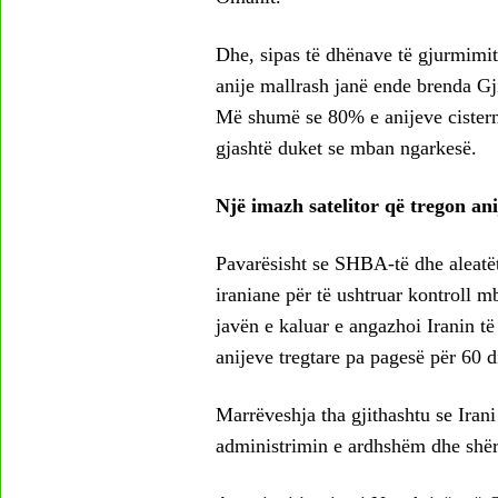
Dhe, sipas të dhënave të gjurmimit
anije mallrash janë ende brenda Gjir
Më shumë se 80% e anijeve cisterna
gjashtë duket se mban ngarkesë.
Një imazh satelitor që tregon ani
Pavarësisht se SHBA-të dhe aleatët 
iraniane për të ushtruar kontroll m
javën e kaluar e angazhoi Iranin të
anijeve tregtare pa pagesë për 60 d
Marrëveshja tha gjithashtu se Iran
administrimin e ardhshëm dhe shër