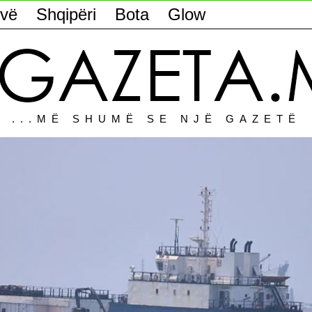
vë
Shqipëri
Bota
Glow
...MË SHUMË SE NJË GAZETË