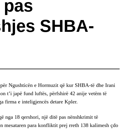
 pas
shjes SHBA-
ëpër Ngushticën e Hormuzit që kur SHBA-të dhe Irani
 t’i japë fund luftës, përfshirë 42 anije vetëm të
ga firma e inteligjencës detare Kpler.
që nga 18 qershori, një ditë pas nënshkrimit të
 mesataren para konfliktit prej rreth 138 kalimesh çdo