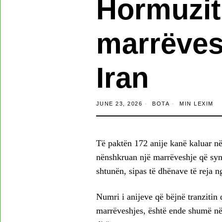
Hormuzit
marrëve
Iran
JUNE 23, 2026
BOTA
MIN LEXIM
Të paktën 172 anije kanë kaluar n
nënshkruan një marrëveshje që synon
shtunën, sipas të dhënave të reja n
Numri i anijeve që bëjnë tranzitin 
marrëveshjes, është ende shumë nën