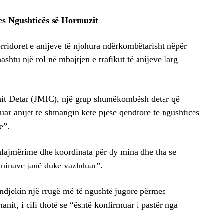
es Ngushticës së Hormuzit
rridoret e anijeve të njohura ndërkombëtarisht nëpër
ashtu një rol në mbajtjen e trafikut të anijeve larg
nit Detar (JMIC), një grup shumëkombësh detar që
ar anijet të shmangin këtë pjesë qendrore të ngushticës
e”.
alajmërime dhe koordinata për dy mina dhe tha se
ë minave janë duke vazhduar”.
ndjekin një rrugë më të ngushtë jugore përmes
anit, i cili thotë se “është konfirmuar i pastër nga