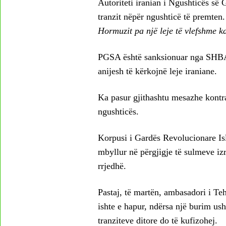
Autoriteti iranian i Ngushticës së 
tranzit nëpër ngushticë të premten.
Hormuzit pa një leje të vlefshme 
PGSA është sanksionuar nga SHBA-t
anijesh të kërkojnë leje iraniane.
Ka pasur gjithashtu mesazhe kontrad
ngushticës.
Korpusi i Gardës Revolucionare Isl
mbyllur në përgjigje të sulmeve izr
rrjedhë.
Pastaj, të martën, ambasadori i Te
ishte e hapur, ndërsa një burim ush
tranziteve ditore do të kufizohej.