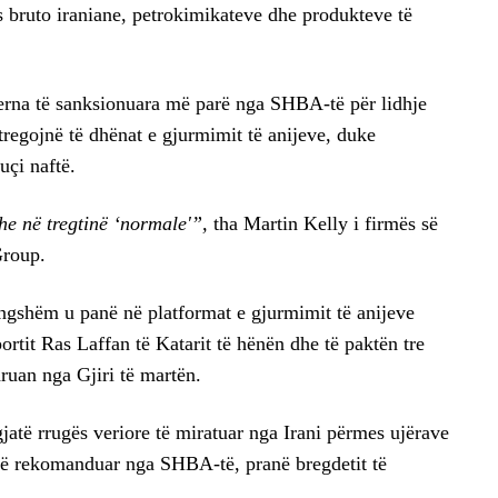
tës bruto iraniane, petrokimikateve dhe produkteve të
terna të sanksionuara më parë nga SHBA-të për lidhje
tregojnë të dhënat e gjurmimit të anijeve, duke
uçi naftë.
he në tregtinë ‘normale'”,
tha Martin Kelly i firmës së
Group.
ëngshëm u panë në platformat e gjurmimit të anijeve
ortit Ras Laffan të Katarit të hënën dhe të paktën tre
druan nga Gjiri të martën.
gjatë rrugës veriore të miratuar nga Irani përmes ujërave
 të rekomanduar nga SHBA-të, pranë bregdetit të