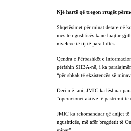
Një hartë që tregon rrugët përm
Shqetësimet për minat detare në ko
mes të ngushticës kanë luajtur gjith
niveleve të tij të para luftës.
Qendra e Përbashkët e Informacio
përfshin SHBA-në, i ka paralajmëru
“për shkak të ekzistencës së minav
Deri më tani, JMIC ka lëshuar par
“operacionet aktive të pastrimit t
JMIC ka rekomanduar që anijet të 
ngushticës, më afër bregdetit të Om
minat”.