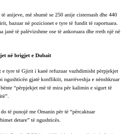
 të anijeve, më shumë se 250 anije cisternash dhe 440
it, bazuar në pozicionet e tyre të fundit të raportuara.
 janë të palëvizshme ose të ankoruara dhe rreth një në
jet në brigjet e Dubait
e tyre të Gjirit i kanë refuzuar vazhdimisht përpjekjet
bi ngushticën gjatë konfliktit, marrëveshja e nënshkruar
 bënte “përpjekjet më të mira për kalimin e sigurt të
itë”.
i do të punojë me Omanin për të “përcaktuar
bimet detare” të ngushticës.