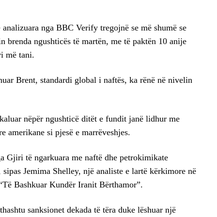
të analizuara nga BBC Verify tregojnë se më shumë se
in brenda ngushticës të martën, me të paktën 10 anije
i më tani.
uar Brent, standardi global i naftës, ka rënë në nivelin
aluar nëpër ngushticë ditët e fundit janë lidhur me
re amerikane si pjesë e marrëveshjes.
ga Gjiri të ngarkuara me naftë dhe petrokimikate
, sipas Jemima Shelley, një analiste e lartë kërkimore në
 “Të Bashkuar Kundër Iranit Bërthamor”.
thashtu sanksionet dekada të tëra duke lëshuar një