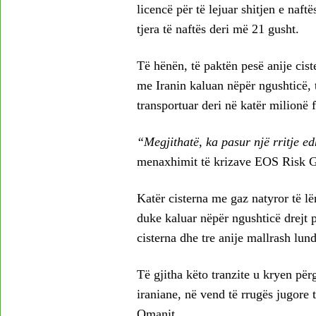
licencë për të lejuar shitjen e naf
tjera të naftës deri më 21 gusht.
Të hënën, të paktën pesë anije cis
me Iranin kaluan nëpër ngushticë, 
transportuar deri në katër milionë f
“Megjithatë, ka pasur një rritje ed
menaxhimit të krizave EOS Risk 
Katër cisterna me gaz natyror të l
duke kaluar nëpër ngushticë drejt p
cisterna dhe tre anije mallrash lun
Të gjitha këto tranzite u kryen për
iraniane, në vend të rrugës jugore
Omanit.