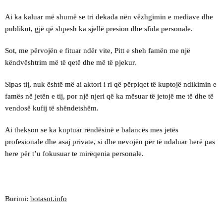
Ai ka kaluar më shumë se tri dekada nën vëzhgimin e mediave dhe
publikut, gjë që shpesh ka sjellë presion dhe sfida personale.
Sot, me përvojën e fituar ndër vite, Pitt e sheh famën me një
këndvështrim më të qetë dhe më të pjekur.
Sipas tij, nuk është më ai aktori i ri që përpiqet të kuptojë ndikimin e
famës në jetën e tij, por një njeri që ka mësuar të jetojë me të dhe të
vendosë kufij të shëndetshëm.
Ai thekson se ka kuptuar rëndësinë e balancës mes jetës
profesionale dhe asaj private, si dhe nevojën për të ndaluar herë pas
here për t’u fokusuar te mirëqenia personale.
Burimi:
botasot.info