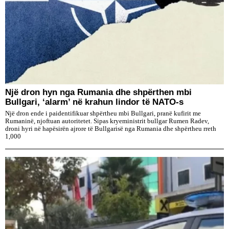
Një dron hyn nga Rumania dhe shpërthen mbi
Bullgari, ‘alarm’ në krahun lindor të NATO-s
Një dron ende i paidentifikuar shpërtheu mbi Bullgari, pranë kufirit me
Rumaninë, njoftuan autoritetet. Sipas kryeministrit bullgar Rumen Radev,
droni hyri në hapësirën ajrore të Bullgarisë nga Rumania dhe shpërtheu rreth
1,000