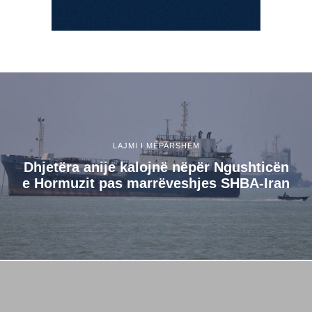
LAJMI I MËPARSHËM
Dhjetëra anije kalojnë nëpër Ngushticën
e Hormuzit pas marrëveshjes SHBA-Iran