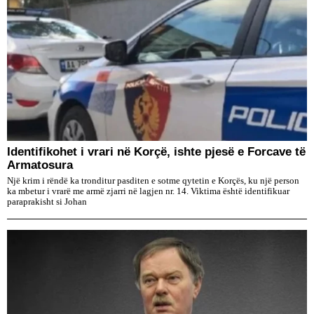
Identifikohet i vrari në Korçë, ishte pjesë e Forcave të
Armatosura
Një krim i rëndë ka tronditur pasditen e sotme qytetin e Korçës, ku një person
ka mbetur i vrarë me armë zjarri në lagjen nr. 14. Viktima është identifikuar
paraprakisht si Johan