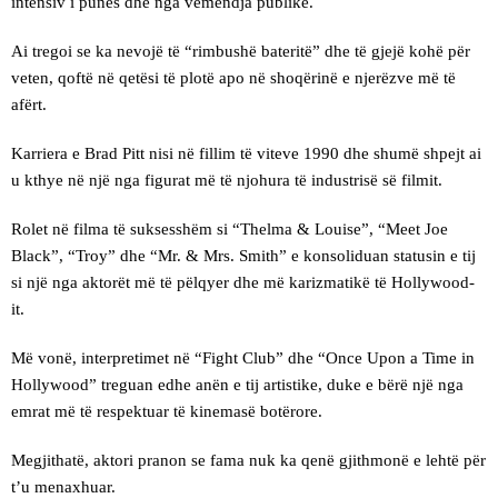
intensiv i punës dhe nga vëmendja publike.
Ai tregoi se ka nevojë të “rimbushë bateritë” dhe të gjejë kohë për
veten, qoftë në qetësi të plotë apo në shoqërinë e njerëzve më të
afërt.
Karriera e Brad Pitt nisi në fillim të viteve 1990 dhe shumë shpejt ai
u kthye në një nga figurat më të njohura të industrisë së filmit.
Rolet në filma të suksesshëm si “Thelma & Louise”, “Meet Joe
Black”, “Troy” dhe “Mr. & Mrs. Smith” e konsoliduan statusin e tij
si një nga aktorët më të pëlqyer dhe më karizmatikë të Hollywood-
it.
Më vonë, interpretimet në “Fight Club” dhe “Once Upon a Time in
Hollywood” treguan edhe anën e tij artistike, duke e bërë një nga
emrat më të respektuar të kinemasë botërore.
Megjithatë, aktori pranon se fama nuk ka qenë gjithmonë e lehtë për
t’u menaxhuar.