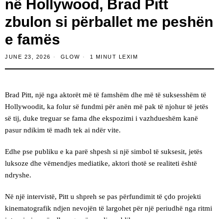
në Hollywood, Brad Pitt
zbulon si përballet me peshën
e famës
JUNE 23, 2026
GLOW
1 MINUT LEXIM
Brad Pitt, një nga aktorët më të famshëm dhe më të suksesshëm të
Hollywoodit, ka folur së fundmi për anën më pak të njohur të jetës
së tij, duke treguar se fama dhe ekspozimi i vazhdueshëm kanë
pasur ndikim të madh tek ai ndër vite.
Edhe pse publiku e ka parë shpesh si një simbol të suksesit, jetës
luksoze dhe vëmendjes mediatike, aktori thotë se realiteti është
ndryshe.
Në një intervistë, Pitt u shpreh se pas përfundimit të çdo projekti
kinematografik ndjen nevojën të largohet për një periudhë nga ritmi