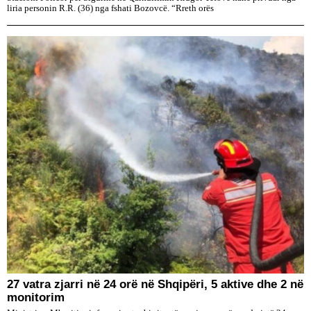
liria personin R.R. (36) nga fshati Bozovcë. “Rreth orës
27 vatra zjarri në 24 orë në Shqipëri, 5 aktive dhe 2 në
monitorim