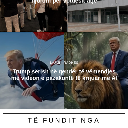
njoftim për votuesit atje
LAJMI I RADHËS
Trump sërish në qendër të vëmendjes
me videon e pazakontë të krijuar me AI
TË FUNDIT NGA