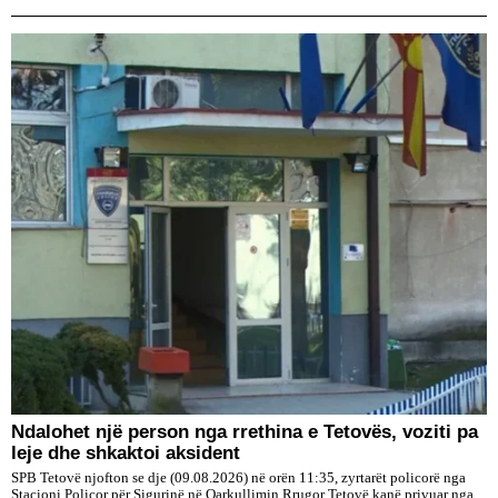
Ndalohet një person nga rrethina e Tetovës, voziti pa
leje dhe shkaktoi aksident
SPB Tetovë njofton se dje (09.08.2026) në orën 11:35, zyrtarët policorë nga
Stacioni Policor për Sigurinë në Qarkullimin Rrugor Tetovë kanë privuar nga