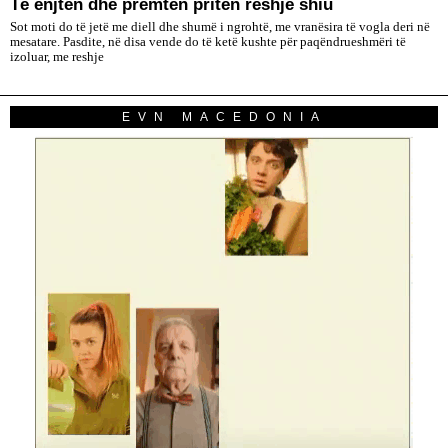
Të enjten dhe premten priten reshje shiu
Sot moti do të jetë me diell dhe shumë i ngrohtë, me vranësira të vogla deri në
mesatare. Pasdite, në disa vende do të ketë kushte për paqëndrueshmëri të
izoluar, me reshje
EVN MACEDONIA