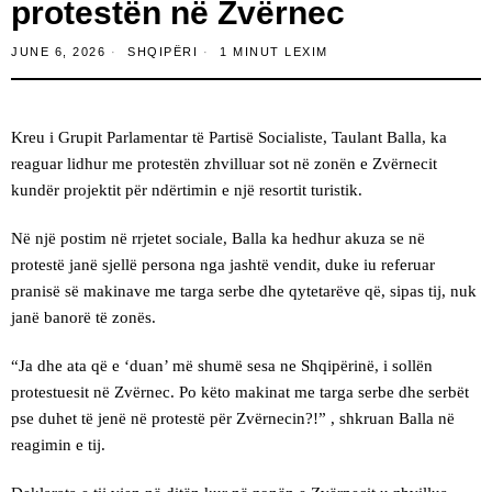
protestën në Zvërnec
JUNE 6, 2026
SHQIPËRI
1 MINUT LEXIM
Kreu i Grupit Parlamentar të Partisë Socialiste, Taulant Balla, ka
reaguar lidhur me protestën zhvilluar sot në zonën e Zvërnecit
kundër projektit për ndërtimin e një resortit turistik.
Në një postim në rrjetet sociale, Balla ka hedhur akuza se në
protestë janë sjellë persona nga jashtë vendit, duke iu referuar
pranisë së makinave me targa serbe dhe qytetarëve që, sipas tij, nuk
janë banorë të zonës.
“Ja dhe ata që e ‘duan’ më shumë sesa ne Shqipërinë, i sollën
protestuesit në Zvërnec. Po këto makinat me targa serbe dhe serbët
pse duhet të jenë në protestë për Zvërnecin?!” , shkruan Balla në
reagimin e tij.