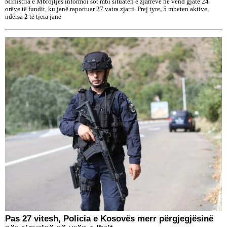
Ministria e Mbrojtjes informoi sot mbi situatën e zjarreve në vend gjatë 24
orëve të fundit, ku janë raportuar 27 vatra zjarri. Prej tyre, 5 mbeten aktive,
ndërsa 2 të tjera janë
Pas 27 vitesh, Policia e Kosovës merr përgjegjësinë