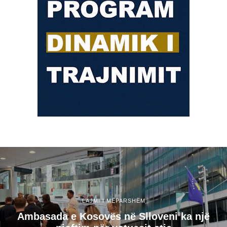
LAJMI I MËPARSHËM
Ambasada e Kosovës në Slloveni ka një