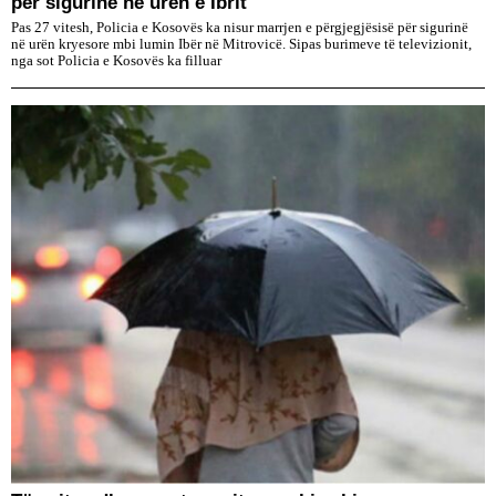
për sigurinë në urën e Ibrit
Pas 27 vitesh, Policia e Kosovës ka nisur marrjen e përgjegjësisë për sigurinë
në urën kryesore mbi lumin Ibër në Mitrovicë. Sipas burimeve të televizionit,
nga sot Policia e Kosovës ka filluar