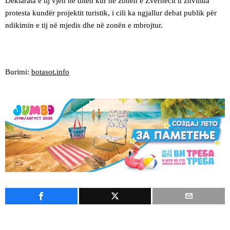
Deklarata e tij vjen në ditën kur në zonën e Zvërnecit u zhvillua
protesta kundër projektit turistik, i cili ka ngjallur debat publik për
ndikimin e tij në mjedis dhe në zonën e mbrojtur.
Burimi:
botasot.info