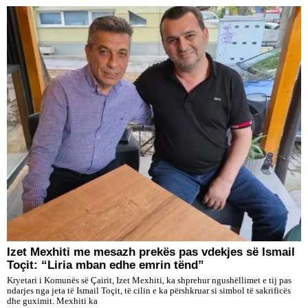
Izet Mexhiti me mesazh prekës pas vdekjes së Ismail
Toçit: “Liria mban edhe emrin tënd”
Kryetari i Komunës së Çairit, Izet Mexhiti, ka shprehur ngushëllimet e tij pas
ndarjes nga jeta të Ismail Toçit, të cilin e ka përshkruar si simbol të sakrificës
dhe guximit. Mexhiti ka