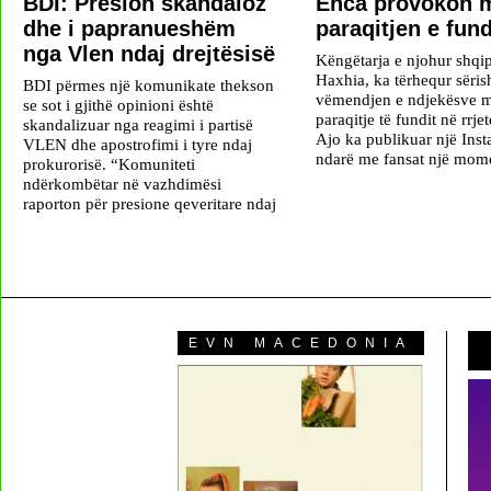
BDI: Presion skandaloz
Enca provokon 
dhe i papranueshëm
paraqitjen e fund
nga Vlen ndaj drejtësisë
Këngëtarja e njohur shqip
Haxhia, ka tërhequr sëris
BDI përmes një komunikate thekson
vëmendjen e ndjekësve m
se sot i gjithë opinioni është
paraqitje të fundit në rrjet
skandalizuar nga reagimi i partisë
Ajo ka publikuar një Inst
VLEN dhe apostrofimi i tyre ndaj
ndarë me fansat një mom
prokurorisë. “Komuniteti
ndërkombëtar në vazhdimësi
raporton për presione qeveritare ndaj
EVN MACEDONIA