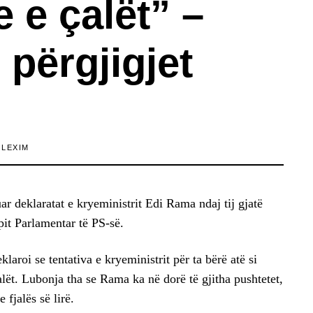
 e çalët” –
 përgjigjet
 LEXIM
r deklaratat e kryeministrit Edi Rama ndaj tij gjatë
it Parlamentar të PS-së.
laroi se tentativa e kryeministrit për ta bërë atë si
lët. Lubonja tha se Rama ka në dorë të gjitha pushtetet,
fjalës së lirë.