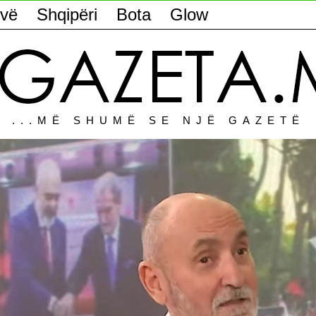
vë
Shqipëri
Bota
Glow
...MË SHUMË SE NJË GAZETË