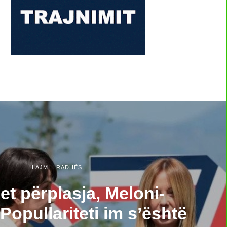
LAJMI I RADHËS
let përplasja, Meloni-
Popullariteti im s’është