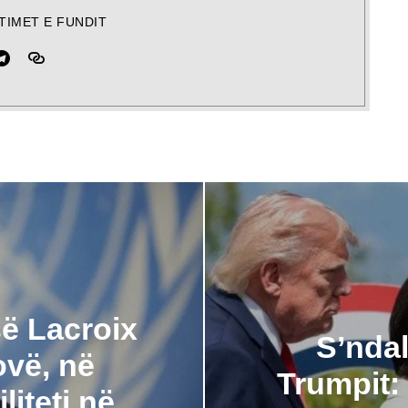
TIMET E FUNDIT
-së Lacroix
​S’nda
ovë, në
Trumpit: 
liteti në