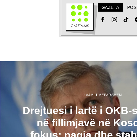
GAZETA
POS
LAJMI I MËPARSHËM
​Drejtuesi i lartë i OKB
në fillimjavë në Kos
fokus: paqja dhe stabi