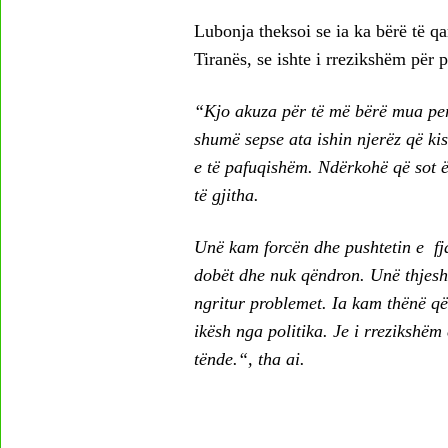
Lubonja theksoi se ia ka bërë të qa
Tiranës, se ishte i rrezikshëm për p
“Kjo akuza për të më bërë mua pers
shumë sepse ata ishin njerëz që kis
e të pafuqishëm. Ndërkohë që sot ë
të gjitha.
Unë kam forcën dhe pushtetin e fjal
dobët dhe nuk qëndron. Unë thjesht
ngritur problemet. Ia kam thënë që 
ikësh nga politika. Je i rrezikshëm
tënde.“, tha ai.