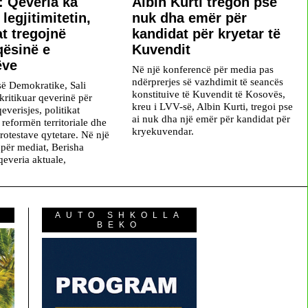
: Qeveria ka
Albin Kurti tregon pse
legjitimitetin,
nuk dha emër për
at tregojnë
kandidat për kryetar të
ësinë e
Kuvendit
ëve
Në një konferencë për media pas
ndërprerjes së vazhdimit të seancës
isë Demokratike, Sali
konstituive të Kuvendit të Kosovës,
kritikuar qeverinë për
kreu i LVV-së, Albin Kurti, tregoi pse
verisjes, politikat
ai nuk dha një emër për kandidat për
reformën territoriale dhe
kryekuvendar.
protestave qytetare. Në një
për mediat, Berisha
qeveria aktuale,
AUTO SHKOLLA
BEKO