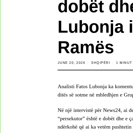
dobët dhe
Lubonja i
Ramës
JUNE 20, 2026
SHQIPËRI
1 MINUT
Analisti Fatos Lubonja ka komentua
ditës së sotme në mbledhjen e Grup
Në një intervistë për News24, ai dek
“persekutor” është e dobët dhe e ça
ndërkohë që ai ka vetëm pushtetin e 