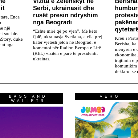
me
Vizita e Zelenskyt në
Berisha
it
Serbi, ukrainasit dhe
humbur 
rusët presin ndryshim
protest
tare, Enca
nga Beogradi
pakënaq
h
e një
qytetar
“Është mirë që po vjen”. Me këto
et sociale.
fjalë, ukrainasja Svetlana, e cila prej
Kreu i Part
aStory, duke
katër vjetësh jeton në Beograd, e
Berisha, ka 
ent nga
komentoi për Radion Evropa e Lirë
mënyrën e qe
(REL) vizitën e parë të presidentit
ekonomike, 
ukrainas,
trajtimin e 
komunikim 
deklaroi se 
BAGS AND
VERO
WALLETS