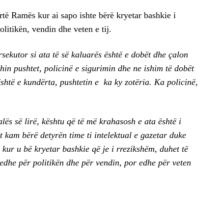
rtë Ramës kur ai sapo ishte bërë kryetar bashkie i
olitikën, vendin dhe veten e tij.
ekutor si ata të së kaluarës është e dobët dhe çalon
hin pushtet, policinë e sigurimin dhe ne ishim të dobët
shtë e kundërta, pushtetin e ka ky zotëria. Ka policinë,
ës së lirë, kështu që të më krahasosh e ata është i
 kam bërë detyrën time ti intelektual e gazetar duke
kur u bë kryetar bashkie që je i rrezikshëm, duhet të
 edhe për politikën dhe për vendin, por edhe për veten