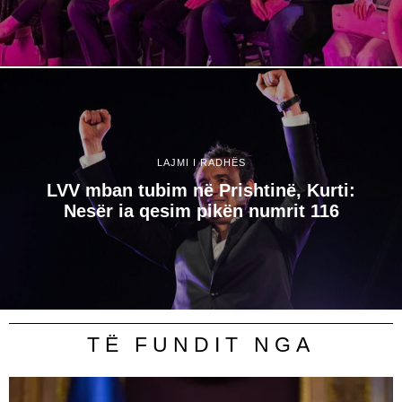
LAJMI I RADHËS
LVV mban tubim në Prishtinë, Kurti:
Nesër ia qesim pikën numrit 116
TË FUNDIT NGA