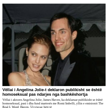
​Vëllai i Angelina Jolie-t deklaron publikisht se është
homoseksual pas ndarjes nga bashkëshortja
Vëllai i aktores Angelina Jolie, James Haven, ka deklaruar publikisht se është
homoseksual, pasi i dha fund martesës me Romi Imbelli, yllin e emisionit The
Real L Word. Haven, 53-vjeçar, bëri të