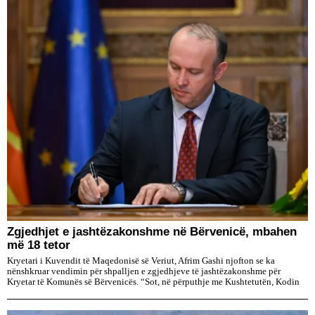
Zgjedhjet e jashtëzakonshme në Bërvenicë, mbahen
më 18 tetor
Kryetari i Kuvendit të Maqedonisë së Veriut, Afrim Gashi njofton se ka
nënshkruar vendimin për shpalljen e zgjedhjeve të jashtëzakonshme për
Kryetar të Komunës së Bërvenicës. “Sot, në përputhje me Kushtetutën, Kodin