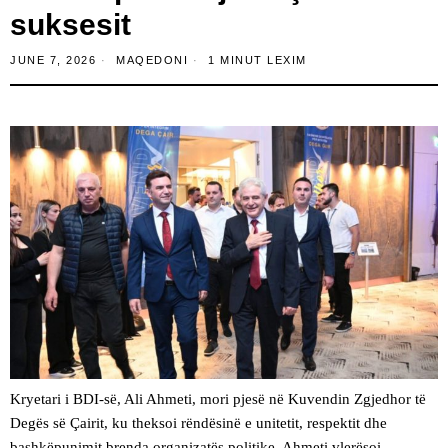
suksesit
JUNE 7, 2026
MAQEDONI
1 MINUT LEXIM
Kryetari i BDI-së, Ali Ahmeti, mori pjesë në Kuvendin Zgjedhor të
Degës së Çairit, ku theksoi rëndësinë e unitetit, respektit dhe
bashkëpunimit brenda organizatës politike. Ahmeti vlerësoi