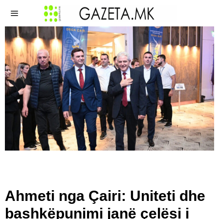
Ahmeti nga Çairi: Uniteti dhe
bashkëpunimi janë çelësi i