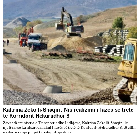
Kaltrina Zekolli-Shaqiri: Nis realizimi i fazës së tretë
të Korridorit Hekurudhor 8
Zëvendësministrja e Transportit dhe Lidhjeve, Kaltrina Zekolli-Shaqiri, ka
njoftuar se ka nisur realizimi i fazës së tretë të Korridorit Hekurudhor 8, të cilin
e cilësoi si një projekt strategjik që do ta