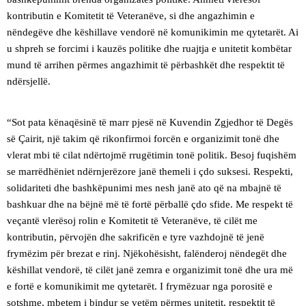
kontributin e Komitetit të Veteranëve, si dhe angazhimin e
nëndegëve dhe këshillave vendorë në komunikimin me qytetarët. Ai
u shpreh se forcimi i kauzës politike dhe ruajtja e unitetit kombëtar
mund të arrihen përmes angazhimit të përbashkët dhe respektit të
ndërsjellë.
“Sot pata kënaqësinë të marr pjesë në Kuvendin Zgjedhor të Degës
së Çairit, një takim që rikonfirmoi forcën e organizimit tonë dhe
vlerat mbi të cilat ndërtojmë rrugëtimin tonë politik. Besoj fuqishëm
se marrëdhëniet ndërnjerëzore janë themeli i çdo suksesi. Respekti,
solidariteti dhe bashkëpunimi mes nesh janë ato që na mbajnë të
bashkuar dhe na bëjnë më të fortë përballë çdo sfide. Me respekt të
veçantë vlerësoj rolin e Komitetit të Veteranëve, të cilët me
kontributin, përvojën dhe sakrificën e tyre vazhdojnë të jenë
frymëzim për brezat e rinj. Njëkohësisht, falënderoj nëndegët dhe
këshillat vendorë, të cilët janë zemra e organizimit tonë dhe ura më
e fortë e komunikimit me qytetarët. I frymëzuar nga porositë e
sotshme, mbetem i bindur se vetëm përmes unitetit, respektit të