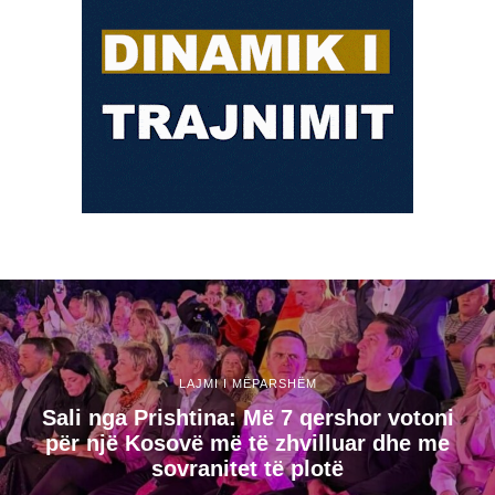
LAJMI I MËPARSHËM
Sali nga Prishtina: Më 7 qershor votoni
për një Kosovë më të zhvilluar dhe me
sovranitet të plotë