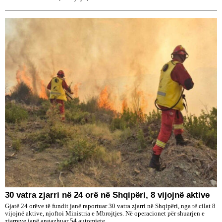
30 vatra zjarri në 24 orë në Shqipëri, 8 vijojnë aktive
Gjatë 24 orëve të fundit janë raportuar 30 vatra zjarri në Shqipëri, nga të cilat 8
vijojnë aktive, njoftoi Ministria e Mbrojtjes. Në operacionet për shuarjen e
zjarreve janë angazhuar 54 automjete