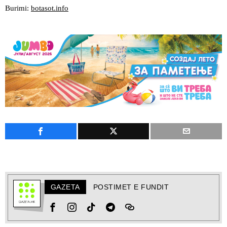
Burimi:
botasot.info
GAZETA
POSTIMET E FUNDIT