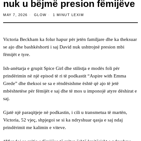
nuk u bëjmë presion fëmijëve
MAY 7, 2026
GLOW
1 MINUT LEXIM
Victoria Beckham ka folur hapur për jetën familjare dhe ka theksuar
se ajo dhe bashkëshorti i saj David nuk ushtrojnë presion mbi
fëmijët e tyre.
Ish-anëtarja e grupit Spice Girl dhe stilistja e modës foli për
prindërimin në një episod të ri të podkastit “Aspire with Emma
Grede” dhe theksoi se sa e rëndësishme është që ajo të jetë
mbështetëse për fëmijët e saj dhe të mos u imponojë atyre dëshirat e
saj.
Gjatë një paraqitjeje në podkastin, i cili u transmetua të martën,
Victoria, 52 vjeç, shpjegoi se si ka ndryshuar qasja e saj ndaj
prindërimit me kalimin e viteve.