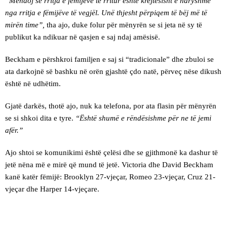
“Mendoj se rritja e fëmijëve të rritur është krejtësisht e ndryshme
nga rritja e fëmijëve të vegjël. Unë thjesht përpiqem të bëj më të
mirën time”,
tha ajo, duke folur për mënyrën se si jeta në sy të
publikut ka ndikuar në qasjen e saj ndaj amësisë.
Beckham e përshkroi familjen e saj si “tradicionale” dhe zbuloi se
ata darkojnë së bashku në orën gjashtë çdo natë, përveç nëse dikush
është në udhëtim.
Gjatë darkës, thotë ajo, nuk ka telefona, por ata flasin për mënyrën
se si shkoi dita e tyre.
“Është shumë e rëndësishme për ne të jemi
afër.”
Ajo shtoi se komunikimi është çelësi dhe se gjithmonë ka dashur të
jetë nëna më e mirë që mund të jetë. Victoria dhe David Beckham
kanë katër fëmijë: Brooklyn 27-vjeçar, Romeo 23-vjeçar, Cruz 21-
vjeçar dhe Harper 14-vjeçare.