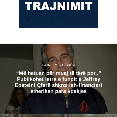
LAJMI I MËPARSHËM
“Më hetuan për muaj të tërë por..”
Publikohet letra e fundit e Jeffrey
Epstein! Çfarë shkroi ish-financieri
amerikan para vdekjes