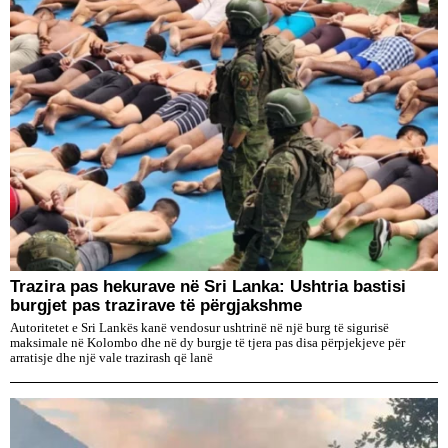
Trazira pas hekurave në Sri Lanka: Ushtria bastisi
burgjet pas trazirave të përgjakshme
Autoritetet e Sri Lankës kanë vendosur ushtrinë në një burg të sigurisë
maksimale në Kolombo dhe në dy burgje të tjera pas disa përpjekjeve për
arratisje dhe një vale trazirash që lanë