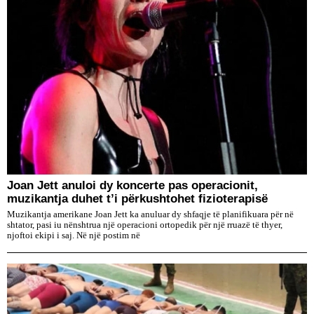
Joan Jett anuloi dy koncerte pas operacionit,
muzikantja duhet t’i përkushtohet fizioterapisë
Muzikantja amerikane Joan Jett ka anuluar dy shfaqje të planifikuara për në
shtator, pasi iu nënshtrua një operacioni ortopedik për një rruazë të thyer,
njoftoi ekipi i saj. Në një postim në