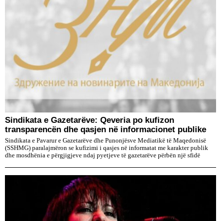
Sindikata e Gazetarëve: Qeveria po kufizon
transparencën dhe qasjen në informacionet publike
Sindikata e Pavarur e Gazetarëve dhe Punonjësve Mediatikë të Maqedonisë
(SSHMG) paralajmëron se kufizimi i qasjes në informatat me karakter publik
dhe mosdhënia e përgjigjeve ndaj pyetjeve të gazetarëve përbën një sfidë