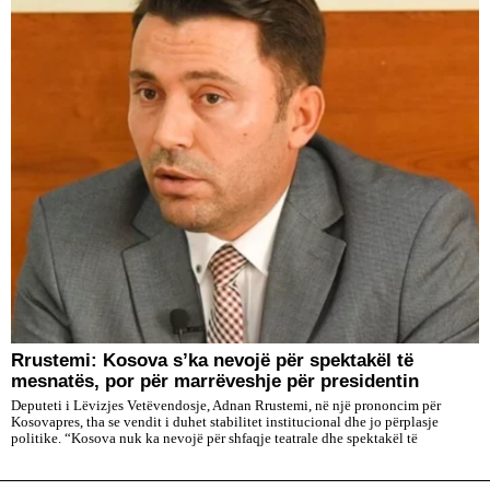
Rrustemi: Kosova s’ka nevojë për spektakël të
mesnatës, por për marrëveshje për presidentin
Deputeti i Lëvizjes Vetëvendosje, Adnan Rrustemi, në një prononcim për
Kosovapres, tha se vendit i duhet stabilitet institucional dhe jo përplasje
politike. “Kosova nuk ka nevojë për shfaqje teatrale dhe spektakël të