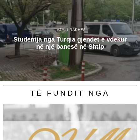
LAJMI I RADHËS
Studentja nga Turqia gjendet e vdekur
në një banesë në Shtip
TË FUNDIT NGA