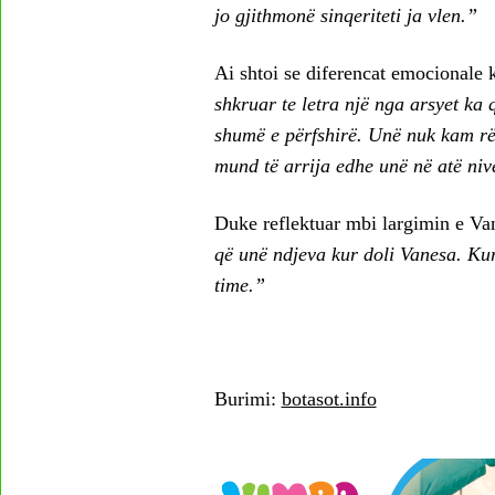
jo gjithmonë sinqeriteti ja vlen.”
Ai shtoi se diferencat emocionale 
shkruar te letra një nga arsyet ka
shumë e përfshirë. Unë nuk kam rë
mund të arrija edhe unë në atë nive
Duke reflektuar mbi largimin e Van
që unë ndjeva kur doli Vanesa. Kur
time.”
Burimi:
botasot.info