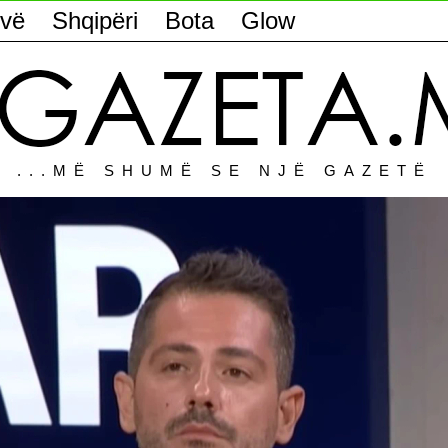
vë
Shqipëri
Bota
Glow
...MË SHUMË SE NJË GAZETË