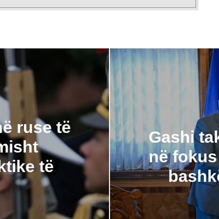
ë ruse të
Gashi ta
misht
në fokus
ktike të
bashk