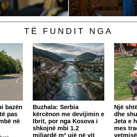
TË FUNDIT NGA
bi bazën
Buzhala: Serbia
Një sht
të pas
kërcënon me devijimin e
dhe shu
ombë në
Ibrit, por nga Kosova i
Jeta e 
shkojnë mbi 1.2
mes tra
miliardë m³ ujë në vit
vetmis
 bazë