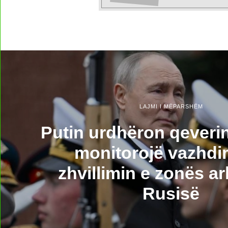
LAJMI I MËPARSHËM
Putin urdhëron qeverin
monitorojë vazhdi
zhvillimin e zonës ar
Rusisë