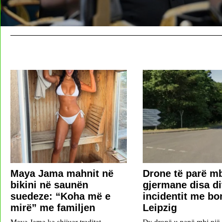
Maya Jama mahnit në
Drone të parë m
bikini në saunën
gjermane disa di
suedeze: “Koha më e
incidentit me b
mirë” me familjen
Leipzig
Maya Jama ka shijuar traditat
Dy dronë u panë mbi një