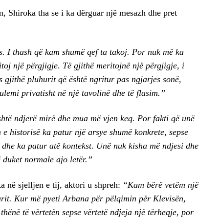
, Shiroka tha se i ka dërguar një mesazh dhe pret
. I thash që kam shumë qef ta takoj. Por nuk më ka
oj një përgjigje. Të gjithë meritojnë një përgjigje, i
s gjithë pluhurit që është ngritur pas ngjarjes sonë,
lemi privatisht në një tavolinë dhe të flasim.”
htë ndjerë mirë dhe mua më vjen keq. Por fakti që unë
 e historisë ka patur një arsye shumë konkrete, sepse
 dhe ka patur atë kontekst. Unë nuk kisha më ndjesi dhe
 duket normale ajo letër.”
 në sjelljen e tij, aktori u shpreh:
“Kam bërë vetëm një
rurit. Kur më pyeti Arbana për pëlqimin për Klevisën,
ënë të vërtetën sepse vërtetë ndjeja një tërheqje, por