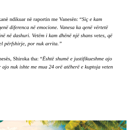
kanë ndikuar në raportin me Vanesën: “
Siç e kam
 qenë diferenca në emocione. Vanesa ka qenë vërtetë
në në dashuri. Vetëm i kam dhënë një shans vetes, që
l përfshirje, por nuk arrita.”
esës, Shiroka tha: “
Është shumë e justifikueshme ajo
 ajo nuk ishte me mua 24 orë atëherë e kuptoja veten