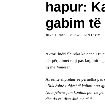
hapur: K
gabim të
JUNE 1, 2026
GLOW
MIN LEXIM
Aktori Indri Shiroka ka qenë i ftu
për përjetimet e tij pas largimit 
tij me Vanesën.
Ai është shprehur se periudha pas d
“
Nuk është i thjeshtë kalimi nga gj
Ndonjëherë jam konfuz, por në përg
dhe do rri disa ditë me të.”