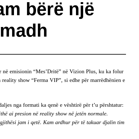
am bërë një
 madh
ar në emisionin “Mes’Dritë” në Vizion Plus, ku ka folur
nga reality show “Ferma VIP”, si edhe për marrëdhënien e
aljes nga formati ka qenë e vështirë për t’u përshtatur:
ithë ai presion në reality show në jetën normale.
jithësi jam i qetë. Kam ardhur për të takuar djalin tim