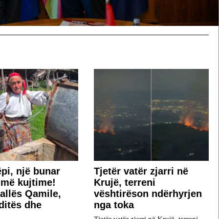
ëpi, një bunar
​Tjetër vatër zjarri në
më kujtime!
Krujë, terreni
hallës Qamile,
vështirëson ndërhyrjen
ditës dhe
nga toka
ë
Tjetër vatër zjarri në Krujë, terreni