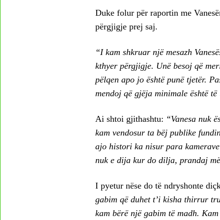
Duke folur për raportin me Vanesën
përgjigje prej saj.
“I kam shkruar një mesazh Vanesës
kthyer përgjigje. Unë besoj që merit
pëlqen apo jo është punë tjetër. Pa
mendoj që gjëja minimale është të u
Ai shtoi gjithashtu:
“Vanesa nuk ës
kam vendosur ta bëj publike fundin
ajo histori ka nisur para kamerave
nuk e dija kur do dilja, prandaj më
I pyetur nëse do të ndryshonte diçka
gabim që duhet t’i kisha thirrur t
kam bërë një gabim të madh. Kam th