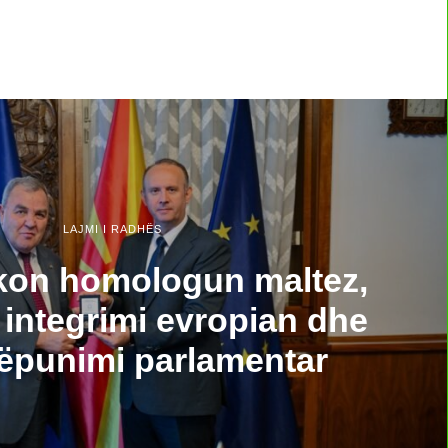
LAJMI I RADHËS
kon homologun maltez,
 integrimi evropian dhe
ëpunimi parlamentar