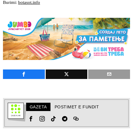
Burimi:
botasot.info
GAZETA
POSTIMET E FUNDIT