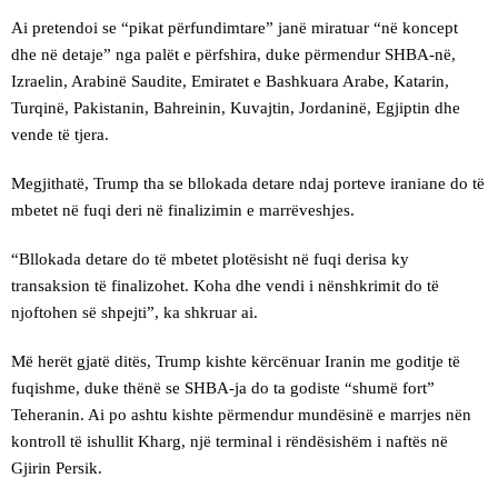
Ai pretendoi se “pikat përfundimtare” janë miratuar “në koncept
dhe në detaje” nga palët e përfshira, duke përmendur SHBA-në,
Izraelin, Arabinë Saudite, Emiratet e Bashkuara Arabe, Katarin,
Turqinë, Pakistanin, Bahreinin, Kuvajtin, Jordaninë, Egjiptin dhe
vende të tjera.
Megjithatë, Trump tha se bllokada detare ndaj porteve iraniane do të
mbetet në fuqi deri në finalizimin e marrëveshjes.
“Bllokada detare do të mbetet plotësisht në fuqi derisa ky
transaksion të finalizohet. Koha dhe vendi i nënshkrimit do të
njoftohen së shpejti”, ka shkruar ai.
Më herët gjatë ditës, Trump kishte kërcënuar Iranin me goditje të
fuqishme, duke thënë se SHBA-ja do ta godiste “shumë fort”
Teheranin. Ai po ashtu kishte përmendur mundësinë e marrjes nën
kontroll të ishullit Kharg, një terminal i rëndësishëm i naftës në
Gjirin Persik.