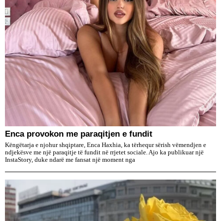
Enca provokon me paraqitjen e fundit
Këngëtarja e njohur shqiptare, Enca Haxhia, ka tërhequr sërish vëmendjen e
ndjekësve me një paraqitje të fundit në rrjetet sociale. Ajo ka publikuar një
InstaStory, duke ndarë me fansat një moment nga