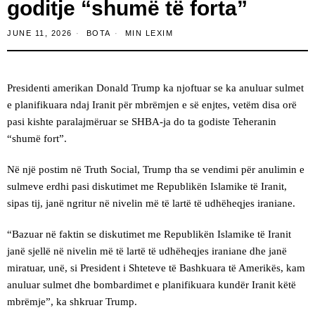
goditje “shumë të forta”
JUNE 11, 2026
BOTA
MIN LEXIM
Presidenti amerikan Donald Trump ka njoftuar se ka anuluar sulmet
e planifikuara ndaj Iranit për mbrëmjen e së enjtes, vetëm disa orë
pasi kishte paralajmëruar se SHBA-ja do ta godiste Teheranin
“shumë fort”.
Në një postim në Truth Social, Trump tha se vendimi për anulimin e
sulmeve erdhi pasi diskutimet me Republikën Islamike të Iranit,
sipas tij, janë ngritur në nivelin më të lartë të udhëheqjes iraniane.
“Bazuar në faktin se diskutimet me Republikën Islamike të Iranit
janë sjellë në nivelin më të lartë të udhëheqjes iraniane dhe janë
miratuar, unë, si President i Shteteve të Bashkuara të Amerikës, kam
anuluar sulmet dhe bombardimet e planifikuara kundër Iranit këtë
mbrëmje”, ka shkruar Trump.