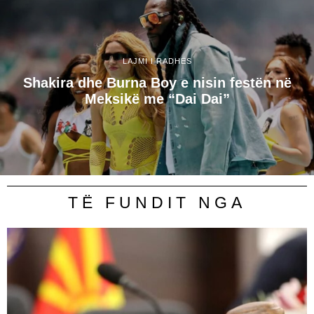
LAJMI I RADHËS
Shakira dhe Burna Boy e nisin festën në
Meksikë me “Dai Dai”
TË FUNDIT NGA