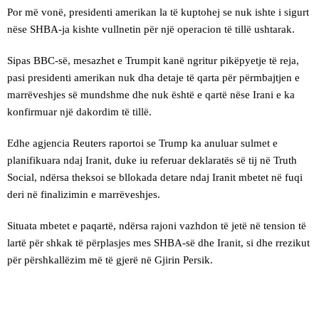
Por më vonë, presidenti amerikan la të kuptohej se nuk ishte i sigurt
nëse SHBA-ja kishte vullnetin për një operacion të tillë ushtarak.
Sipas BBC-së, mesazhet e Trumpit kanë ngritur pikëpyetje të reja,
pasi presidenti amerikan nuk dha detaje të qarta për përmbajtjen e
marrëveshjes së mundshme dhe nuk është e qartë nëse Irani e ka
konfirmuar një dakordim të tillë.
Edhe agjencia Reuters raportoi se Trump ka anuluar sulmet e
planifikuara ndaj Iranit, duke iu referuar deklaratës së tij në Truth
Social, ndërsa theksoi se bllokada detare ndaj Iranit mbetet në fuqi
deri në finalizimin e marrëveshjes.
Situata mbetet e paqartë, ndërsa rajoni vazhdon të jetë në tension të
lartë për shkak të përplasjes mes SHBA-së dhe Iranit, si dhe rrezikut
për përshkallëzim më të gjerë në Gjirin Persik.