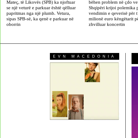
Mateç, të Likovës (SPB) ka njoftuar
bëhen problem në çdo ve
se një veturë e parkuar është qëlluar
Shqipëri krijoi polemika
papritmas nga një plumb. Vetura,
vendimin e qeverisë për t
sipas SPB-së, ka qenë e parkuar në
milionë euro këngëtarit pë
oborrin
zhvilluar koncertin
EVN MACEDONIA