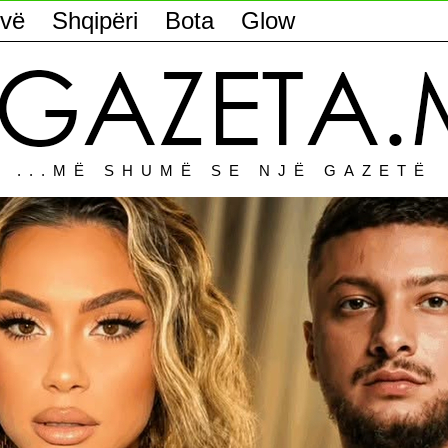
vë
Shqipëri
Bota
Glow
...MË SHUMË SE NJË GAZETË