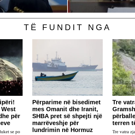
TË FUNDIT NGA
përi!
Përparime në bisedimet
Tre vatr
e West
mes Omanit dhe Iranit,
Gramsh,
dhe për
SHBA pret së shpejti një
përball
neve
marrëveshje për
terren t
lundrimin në Hormuz
duket se po
Tre vatra zja