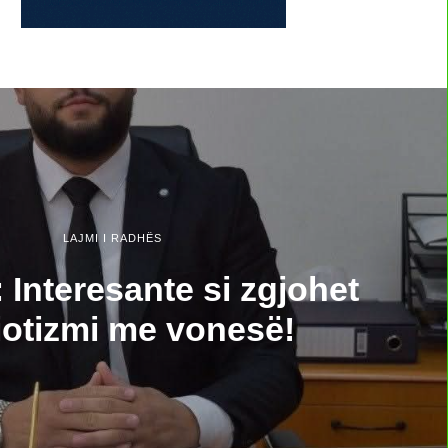
LAJMI I RADHËS
: Interesante si zgjohet
iotizmi me vonesë!