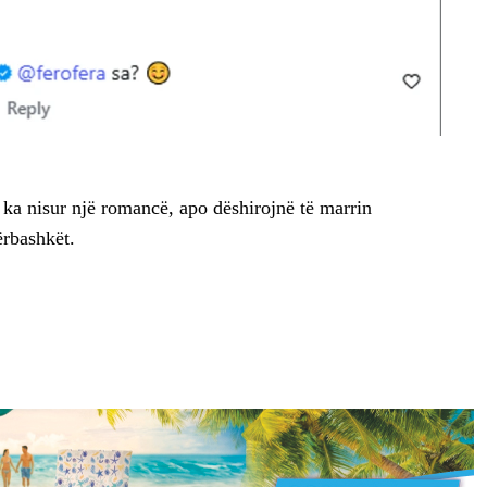
 ka nisur një romancë, apo dëshirojnë të marrin
ërbashkët.