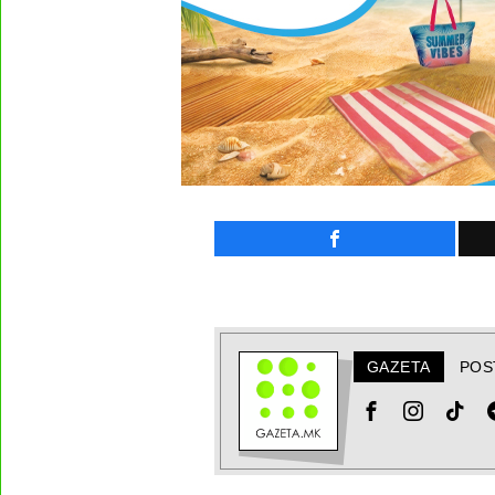
GAZETA
POS