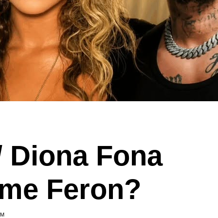
/ Diona Fona
e me Feron?
IM