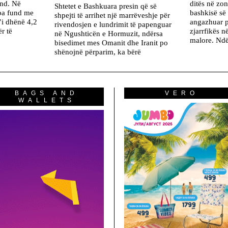
nd. Në
ditës në zo
Shtetet e Bashkuara presin që së
 pa fund me
bashkisë së
shpejti të arrihet një marrëveshje për
’i dhënë 4,2
angazhuar p
rivendosjen e lundrimit të papenguar
r të
zjarrfikës n
në Ngushticën e Hormuzit, ndërsa
malore. Ndë
bisedimet mes Omanit dhe Iranit po
shënojnë përparim, ka bërë
BAGS AND
VERO
WALLETS