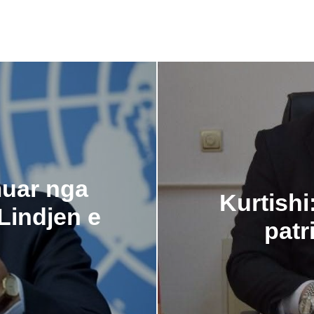
muar nga
Kurtishi
 Lindjen e
patr