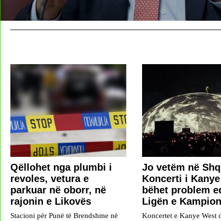
Qëllohet nga plumbi i
Jo vetëm në Shqi
revoles, vetura e
Koncerti i Kany
parkuar në oborr, në
bëhet problem e
rajonin e Likovës
Ligën e Kampio
Stacioni për Punë të Brendshme në
Koncertet e Kanye West 