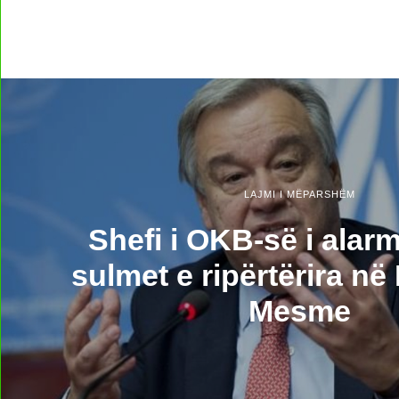
LAJMI I MËPARSHËM
Shefi i OKB-së i alar
sulmet e ripërtërira në
Mesme