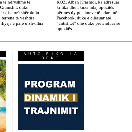
na të ndryshme të
KQZ, Alban Krasniqi, ka adresuar
 Gramshit, duke
kritika dhe akuza ndaj opozitës
ër disa orë shërbimin
përmes dy postimeve të ndara në
ë terrene të vështira
Facebook, duke e cilësuar atë
rhyrja e parë u zhvillua
“antishtet” dhe duke pretenduar se
opozitës
AUTO SHKOLLA
BEKO