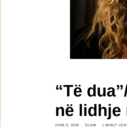
“Të dua”
në lidhj
JUNE 9, 2026
GLOW
1 MINUT LEX