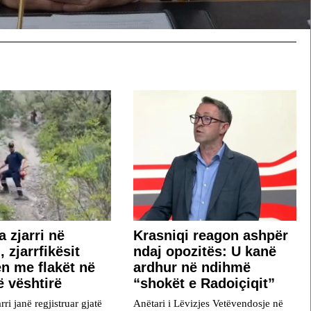
a zjarri në
​Krasniqi reagon ashpër
 zjarrfikësit
ndaj opozitës: U kanë
en me flakët në
ardhur në ndihmë
ë vështirë
“shokët e Radoiçiqit”
rri janë regjistruar gjatë
Anëtari i Lëvizjes Vetëvendosje në