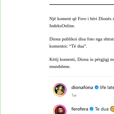
Një koment që Fero i bëri Dionës n
IndeksOnline.
Diona publikoi disa foto nga shtrat
komentoi: “Të dua”.
Këtij komenti, Diona iu përgjigj me
mundshme.