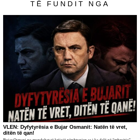
TË FUNDIT NGA
VLEN: Dyfytyrësia e Bujar Osmanit: Natën të vret,
ditën të qan!
Bujar Osmani po mundohet të krijojë përshtypjen se i ka dalë në “mbrojtje”