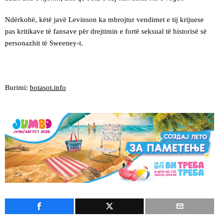
Ndërkohë, këtë javë Levinson ka mbrojtur vendimet e tij krijuese
pas kritikave të fansave për drejtimin e fortë seksual të historisë së
personazhit të Sweeney-t.
Burimi:
botasot.info