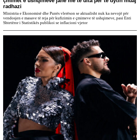
çmimet e ushqimeve janë më të ulta për të dytin muaj
radhazi
Ministria e Ekonomisë dhe Punës vlerëson se aktualisht nuk ka nevojë për
vendosjen e masave të reja për kufizimin e çmimeve të ushqimeve, pasi Enti
Shtetëror i Statistikës publikoi se inflacioni vjetor