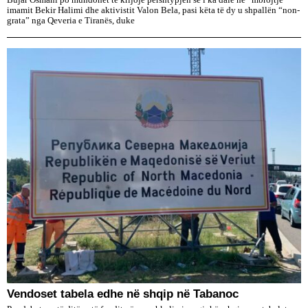
imamit Bekir Halimi dhe aktivistit Valon Bela, pasi këta të dy u shpallën “non-
grata” nga Qeveria e Tiranës, duke
Vendoset tabela edhe në shqip në Tabanoc