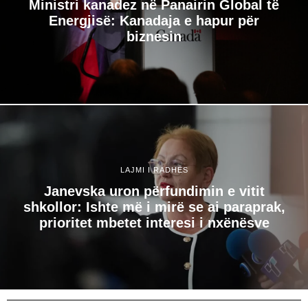
Ministri kanadez në Panairin Global të
Energjisë: Kanadaja e hapur për
biznesin
LAJMI I RADHËS
Janevska uron përfundimin e vitit
shkollor: Ishte më i mirë se ai paraprak,
prioritet mbetet interesi i nxënësve