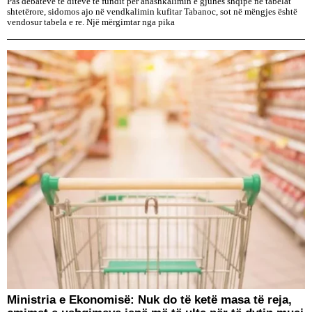
Pas debateve të ditëve të fundit për anashkalimin e gjuhës shqipe ne tabelat
shtetërore, sidomos ajo në vendkalimin kufitar Tabanoc, sot në mëngjes është
vendosur tabela e re. Një mërgimtar nga pika
Ministria e Ekonomisë: Nuk do të ketë masa të reja,