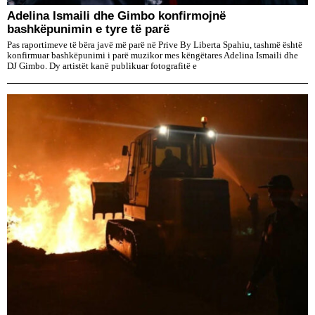
Adelina Ismaili dhe Gimbo konfirmojnë
bashkëpunimin e tyre të parë
Pas raportimeve të bëra javë më parë në Prive By Liberta Spahiu, tashmë është
konfirmuar bashkëpunimi i parë muzikor mes këngëtares Adelina Ismaili dhe
DJ Gimbo. Dy artistët kanë publikuar fotografitë e