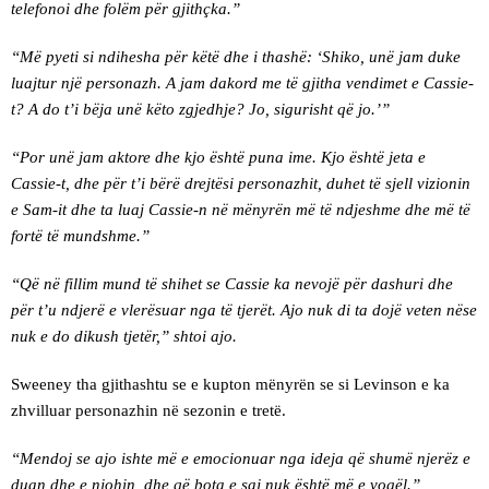
telefonoi dhe folëm për gjithçka.”
“Më pyeti si ndihesha për këtë dhe i thashë: ‘Shiko, unë jam duke
luajtur një personazh. A jam dakord me të gjitha vendimet e Cassie-
t? A do t’i bëja unë këto zgjedhje? Jo, sigurisht që jo.’”
“Por unë jam aktore dhe kjo është puna ime. Kjo është jeta e
Cassie-t, dhe për t’i bërë drejtësi personazhit, duhet të sjell vizionin
e Sam-it dhe ta luaj Cassie-n në mënyrën më të ndjeshme dhe më të
fortë të mundshme.”
“Që në fillim mund të shihet se Cassie ka nevojë për dashuri dhe
për t’u ndjerë e vlerësuar nga të tjerët. Ajo nuk di ta dojë veten nëse
nuk e do dikush tjetër,” shtoi ajo.
Sweeney tha gjithashtu se e kupton mënyrën se si Levinson e ka
zhvilluar personazhin në sezonin e tretë.
“Mendoj se ajo ishte më e emocionuar nga ideja që shumë njerëz e
duan dhe e njohin, dhe që bota e saj nuk është më e vogël.”