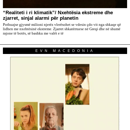
“Realiteti i ri klimatik”/ Nxehtësia ekstreme dhe
zjarret, sinjal alarmi për planetin
Pothuajse gjysmë milioni njerëz vlerësohet se vdesin çdo vit nga shkaqe që
lidhen me nxehtësinë ekstreme. Zjarret shkatërruese në Greqi dhe në shumë
rajone të botës, së bashku me valët e të
EVN MACEDONIA