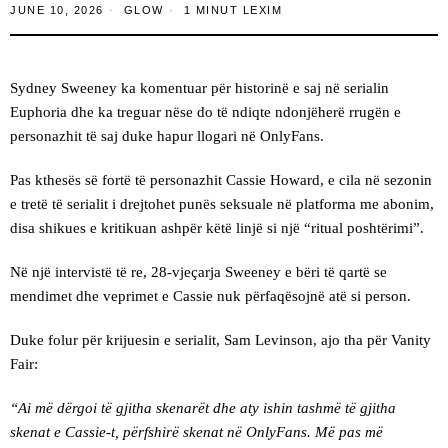
JUNE 10, 2026
GLOW
1 MINUT LEXIM
Sydney Sweeney ka komentuar për historinë e saj në serialin
Euphoria dhe ka treguar nëse do të ndiqte ndonjëherë rrugën e
personazhit të saj duke hapur llogari në OnlyFans.
Pas kthesës së fortë të personazhit Cassie Howard, e cila në sezonin
e tretë të serialit i drejtohet punës seksuale në platforma me abonim,
disa shikues e kritikuan ashpër këtë linjë si një “ritual poshtërimi”.
Në një intervistë të re, 28-vjeçarja Sweeney e bëri të qartë se
mendimet dhe veprimet e Cassie nuk përfaqësojnë atë si person.
Duke folur për krijuesin e serialit, Sam Levinson, ajo tha për Vanity
Fair:
“Ai më dërgoi të gjitha skenarët dhe aty ishin tashmë të gjitha
skenat e Cassie-t, përfshirë skenat në OnlyFans. Më pas më