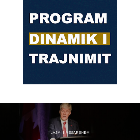
LAJMI I MËPARSHËM