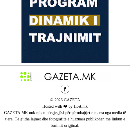
© 2026 GAZETA
Hosted with ❤️ by Host.mk
GAZETA.MK nuk mban përgjegjësi për përmbajtjet e marra nga media të
tjera. Të gjitha lajmet dhe fotografitë e huazuara publikohen me linkun e
burimit origjinal.