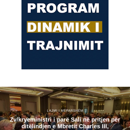
LAJMI I MËPARSHËM
Zv/kryeministri i parë Sali në pritjen për
ditëlindjen e Mbretit Charles III,