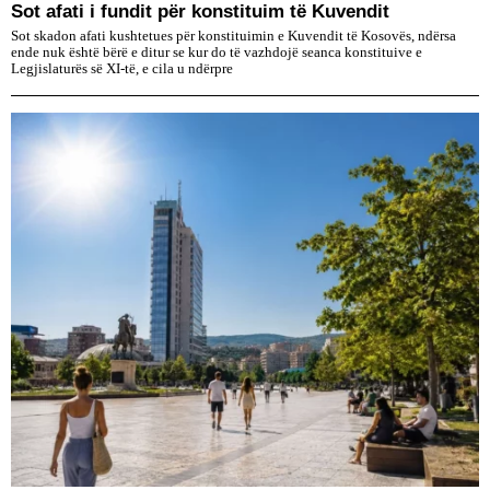
​Sot afati i fundit për konstituim të Kuvendit
Sot skadon afati kushtetues për konstituimin e Kuvendit të Kosovës, ndërsa
ende nuk është bërë e ditur se kur do të vazhdojë seanca konstituive e
Legjislaturës së XI-të, e cila u ndërpre