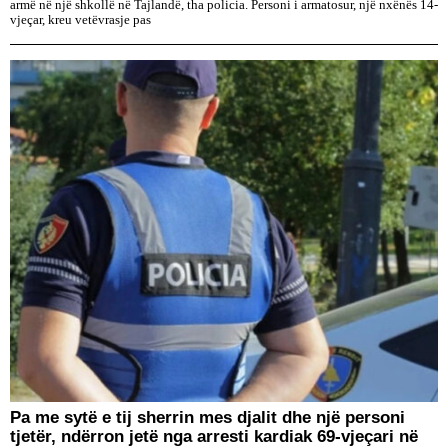
armë në një shkollë në Tajlandë, tha policia. Personi i armatosur, një nxënës 14-
vjeçar, kreu vetëvrasje pas
Pa me sytë e tij sherrin mes djalit dhe një personi
tjetër, ndërron jetë nga arresti kardiak 69-vjeçari në