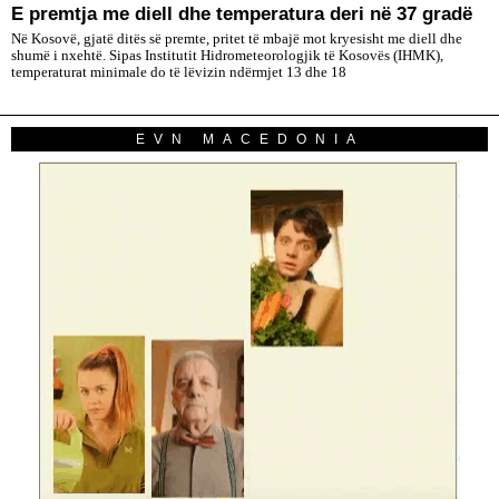
E premtja me diell dhe temperatura deri në 37 gradë
Në Kosovë, gjatë ditës së premte, pritet të mbajë mot kryesisht me diell dhe
shumë i nxehtë. Sipas Institutit Hidrometeorologjik të Kosovës (IHMK),
temperaturat minimale do të lëvizin ndërmjet 13 dhe 18
EVN MACEDONIA