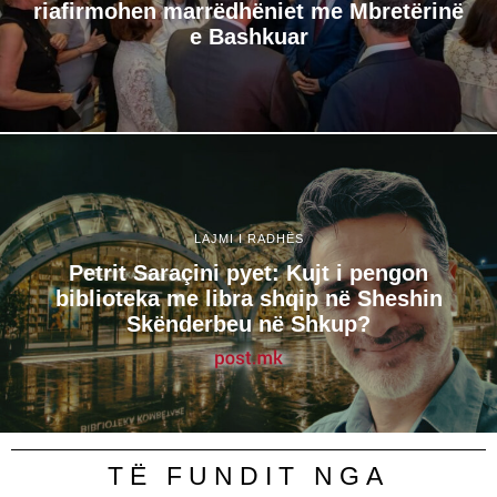
riafirmohen marrëdhëniet me Mbretërinë
e Bashkuar
LAJMI I RADHËS
Petrit Saraçini pyet: Kujt i pengon
biblioteka me libra shqip në Sheshin
Skënderbeu në Shkup?
TË FUNDIT NGA