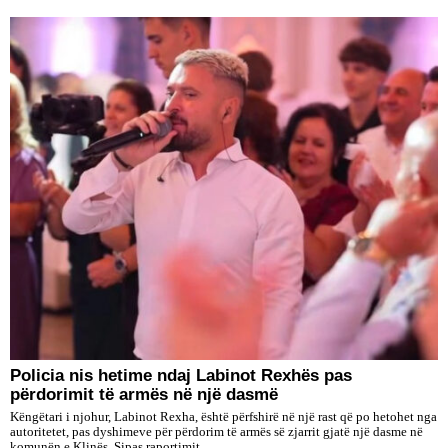
Policia nis hetime ndaj Labinot Rexhës pas
përdorimit të armës në një dasmë
Këngëtari i njohur, Labinot Rexha, është përfshirë në një rast që po hetohet nga
autoritetet, pas dyshimeve për përdorim të armës së zjarrit gjatë një dasme në
komunën e Klinës. Sipas raportimit