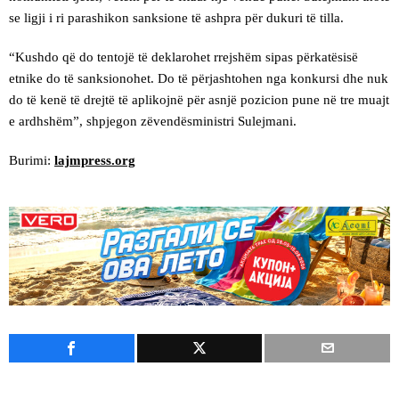
se ligji i ri parashikon sanksione të ashpra për dukuri të tilla.
“Kushdo që do tentojë të deklarohet rrejshëm sipas përkatësisë
etnike do të sanksionohet. Do të përjashtohen nga konkursi dhe nuk
do të kenë të drejtë të aplikojnë për asnjë pozicion pune në tre muajt
e ardhshëm”, shpjegon zëvendësministri Sulejmani.
Burimi:
lajmpress.org