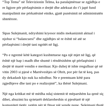
“Top Tema” në Televizionin Telma, ka paralajmëruar se zgjidhja e
re ligjore për përfaqësimin e drejtë dhe adekuat do t’i japë fund
manipulimit me përkatësinë etnike, gjatë punësimit në administratën
shtetërore.
Sipas Sulejmanit, ndryshimi kryesor midis mekanizmit aktual i
njohur si “balancuesi” dhe zgjidhjes së re është në atë se
përfaqësimi i drejtë tani ngritët në ligj.
“Po e ngremë këtë kategori kushtetuese nga një mjet në ligj, që
është një hap i madh dhe shumë i rëndësishëm që përfaqësimi i
drejtë të marrë vendin e merituar. Kjo duhej të ishte rregulluar që në
vitin 2003 si pjesë e Marrëveshjes së Ohrit, por për fat të keq, pas
dy dekadash kjo nuk ka ndodhur. Ne e premtuam këtë para
zgjedhjeve dhe tani po e realizojmë”, ka thënë Sulejmani.
Një nga kritikat më të mëdha ndaj sistemit të mëparshëm ka qenë siç
dihet, abuzimi ku qytetarët deklaroheshin si pjesëtarë të një
komuniteti tjetër, vetëm për të fituar një vende pune. Sulejmani thotë