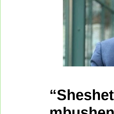
“Sheshet
mbushen”