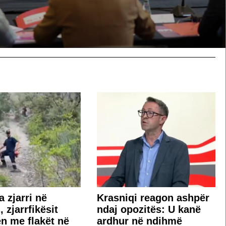
a zjarri në
​Krasniqi reagon ashpër
 zjarrfikësit
ndaj opozitës: U kanë
en me flakët në
ardhur në ndihmë