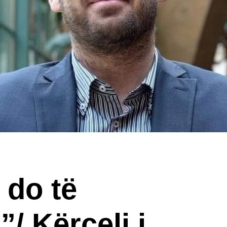
 do të
/ Kërçeli i