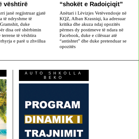
ë vështirë
“shokët e Radoiçiqit”
rri janë regjistruar gjatë
Anëtari i Lëvizjes Vetëvendosje në
na të ndryshme të
KQZ, Alban Krasniqi, ka adresuar
 Gramshit, duke
kritika dhe akuza ndaj opozitës
ër disa orë shërbimin
përmes dy postimeve të ndara në
ë terrene të vështira
Facebook, duke e cilësuar atë
rhyrja e parë u zhvillua
“antishtet” dhe duke pretenduar se
opozitës
AUTO SHKOLLA
BEKO