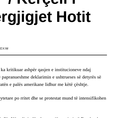
gjigjet Hotit
LEXIM
ka kritikuar ashpër qasjen e institucioneve ndaj
 të papranueshme deklarimin e ushtrueses së detyrës së
ratën e palës amerikane lidhur me këtë çështje.
tetare po rritet dhe se protestat mund të intensifikohen