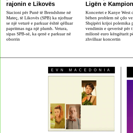
rajonin e Likovës
Ligën e Kampio
Stacioni për Punë të Brendshme në
Koncertet e Kanye West 
Mateç, të Likovës (SPB) ka njoftuar
bëhen problem në çdo ve
se një veturë e parkuar është qëlluar
Shqipëri krijoi polemika
papritmas nga një plumb. Vetura,
vendimin e qeverisë për t
sipas SPB-së, ka qenë e parkuar në
milionë euro këngëtarit pë
oborrin
zhvilluar koncertin
EVN MACEDONIA