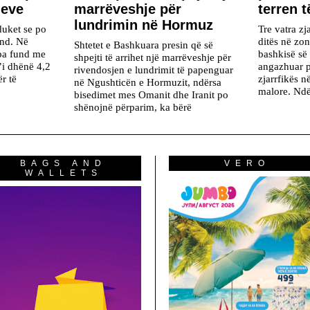
neve
marrëveshje për
terren t
lundrimin në Hormuz
duket se po
Tre vatra zja
nd. Në
ditës në zo
Shtetet e Bashkuara presin që së
 pa fund me
bashkisë së
shpejti të arrihet një marrëveshje për
’i dhënë 4,2
angazhuar p
rivendosjen e lundrimit të papenguar
r të
zjarrfikës n
në Ngushticën e Hormuzit, ndërsa
malore. Ndë
bisedimet mes Omanit dhe Iranit po
shënojnë përparim, ka bërë
BAGS AND
VERO
WALLETS