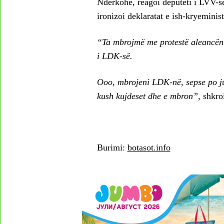
Ndërkohë, reagoi deputeti i LVV-së,
ironizoi deklaratat e ish-kryeministr
“Ta mbrojmë me protestë aleancën 
i LDK-së.
Ooo, mbrojeni LDK-në, sepse po j
kush kujdeset dhe e mbron”,
shkroi
Burimi:
botasot.info