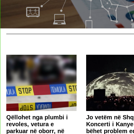
Qëllohet nga plumbi i
Jo vetëm në Shqi
revoles, vetura e
Koncerti i Kany
parkuar në oborr, në
bëhet problem e