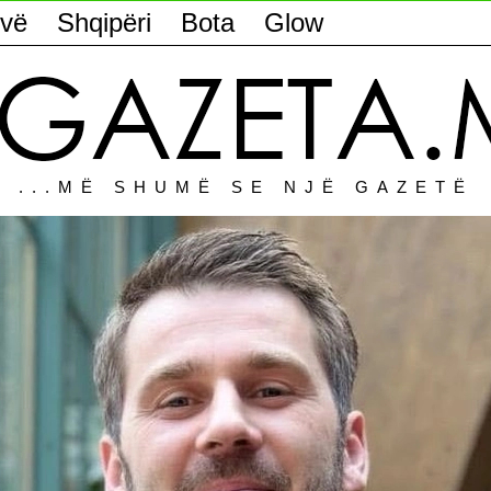
vë
Shqipëri
Bota
Glow
...MË SHUMË SE NJË GAZETË