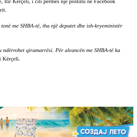
 Ilir Kërçeli, i cili përmes një postimi në Facebook
it.
tonë me SHBA-të, tha një deputet dhe ish-kryeministër
u ndërrohet qiramarrësi. Për aleancën me SHBA-të ka
 Kërçeli.