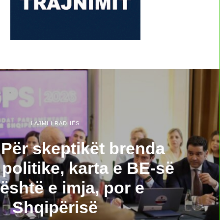
LAJMI I RADHËS
Për skeptikët brenda
 politike, karta e BE-së
është e imja, por e
Shqipërisë