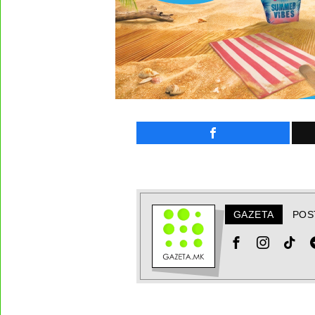
GAZETA
POS