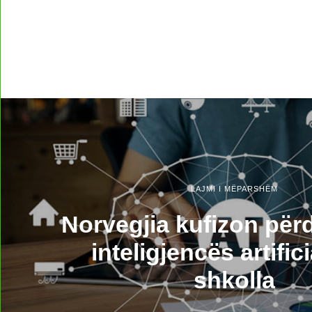
LAJMI I MËPARSHËM
Norvegjia kufizon për
inteligjencës artific
shkolla