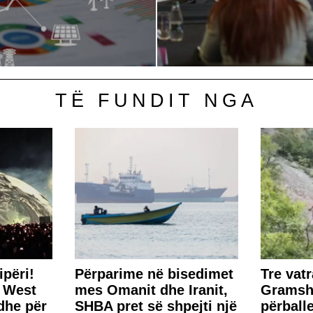
TË FUNDIT NGA
përi!
Përparime në bisedimet
Tre vatr
e West
mes Omanit dhe Iranit,
Gramsh,
dhe për
SHBA pret së shpejti një
përball