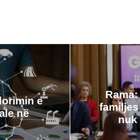
Rama: 
dorimin e
familjes
iale në
nuk 