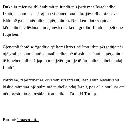
Duke iu referuar shkëmbimit të fundit të zjarrit mes Izraelit dhe
Iranit, ai shton se “të gjitha sistemet tona mbrojtëse dhe ofensive
ishin në gatishmëri dhe të përgatitura. Ne i kemi interceptuar
kërcënimet e lëshuara ndaj nesh dhe kemi goditur Iranin shpejt dhe
fuqishëm”.
Gjenerali thotë se “goditja që kemi kryer në Iran ishte përgatitje për
një goditje shumë më të madhe dhe më të ashpër. Jemi të përgatitur
të kthehemi dhe të japim një tjetër goditje të fortë dhe të thellë ndaj
Iranit”.
Ndryshe, raportohet se kryeministri izraelit, Benjamin Netanyahu
kishte miratuar një sulm më të thellë ndaj Iranit, por e ka anuluar atë
nën presionin e presidentit amerikan, Donald Trump.
Burimi:
botasot.info