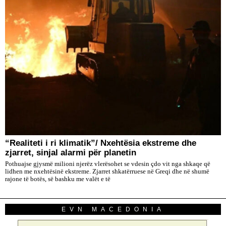
“Realiteti i ri klimatik”/ Nxehtësia ekstreme dhe
zjarret, sinjal alarmi për planetin
Pothuajse gjysmë milioni njerëz vlerësohet se vdesin çdo vit nga shkaqe që
lidhen me nxehtësinë ekstreme. Zjarret shkatërruese në Greqi dhe në shumë
rajone të botës, së bashku me valët e të
EVN MACEDONIA