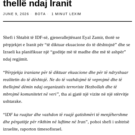
thellë ndaj Iranit
JUNE 9, 2026
BOTA
1 MINUT LEXIM
Shefi i Shtabit të IDF-së, gjenerallejtënant Eyal Zamir, thotë se
përpjekjet e Iranit për “të diktuar ekuacione do të dështojnë” dhe se
Izraeli ka planifikuar një “goditje më të madhe dhe më të ashpër”
ndaj regjimit.
“P
ërpjekja iraniane për të diktuar ekuacione dhe për të ndryshuar
realitetin do të dështojë. Ne do të vazhdojmë të veprojmë dhe të
thellojmë dëmin ndaj organizatës terroriste Hezbollah dhe të
mbrojmë komunitetet në veri”,
tha ai gjatë një vizite në një stërvitje
ushtarake.
“I
DF ka ruajtur dhe vazhdon të ruajë gatishmëri të menjëhershme
dhe përgatitje për rikthim në luftime në Ira
n”, pohoi shefi i ushtrisë
izraelite, raporton timesofisrael.