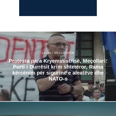
LAJMI I MËPARSHËM
Protesta para Kryeministrisë, Meçollari:
Porti i Durrësit krim shtetëror, Rama
kërcënim për sigurinë e aleatëve dhe
NATO-s