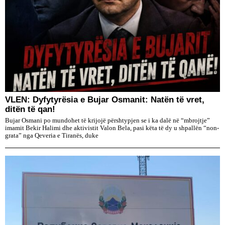
VLEN: Dyfytyrësia e Bujar Osmanit: Natën të vret,
ditën të qan!
Bujar Osmani po mundohet të krijojë përshtypjen se i ka dalë në “mbrojtje”
imamit Bekir Halimi dhe aktivistit Valon Bela, pasi këta të dy u shpallën “non-
grata” nga Qeveria e Tiranës, duke