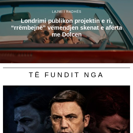
LAJMI I RADHËS
Londrimi publikon projektin e ri,
“rrëmbejnë” vëmendjen skenat e afërta
me Dolcen
TË FUNDIT NGA