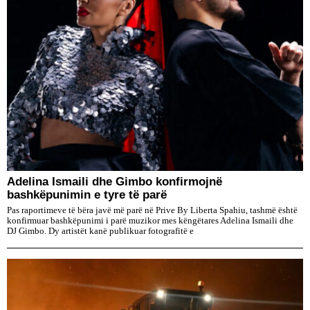
Adelina Ismaili dhe Gimbo konfirmojnë
bashkëpunimin e tyre të parë
Pas raportimeve të bëra javë më parë në Prive By Liberta Spahiu, tashmë është
konfirmuar bashkëpunimi i parë muzikor mes këngëtares Adelina Ismaili dhe
DJ Gimbo. Dy artistët kanë publikuar fotografitë e