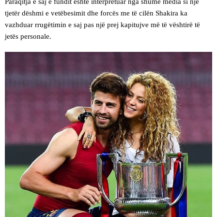
Paraqitja e saj e fundit është interpretuar nga shumë media si një
tjetër dëshmi e vetëbesimit dhe forcës me të cilën Shakira ka
vazhduar rrugëtimin e saj pas një prej kapitujve më të vështirë të
jetës personale.