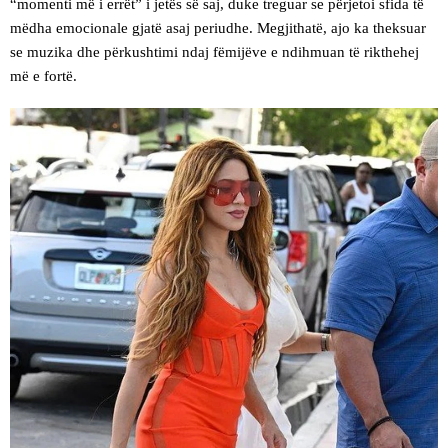
“momenti më i errët” i jetës së saj, duke treguar se përjetoi sfida të
mëdha emocionale gjatë asaj periudhe. Megjithatë, ajo ka theksuar
se muzika dhe përkushtimi ndaj fëmijëve e ndihmuan të rikthehej
më e fortë.