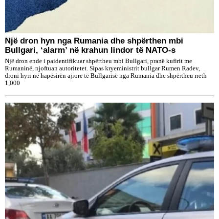
Një dron hyn nga Rumania dhe shpërthen mbi
Bullgari, ‘alarm’ në krahun lindor të NATO-s
Një dron ende i paidentifikuar shpërtheu mbi Bullgari, pranë kufirit me
Rumaninë, njoftuan autoritetet. Sipas kryeministrit bullgar Rumen Radev,
droni hyri në hapësirën ajrore të Bullgarisë nga Rumania dhe shpërtheu rreth
1,000