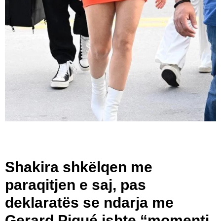
Shakira shkëlqen me
paraqitjen e saj, pas
deklaratës se ndarja me
Gerard Piqué ishte “momenti