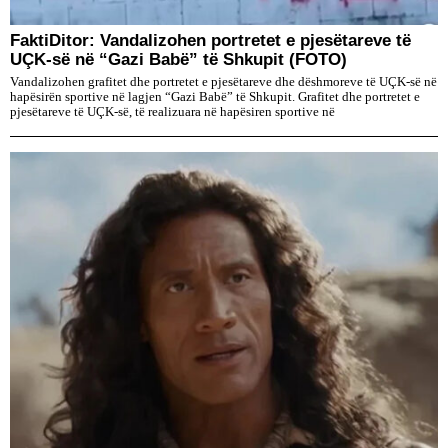
FaktiDitor: Vandalizohen portretet e pjesëtareve të
UÇK-së në “Gazi Babë” të Shkupit (FOTO)
Vandalizohen grafitet dhe portretet e pjesëtareve dhe dëshmoreve të UÇK-së në
hapësirën sportive në lagjen “Gazi Babë” të Shkupit. Grafitet dhe portretet e
pjesëtareve të UÇK-së, të realizuara në hapësiren sportive në