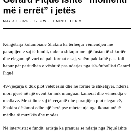
më i errët” i jetës
MAY 30, 2026
GLOW
1 MINUT LEXIM
Këngëtarja kolumbiane Shakira ka tërhequr vëmendjen me
paraqitjen e saj të fundit, duke u shfaqur me një fustan të shkurtër
dhe elegant që vuri në pah format e saj, vetëm pak kohë pasi foli
hapur për periudhën e vështirë pas ndarjes nga ish-futbollisti Gerard
Piqué.
49-vjeçarja u duk plot vetëbesim dhe në formë të shkëlqyer, ndërsa
mori pjesë në një event ku nuk munguan kamerat dhe vëmendja e
mediave. Me stilin e saj të veçantë dhe paraqitjen plot elegancë,
Shakira dëshmoi edhe një herë pse mbetet një nga ikonat më të
mëdha të muzikës dhe modës.
Në intervistat e fundit, artistja ka pranuar se ndarja nga Piqué ishte