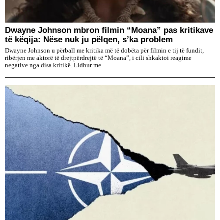
Dwayne Johnson mbron filmin “Moana” pas kritikave
të këqija: Nëse nuk ju pëlqen, s’ka problem
Dwayne Johnson u përball me kritika më të dobëta për filmin e tij të fundit,
ribërjen me aktorë të drejtpërdrejtë të “Moana”, i cili shkaktoi reagime
negative nga disa kritikë. Lidhur me