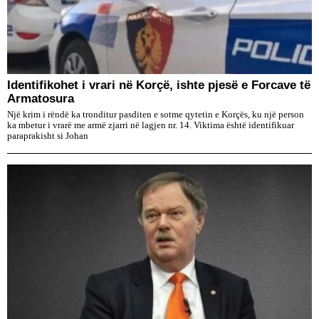
Identifikohet i vrari në Korçë, ishte pjesë e Forcave të
Armatosura
Një krim i rëndë ka tronditur pasditen e sotme qytetin e Korçës, ku një person
ka mbetur i vrarë me armë zjarri në lagjen nr. 14. Viktima është identifikuar
paraprakisht si Johan