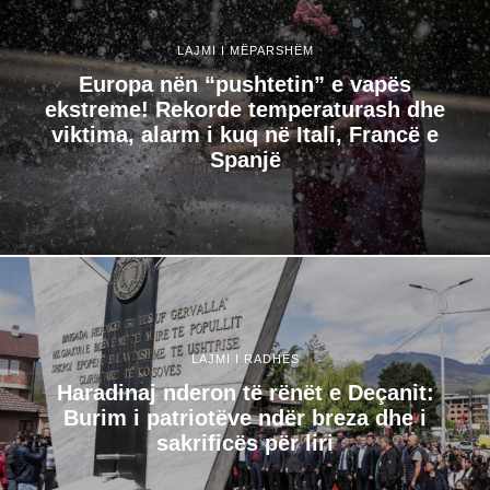
LAJMI I MËPARSHËM
Europa nën “pushtetin” e vapës
ekstreme! Rekorde temperaturash dhe
viktima, alarm i kuq në Itali, Francë e
Spanjë
LAJMI I RADHËS
Haradinaj nderon të rënët e Deçanit:
Burim i patriotëve ndër breza dhe i
sakrificës për liri