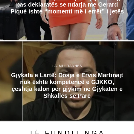
pas deklaratës se ndarja me Gerard
Piqué ishte “momenti më i errët” i jetës
LAJMI I RADHËS
Gjykata e Lartë: Dosja e Ervis Martinajt
nuk është kompetencë e GJKKO,
çështja kalon për gjykim në Gjykatën e
Shkallës së Parë
TË FUNDIT NGA