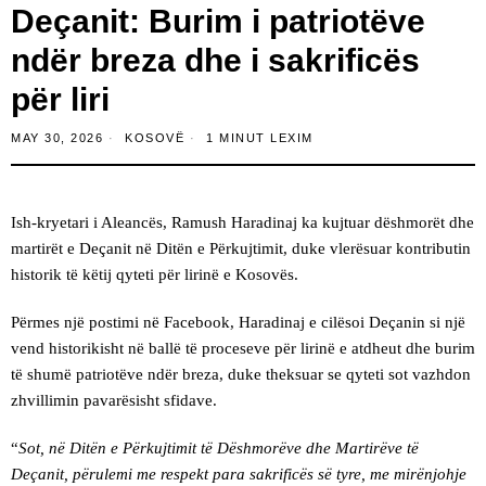
Deçanit: Burim i patriotëve
ndër breza dhe i sakrificës
për liri
MAY 30, 2026
KOSOVË
1 MINUT LEXIM
Ish-kryetari i Aleancës, Ramush Haradinaj ka kujtuar dëshmorët dhe
martirët e Deçanit në Ditën e Përkujtimit, duke vlerësuar kontributin
historik të këtij qyteti për lirinë e Kosovës.
Përmes një postimi në Facebook, Haradinaj e cilësoi Deçanin si një
vend historikisht në ballë të proceseve për lirinë e atdheut dhe burim
të shumë patriotëve ndër breza, duke theksuar se qyteti sot vazhdon
zhvillimin pavarësisht sfidave.
“
Sot, në Ditën e Përkujtimit të Dëshmorëve dhe Martirëve të
Deçanit, përulemi me respekt para sakrificës së tyre, me mirënjohje