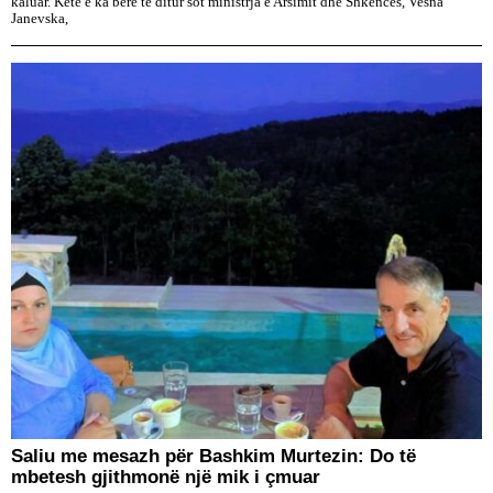
kaluar. Këtë e ka bërë të ditur sot ministrja e Arsimit dhe Shkencës, Vesna
Janevska,
Saliu me mesazh për Bashkim Murtezin: Do të
mbetesh gjithmonë një mik i çmuar