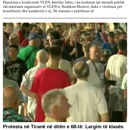
Deputetja e koalicionit VLEN, Imerlije Saliu, i ka kushtuar një mesazh publik
ish-sekretarit organizativ të VLEN-it, Bashkim Murtezi, duke e vlerësuar për
kontributin dhe karakterin e tij. Në statusin e publikuar në
Protesta në Tiranë në ditën e 68-të: Largim të klasës