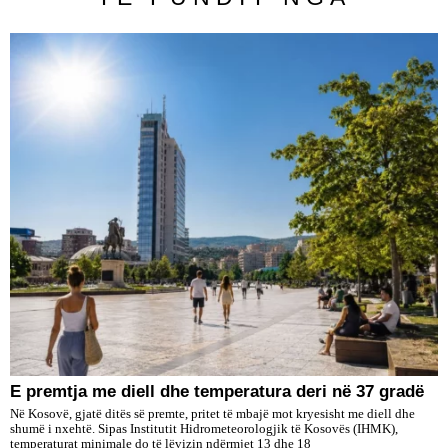
E premtja me diell dhe temperatura deri në 37 gradë
Në Kosovë, gjatë ditës së premte, pritet të mbajë mot kryesisht me diell dhe
shumë i nxehtë. Sipas Institutit Hidrometeorologjik të Kosovës (IHMK),
temperaturat minimale do të lëvizin ndërmjet 13 dhe 18