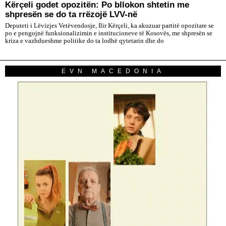
Kërçeli godet opozitën: Po bllokon shtetin me
shpresën se do ta rrëzojë LVV-në
Deputeti i Lëvizjes Vetëvendosje, Ilir Kërçeli, ka akuzuar partitë opozitare se
po e pengojnë funksionalizimin e institucioneve të Kosovës, me shpresën se
kriza e vazhdueshme politike do ta lodhë qytetarin dhe do
EVN MACEDONIA