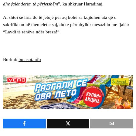
dhe falënderim të përjetshëm
”, ka shkruar Haradinaj.
Ai shtoi se liria do të jetojë për aq kohë sa kujtohen ata që u
sakrifikuan në themelet e saj, duke përmbyllur mesazhin me fjalët:
“Lavdi të rënëve ndër breza!”.
Burimi:
botasot.info