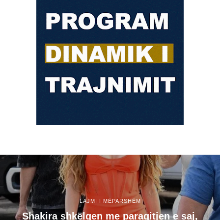
LAJMI I MËPARSHËM
Shakira shkëlqen me paraqitjen e saj,