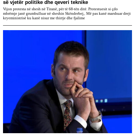
së vjetër politike dhe qeveri teknike
Vijon protesta në shesh në Tiranë, për të 68-tën ditë. Protestuesit si çdo
mbrëmje janë grumbulluar në sheshin Skënderbej,. Më pas kanë marshuar drejt
kryeministrisë ku kanë nisur me thirrje dhe fjalime