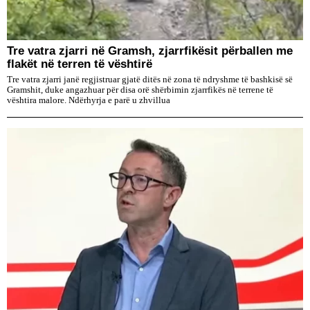
Tre vatra zjarri në Gramsh, zjarrfikësit përballen me
flakët në terren të vështirë
Tre vatra zjarri janë regjistruar gjatë ditës në zona të ndryshme të bashkisë së
Gramshit, duke angazhuar për disa orë shërbimin zjarrfikës në terrene të
vështira malore. Ndërhyrja e parë u zhvillua