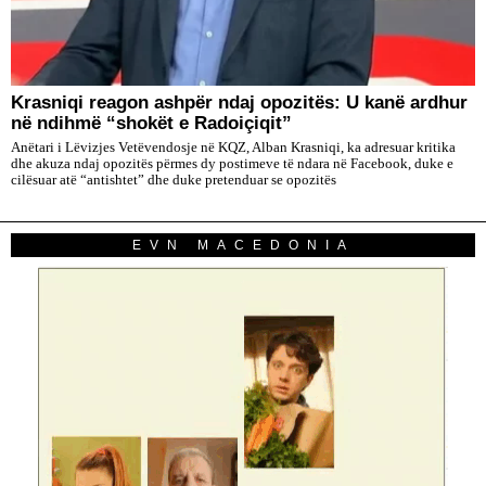
​Krasniqi reagon ashpër ndaj opozitës: U kanë ardhur
në ndihmë “shokët e Radoiçiqit”
Anëtari i Lëvizjes Vetëvendosje në KQZ, Alban Krasniqi, ka adresuar kritika
dhe akuza ndaj opozitës përmes dy postimeve të ndara në Facebook, duke e
cilësuar atë “antishtet” dhe duke pretenduar se opozitës
EVN MACEDONIA