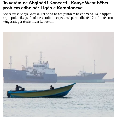
Jo vetëm në Shqipëri! Koncerti i Kanye West bëhet
problem edhe për Ligën e Kampioneve
Koncertet e Kanye West duket se po bëhen problem në çdo vend. Në Shqipëri
krijoi polemika pa fund me vendimin e qeverisë për t’i dhënë 4,2 milionë euro
këngëtarit për të zhvilluar koncertin