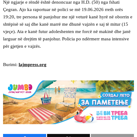
​Një ngjarje e rëndë është denoncuar nga H.D. (50) nga fshati
Çegran. Ajo ka raportuar në polici se më 19.06.2026 rreth orës
19:20, tre persona të panjohur me një veturë kanë hyrë në oborrin e
shtëpisë së saj dhe kanë marrë me dhunë vajzën e saj të mitur (15
vjeçe). Ata e kanë futur adoleshenten me forcë në makinë dhe janë
larguar në drejtim të panjohur. Policia po ndërmerr masa intensive
për gjetjen e vajzës.
Burimi:
lajmpress.org