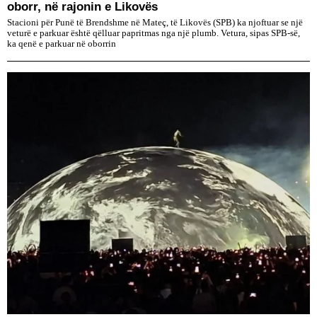
oborr, në rajonin e Likovës
Stacioni për Punë të Brendshme në Mateç, të Likovës (SPB) ka njoftuar se një
veturë e parkuar është qëlluar papritmas nga një plumb. Vetura, sipas SPB-së,
ka qenë e parkuar në oborrin