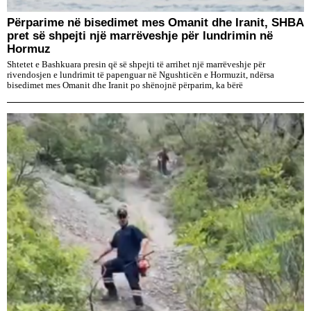
Përparime në bisedimet mes Omanit dhe Iranit, SHBA
pret së shpejti një marrëveshje për lundrimin në
Hormuz
Shtetet e Bashkuara presin që së shpejti të arrihet një marrëveshje për
rivendosjen e lundrimit të papenguar në Ngushticën e Hormuzit, ndërsa
bisedimet mes Omanit dhe Iranit po shënojnë përparim, ka bërë