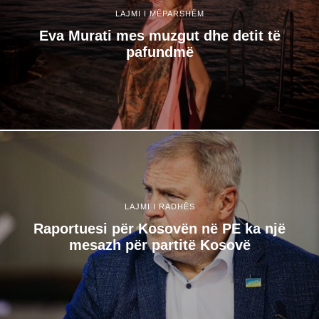
LAJMI I MËPARSHËM
Eva Murati mes muzgut dhe detit të
pafundmë
LAJMI I RADHËS
​Raportuesi për Kosovën në PE ka një
mesazh për partitë Kosovë