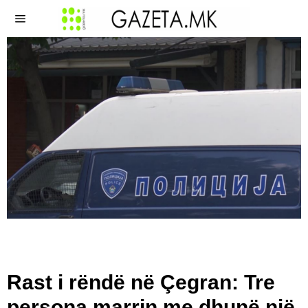
Rast i rëndë në Çegran: Tre
persona marrin me dhunë një