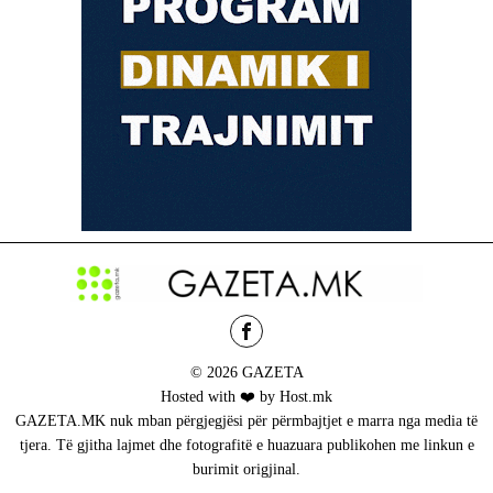
© 2026 GAZETA
Hosted with ❤️ by Host.mk
GAZETA.MK nuk mban përgjegjësi për përmbajtjet e marra nga media të
tjera. Të gjitha lajmet dhe fotografitë e huazuara publikohen me linkun e
burimit origjinal.