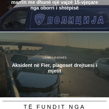
marrin me dhunë një vajzë 15-vjeçare
nga oborri i shtëpisë
LAJMI I RADHËS
Aksident në Fier, plagoset drejtuesi i
mjetit
TË FUNDIT NGA