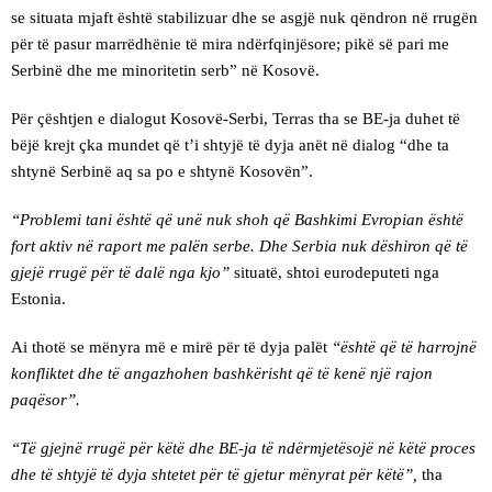
se situata mjaft është stabilizuar dhe se asgjë nuk qëndron në rrugën
për të pasur marrëdhënie të mira ndërfqinjësore; pikë së pari me
Serbinë dhe me minoritetin serb” në Kosovë.
Për çështjen e dialogut Kosovë-Serbi, Terras tha se BE-ja duhet të
bëjë krejt çka mundet që t’i shtyjë të dyja anët në dialog “dhe ta
shtynë Serbinë aq sa po e shtynë Kosovën”.
“Problemi tani është që unë nuk shoh që Bashkimi Evropian është
fort aktiv në raport me palën serbe. Dhe Serbia nuk dëshiron që të
gjejë rrugë për të dalë nga kjo”
situatë, shtoi eurodeputeti nga
Estonia.
Ai thotë se mënyra më e mirë për të dyja palët
“është që të harrojnë
konfliktet dhe të angazhohen bashkërisht që të kenë një rajon
paqësor”.
“Të gjejnë rrugë për këtë dhe BE-ja të ndërmjetësojë në këtë proces
dhe të shtyjë të dyja shtetet për të gjetur mënyrat për këtë”,
tha