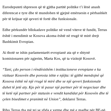
Eurodeputeti shpreson që të gjitha partitë politike t’i lënë anash
diferencat e tyre dhe të mundohen të gjejnë emëruesin e përbashkët
për të krijuar një qeveri të fortë dhe funksionale.
Edhe përkundër bllokadave politike në vend viteve të fundit, Terras
është i mendimit se Kosova akoma është në rrugë të mirë drejt
Bashkimit Evropian.
Ai thotë se ishin parlamentarët evropianë ata që e shtynë
komisionaren për zgjerim, Marta Kos, që ta vizitojë Kosovë.
“Tani, çdo person i rëndësishëm i institucioneve evropiane e ka
vizituar Kosovën dhe porosia ishte e njëjta: të gjithë mendojnë që
Kosova është në një rrugë të mirë dhe se një qeveri funksionale
duhet të jetë aty. Kjo për të pasur një partner për të negociuar dhe
të ketë një partner për statusin e vendit kandidat për Kosovën dhe të
çelen bisedimet e pranimit në Union”,
deklaroi Terras.
Riho Terras tha më tej se sfida e vetme dhe më e madhe për BE-në,