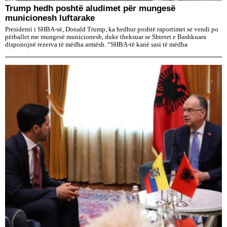
Trump hedh poshtë aludimet për mungesë
municionesh luftarake
Presidenti i SHBA-së, Donald Trump, ka hedhur poshtë raportimet se vendi po
përballet me mungesë municionesh, duke theksuar se Shtetet e Bashkuara
disponojnë rezerva të mëdha armësh. “SHBA-të kanë sasi të mëdha