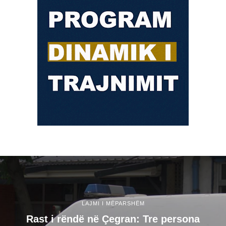
LAJMI I MËPARSHËM
Rast i rëndë në Çegran: Tre persona