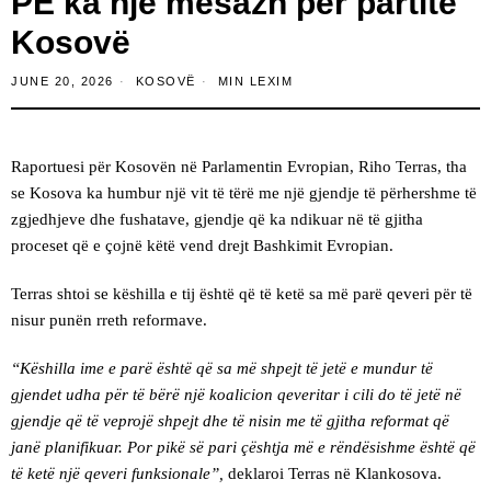
PE ka një mesazh për partitë
Kosovë
JUNE 20, 2026
KOSOVË
MIN LEXIM
Raportuesi për Kosovën në Parlamentin Evropian, Riho Terras, tha
se Kosova ka humbur një vit të tërë me një gjendje të përhershme të
zgjedhjeve dhe fushatave, gjendje që ka ndikuar në të gjitha
proceset që e çojnë këtë vend drejt Bashkimit Evropian.
Terras shtoi se këshilla e tij është që të ketë sa më parë qeveri për të
nisur punën rreth reformave.
“Këshilla ime e parë është që sa më shpejt të jetë e mundur të
gjendet udha për të bërë një koalicion qeveritar i cili do të jetë në
gjendje që të veprojë shpejt dhe të nisin me të gjitha reformat që
janë planifikuar. Por pikë së pari çështja më e rëndësishme është që
të ketë një qeveri funksionale”,
deklaroi Terras në Klankosova.