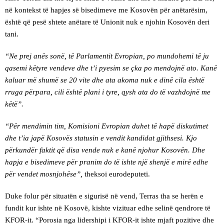
në kontekst të hapjes së bisedimeve me Kosovën për anëtarësim,
është që pesë shtete anëtare të Unionit nuk e njohin Kosovën deri
tani.
“Ne prej anës sonë, të Parlamentit Evropian, po mundohemi të ju
qasemi këtyre vendeve dhe t’i pyesim se çka po mendojnë ato. Kanë
kaluar më shumë se 20 vite dhe ata akoma nuk e dinë cila është
rruga përpara, cili është plani i tyre, qysh ata do të vazhdojnë me
këtë”.
“Për mendimin tim, Komisioni Evropian duhet të hapë diskutimet
dhe t’ia japë Kosovës statusin e vendit kandidat gjithsesi. Kjo
përkundër faktit që disa vende nuk e kanë njohur Kosovën. Dhe
hapja e bisedimeve për pranim do të ishte një shenjë e mirë edhe
për vendet mosnjohëse”,
theksoi eurodeputeti.
Duke folur për situatën e sigurisë në vend, Terras tha se herën e
fundit kur ishte në Kosovë, kishte vizituar edhe selinë qendrore të
KFOR-it. “Porosia nga lidershipi i KFOR-it ishte mjaft pozitive dhe