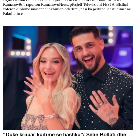
Agim Bislimi është emëruar drejtor i ri i Institucionit Nacional “Muzeu i
Kumanovës”, raporton KumanovoNews, përcjell Televizioni FESTA. Bislimi
zotëron diplomë master në inxhinieri ndërtimi, pasi ka përfunduar studimet në
Fakultetin e
“Duke krijuar kujtime së bashku”/ Selin Bollati dhe