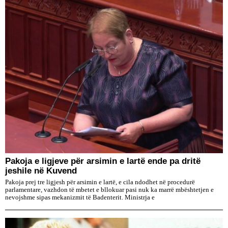
Pakoja e ligjeve për arsimin e lartë ende pa dritë
jeshile në Kuvend
Pakoja prej tre ligjesh për arsimin e lartë, e cila ndodhet në procedurë
parlamentare, vazhdon të mbetet e bllokuar pasi nuk ka marrë mbështetjen e
nevojshme sipas mekanizmit të Badenterit. Ministrja e