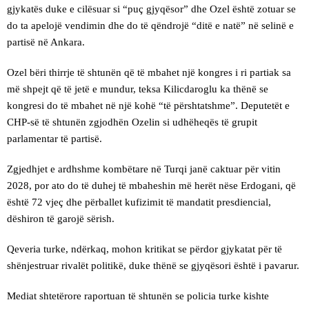
gjykatës duke e cilësuar si “puç gjyqësor” dhe Ozel është zotuar se
do ta apelojë vendimin dhe do të qëndrojë “ditë e natë” në selinë e
partisë në Ankara.
Ozel bëri thirrje të shtunën që të mbahet një kongres i ri partiak sa
më shpejt që të jetë e mundur, teksa Kilicdaroglu ka thënë se
kongresi do të mbahet në një kohë “të përshtatshme”. Deputetët e
CHP-së të shtunën zgjodhën Ozelin si udhëheqës të grupit
parlamentar të partisë.
Zgjedhjet e ardhshme kombëtare në Turqi janë caktuar për vitin
2028, por ato do të duhej të mbaheshin më herët nëse Erdogani, që
është 72 vjeç dhe përballet kufizimit të mandatit presdiencial,
dëshiron të garojë sërish.
Qeveria turke, ndërkaq, mohon kritikat se përdor gjykatat për të
shënjestruar rivalët politikë, duke thënë se gjyqësori është i pavarur.
Mediat shtetërore raportuan të shtunën se policia turke kishte