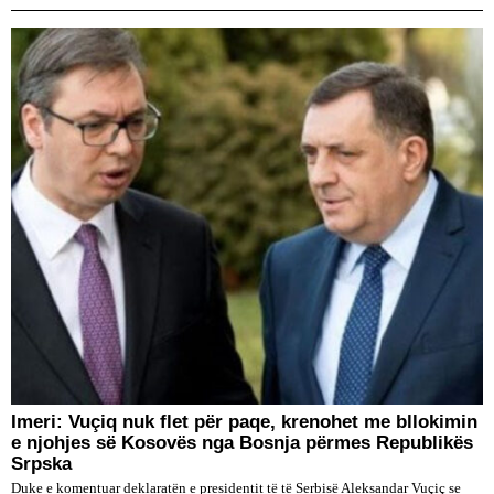
​Imeri: Vuçiq nuk flet për paqe, krenohet me bllokimin
e njohjes së Kosovës nga Bosnja përmes Republikës
Srpska
Duke e komentuar deklaratën e presidentit të të Serbisë Aleksandar Vuçiç se