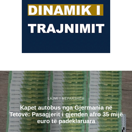
LAJMI I MËPARSHËM
Kapet autobus nga Gjermania në
Tetovë: Pasagjerit i gjenden afro 35 mijë
euro të padeklaruara