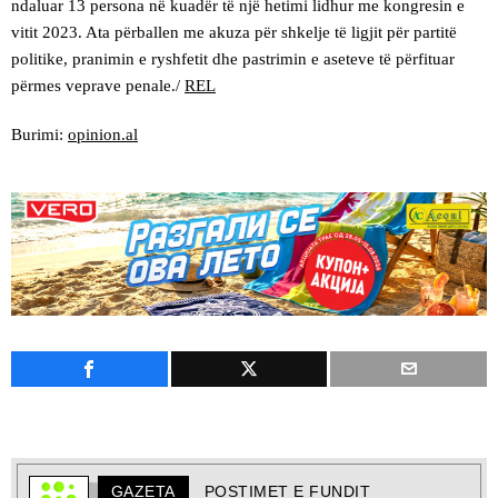
ndaluar 13 persona në kuadër të një hetimi lidhur me kongresin e
vitit 2023. Ata përballen me akuza për shkelje të ligjit për partitë
politike, pranimin e ryshfetit dhe pastrimin e aseteve të përfituar
përmes veprave penale./
REL
Burimi:
opinion.al
GAZETA
POSTIMET E FUNDIT