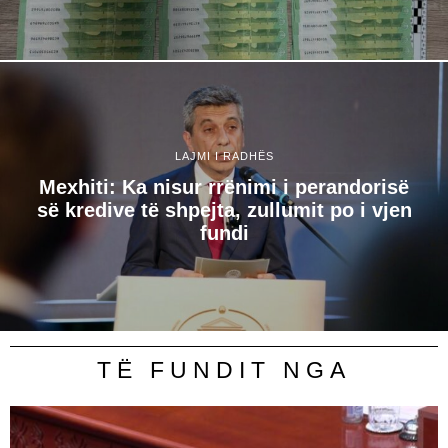
LAJMI I RADHËS
Mexhiti: Ka nisur rrënimi i perandorisë
së kredive të shpejta, zullumit po i vjen
fundi
TË FUNDIT NGA