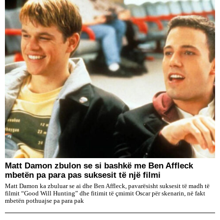
Matt Damon zbulon se si bashkë me Ben Affleck
mbetën pa para pas suksesit të një filmi
Matt Damon ka zbuluar se ai dhe Ben Affleck, pavarësisht suksesit të madh të
filmit “Good Will Hunting” dhe fitimit të çmimit Oscar për skenarin, në fakt
mbetën pothuajse pa para pak