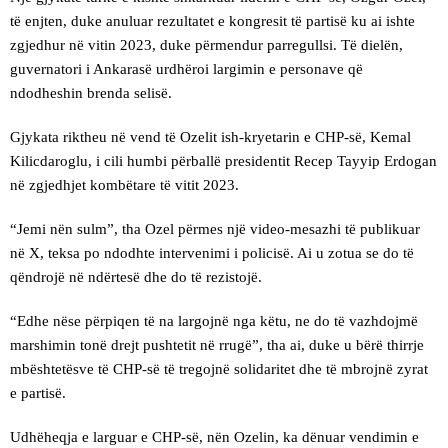
të enjten, duke anuluar rezultatet e kongresit të partisë ku ai ishte
zgjedhur në vitin 2023, duke përmendur parregullsi. Të dielën,
guvernatori i Ankarasë urdhëroi largimin e personave që
ndodheshin brenda selisë.
Gjykata riktheu në vend të Ozelit ish-kryetarin e CHP-së, Kemal
Kilicdaroglu, i cili humbi përballë presidentit Recep Tayyip Erdogan
në zgjedhjet kombëtare të vitit 2023.
“Jemi nën sulm”, tha Ozel përmes një video-mesazhi të publikuar
në X, teksa po ndodhte intervenimi i policisë. Ai u zotua se do të
qëndrojë në ndërtesë dhe do të rezistojë.
“Edhe nëse përpiqen të na largojnë nga këtu, ne do të vazhdojmë
marshimin tonë drejt pushtetit në rrugë”, tha ai, duke u bërë thirrje
mbështetësve të CHP-së të tregojnë solidaritet dhe të mbrojnë zyrat
e partisë.
Udhëheqja e larguar e CHP-së, nën Ozelin, ka dënuar vendimin e