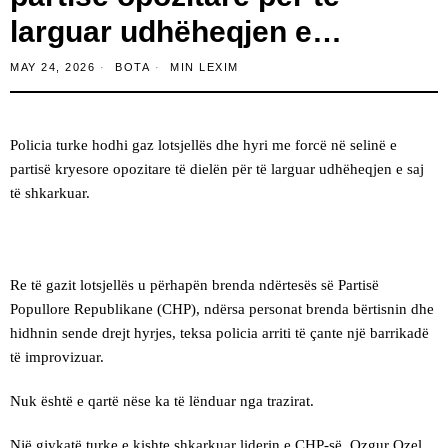
larguar udhëheqjen e…
MAY 24, 2026
BOTA
MIN LEXIM
Policia turke hodhi gaz lotsjellës dhe hyri me forcë në selinë e
partisë kryesore opozitare të dielën për të larguar udhëheqjen e saj
të shkarkuar.
Re të gazit lotsjellës u përhapën brenda ndërtesës së Partisë
Popullore Republikane (CHP), ndërsa personat brenda bërtisnin dhe
hidhnin sende drejt hyrjes, teksa policia arriti të çante një barrikadë
të improvizuar.
Nuk është e qartë nëse ka të lënduar nga trazirat.
Një gjykatë turke e kishte shkarkuar liderin e CHP-së, Ozgur Ozel,