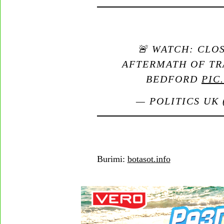
🚨 WATCH: CLO
AFTERMATH OF TR
BEDFORD
PIC
— POLITICS UK
Burimi:
botasot.info