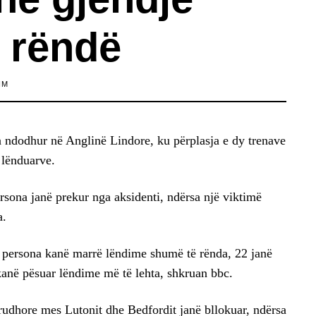
 rëndë
IM
a ndodhur në Anglinë Lindore, ku përplasja e dy trenave
 lënduarve.
rsona janë prekur nga aksidenti, ndërsa një viktimë
a.
11 persona kanë marrë lëndime shumë të rënda, 22 janë
 kanë pësuar lëndime më të lehta, shkruan bbc.
kurudhore mes Lutonit dhe Bedfordit janë bllokuar, ndërsa