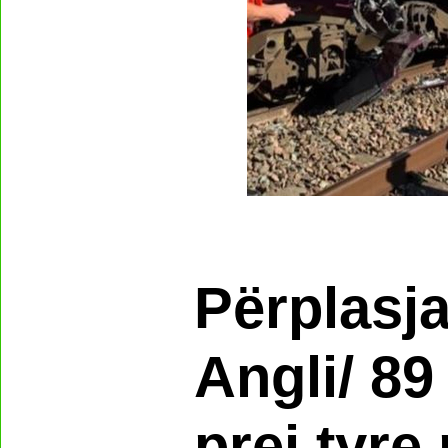
Përplasja
Angli/ 89
prej tyre