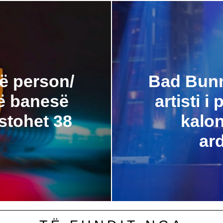
ë person/
Bad Bunn
në banesë
artisti i
estohet 38
kalon
ar