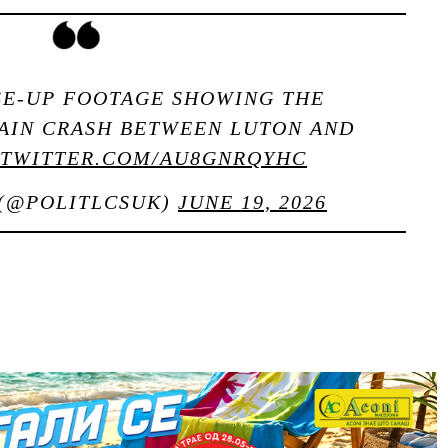
SE-UP FOOTAGE SHOWING THE
AIN CRASH BETWEEN LUTON AND
.TWITTER.COM/AU8GNRQYHC
 (@POLITLCSUK)
JUNE 19, 2026