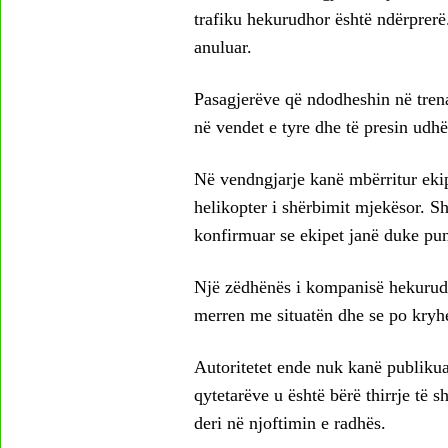
trafiku hekurudhor është ndërprerë.
anuluar.
Pasagjerëve që ndodheshin në trena
në vendet e tyre dhe të presin ud
Në vendngjarje kanë mbërritur ekipe
helikopter i shërbimit mjekësor. S
konfirmuar se ekipet janë duke pun
Një zëdhënës i kompanisë hekurud
merren me situatën dhe se po kryhe
Autoritetet ende nuk kanë publikuar
qytetarëve u është bërë thirrje të
deri në njoftimin e radhës.