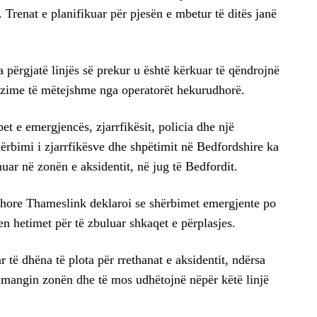
 Trenat e planifikuar për pjesën e mbetur të ditës janë
 përgjatë linjës së prekur u është kërkuar të qëndrojnë
hëzime të mëtejshme nga operatorët hekurudhorë.
t e emergjencës, zjarrfikësit, policia dhe një
hërbimi i zjarrfikësve dhe shpëtimit në Bedfordshire ka
uar në zonën e aksidentit, në jug të Bedfordit.
hore Thameslink deklaroi se shërbimet emergjente po
n hetimet për të zbuluar shkaqet e përplasjes.
 të dhëna të plota për rrethanat e aksidentit, ndërsa
 shmangin zonën dhe të mos udhëtojnë nëpër këtë linjë