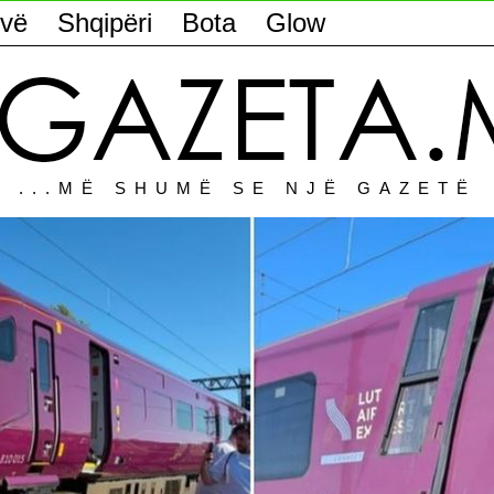
vë
Shqipëri
Bota
Glow
...MË SHUMË SE NJË GAZETË