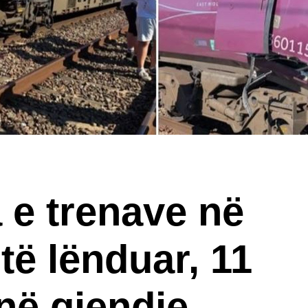
 e trenave në
 të lënduar, 11
 në gjendje