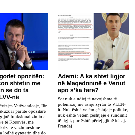
 godet opozitën:
Ademi: A ka shtet ligjor
kon shtetin me
në Maqedoninë e Veriut
n se do ta
apo s’ka fare?
 LVV-në
Sot nuk e ndiej të nevojshme të
polemizoj me asnjë zyrtar të VLEN-
ëvizjes Vetëvendosje, Ilir
it. Nuk është vetëm çështjeje politike,
akuzuar partitë opozitare
nuk është vetëm çështjeje e sundimit
gojnë funksionalizimin e
të ligjit, por është përtej gjithë kësaj.
eve të Kosovës, me
Prandaj
 kriza e vazhdueshme
ta lodhë qytetarin dhe do