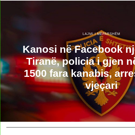
LAJMI I MËPARSHËM
Kanosi në Facebook nj
Tiranë, policia i gjen 
1500 fara kanabis, arr
vjeçari