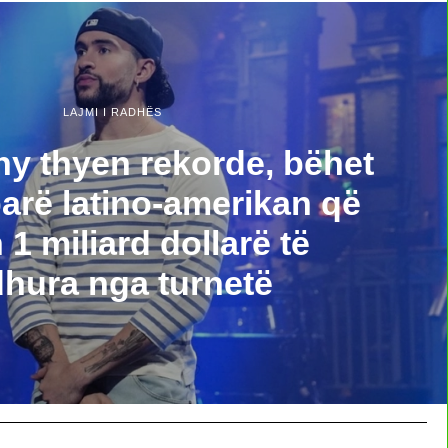
LAJMI I RADHËS
y thyen rekorde, bëhet
 parë latino-amerikan që
 1 miliard dollarë të
dhura nga turnetë