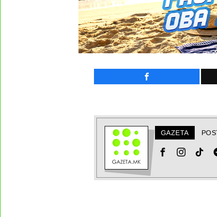
GAZETA
POS