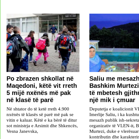
Po zbrazen shkollat në
Saliu me mesazh
Maqedoni, këtë vit rreth
Bashkim Murtezi
5 mijë nxënës më pak
të mbetesh gjit
në klasë të parë
një mik i çmuar
Në shtator do të ketë rreth 4.900
Deputetja e koalicionit 
nxënës të klasës së parë më pak se
Imerlije Saliu, i ka kushtu
vitin e kaluar. Këtë e ka bërë të ditur
mesazh publik ish-sekreta
sot ministrja e Arsimit dhe Shkencës,
organizativ të VLEN-it, 
Vesna Janevska,
Murtezi, duke e vlerësuar
kontributin dhe karakterin