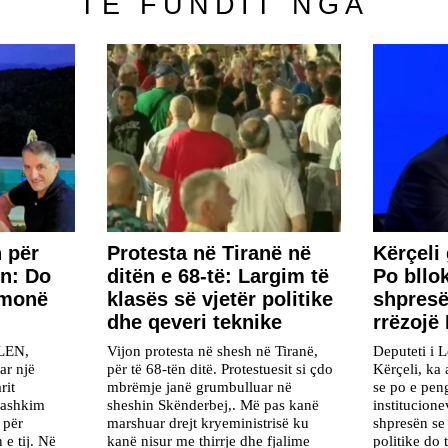
TË FUNDIT NGA
 për
Protesta në Tiranë në
Kërçeli
n: Do
ditën e 68-të: Largim të
Po bllo
hmonë
klasës së vjetër politike
shpresë
dhe qeveri teknike
rrëzojë
VLEN,
Vijon protesta në shesh në Tiranë,
Deputeti i L
ar një
për të 68-tën ditë. Protestuesit si çdo
Kërçeli, ka 
rit
mbrëmje janë grumbulluar në
se po e pen
Bashkim
sheshin Skënderbej,. Më pas kanë
institucion
 për
marshuar drejt kryeministrisë ku
shpresën se
 e tij. Në
kanë nisur me thirrje dhe fjalime
politike do 