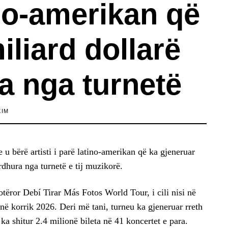
no-amerikan që
iliard dollarë
a nga turnetë
XIM
u bërë artisti i parë latino-amerikan që ka gjeneruar
rdhura nga turnetë e tij muzikorë.
botëror Debí Tirar Más Fotos World Tour, i cili nisi në
 në korrik 2026. Deri më tani, turneu ka gjeneruar rreth
ka shitur 2.4 milionë bileta në 41 koncertet e para.