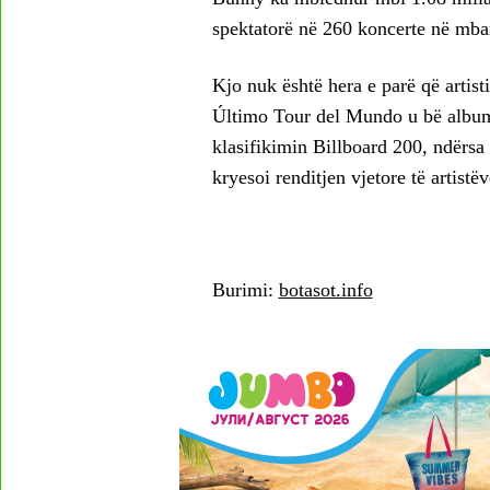
spektatorë në 260 koncerte në mba
Kjo nuk është hera e parë që artist
Último Tour del Mundo u bë albumi 
klasifikimin Billboard 200, ndërsa n
kryesoi renditjen vjetore të artist
Burimi:
botasot.info