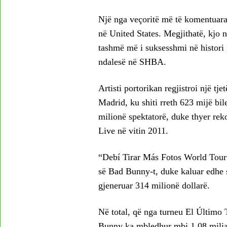
Një nga veçoritë më të komentuara t
në United States. Megjithatë, kjo n
tashmë më i suksesshmi në histori p
ndalesë në SHBA.
Artisti portorikan regjistroi një tj
Madrid, ku shiti rreth 623 mijë bil
milionë spektatorë, duke thyer re
Live në vitin 2011.
“Debí Tirar Más Fotos World Tour” 
së Bad Bunny-t, duke kaluar edhe su
gjeneruar 314 milionë dollarë.
Në total, që nga turneu El Último
Bunny ka mbledhur mbi 1.08 miliard