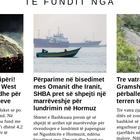
TË FUNDIT NGA
përi!
Përparime në bisedimet
Tre vatr
e West
mes Omanit dhe Iranit,
Gramsh,
dhe për
SHBA pret së shpejti një
përball
neve
marrëveshje për
terren t
lundrimin në Hormuz
duket se po
Tre vatra zja
nd. Në
ditës në zo
Shtetet e Bashkuara presin që së
 pa fund me
bashkisë së
shpejti të arrihet një marrëveshje për
’i dhënë 4,2
angazhuar p
rivendosjen e lundrimit të papenguar
r të
zjarrfikës n
në Ngushticën e Hormuzit, ndërsa
malore. Ndë
bisedimet mes Omanit dhe Iranit po