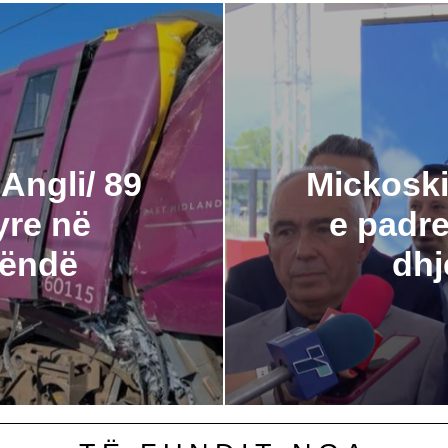
Angli/ 89
Mickoski
tyre në
e padre
rëndë
dhj