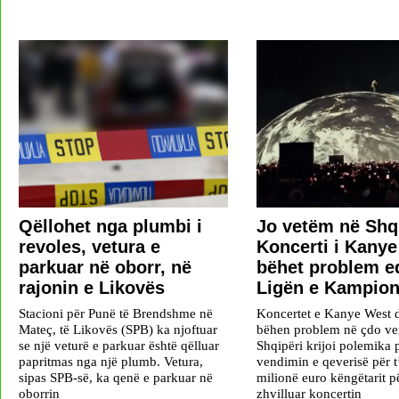
Qëllohet nga plumbi i
Jo vetëm në Shqi
revoles, vetura e
Koncerti i Kany
parkuar në oborr, në
bëhet problem e
rajonin e Likovës
Ligën e Kampio
Stacioni për Punë të Brendshme në
Koncertet e Kanye West 
Mateç, të Likovës (SPB) ka njoftuar
bëhen problem në çdo ve
se një veturë e parkuar është qëlluar
Shqipëri krijoi polemika
papritmas nga një plumb. Vetura,
vendimin e qeverisë për t
sipas SPB-së, ka qenë e parkuar në
milionë euro këngëtarit pë
oborrin
zhvilluar koncertin