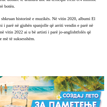
rë botën.
i shkruan historinë e muzikës. Në vitin 2020, albumi El
i parë në gjuhën spanjolle që arriti vendin e parë në
ë vitin 2022 ai u bë artisti i parë jo-anglishtfolës që
ëve më të suksesshëm.