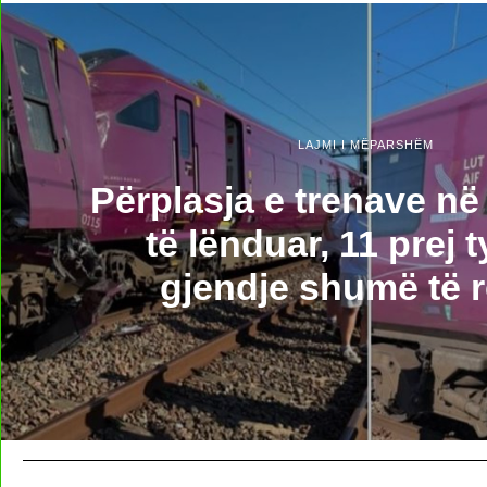
LAJMI I MËPARSHËM
Përplasja e trenave në 
të lënduar, 11 prej 
gjendje shumë të 