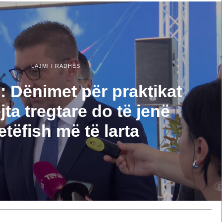
LAJMI I RADHËS
: Dënimet për praktikat
jta tregtare do të jenë
etëfish më të larta