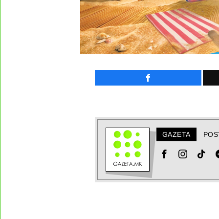
GAZETA
POS