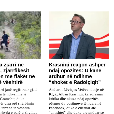
a zjarri në
​Krasniqi reagon ashpër
 zjarrfikësit
ndaj opozitës: U kanë
en me flakët në
ardhur në ndihmë
ë vështirë
“shokët e Radoiçiqit”
rri janë regjistruar gjatë
Anëtari i Lëvizjes Vetëvendosje në
na të ndryshme të
KQZ, Alban Krasniqi, ka adresuar
 Gramshit, duke
kritika dhe akuza ndaj opozitës
ër disa orë shërbimin
përmes dy postimeve të ndara në
ë terrene të vështira
Facebook, duke e cilësuar atë
rhyrja e parë u zhvillua
“antishtet” dhe duke pretenduar se