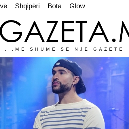
vë
Shqipëri
Bota
Glow
...MË SHUMË SE NJË GAZETË