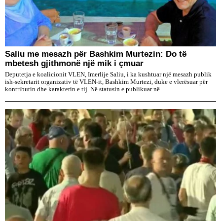
Saliu me mesazh për Bashkim Murtezin: Do të
mbetesh gjithmonë një mik i çmuar
Deputetja e koalicionit VLEN, Imerlije Saliu, i ka kushtuar një mesazh publik
ish-sekretarit organizativ të VLEN-it, Bashkim Murtezi, duke e vlerësuar për
kontributin dhe karakterin e tij. Në statusin e publikuar në