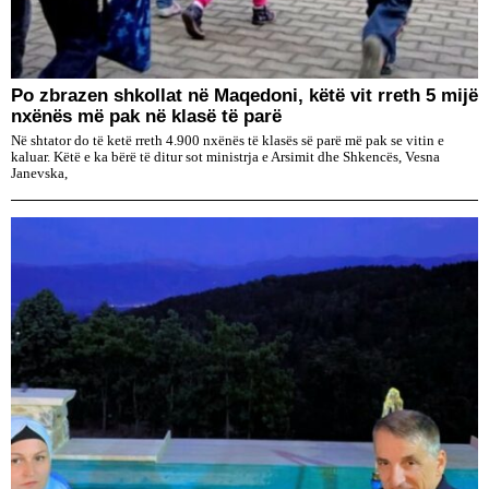
Po zbrazen shkollat në Maqedoni, këtë vit rreth 5 mijë
nxënës më pak në klasë të parë
Në shtator do të ketë rreth 4.900 nxënës të klasës së parë më pak se vitin e
kaluar. Këtë e ka bërë të ditur sot ministrja e Arsimit dhe Shkencës, Vesna
Janevska,