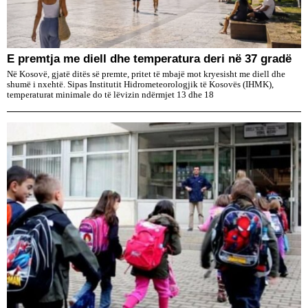
E premtja me diell dhe temperatura deri në 37 gradë
Në Kosovë, gjatë ditës së premte, pritet të mbajë mot kryesisht me diell dhe
shumë i nxehtë. Sipas Institutit Hidrometeorologjik të Kosovës (IHMK),
temperaturat minimale do të lëvizin ndërmjet 13 dhe 18