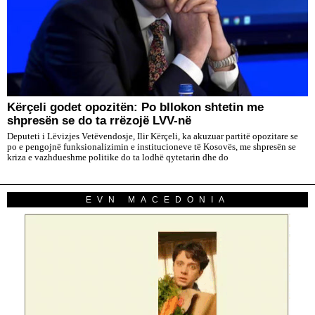
Kërçeli godet opozitën: Po bllokon shtetin me
shpresën se do ta rrëzojë LVV-në
Deputeti i Lëvizjes Vetëvendosje, Ilir Kërçeli, ka akuzuar partitë opozitare se
po e pengojnë funksionalizimin e institucioneve të Kosovës, me shpresën se
kriza e vazhdueshme politike do ta lodhë qytetarin dhe do
EVN MACEDONIA