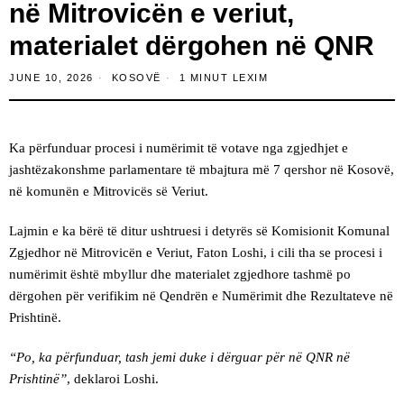
në Mitrovicën e veriut,
materialet dërgohen në QNR
JUNE 10, 2026
KOSOVË
1 MINUT LEXIM
Ka përfunduar procesi i numërimit të votave nga zgjedhjet e
jashtëzakonshme parlamentare të mbajtura më 7 qershor në Kosovë,
në komunën e Mitrovicës së Veriut.
Lajmin e ka bërë të ditur ushtruesi i detyrës së Komisionit Komunal
Zgjedhor në Mitrovicën e Veriut, Faton Loshi, i cili tha se procesi i
numërimit është mbyllur dhe materialet zgjedhore tashmë po
dërgohen për verifikim në Qendrën e Numërimit dhe Rezultateve në
Prishtinë.
“Po, ka përfunduar, tash jemi duke i dërguar për në QNR në
Prishtinë”
, deklaroi Loshi.