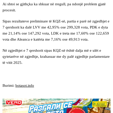
Ai shtoi se gjithçka ka shkuar në rregull, pa ndonjë problem gjatë
procesit.
Sipas rezultateve preliminare të KQZ-së, partia e parë në zgjedhjet e
7 qershorit ka dalë LVV me 42,95% ose 299,328 vota, PDK e dyta
me 21,14% ose 147,292 vota, LDK e treta me 17,60% ose 122,659
vota dhe Aleanca e katërta me 7,16% ose 49,913 vota.
Në zgjedhjet e 7 qershorit sipas KQZ-së është dalja më e ulët e
qytetarëve në zgjedhje, krahasuar me dy palë zgjedhje parlamentare
të vitit 2025.
Burimi:
botasot.info