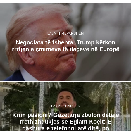
LAJMI I MËPARSHËM
Negociata të fshehta, Trump kërkon
rritjen e çmimeve të ilaçeve në Europë
LAJMI I RADHËS
Krim pasioni? Gazetarja zbulon detaje
rreth zhdukjes së Eglant Koçit: E
dashura e telefonoi atë ditë, po