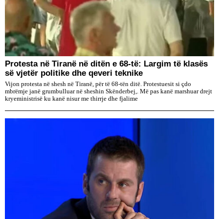
Protesta në Tiranë në ditën e 68-të: Largim të klasës
së vjetër politike dhe qeveri teknike
Vijon protesta në shesh në Tiranë, për të 68-tën ditë. Protestuesit si çdo
mbrëmje janë grumbulluar në sheshin Skënderbej,. Më pas kanë marshuar drejt
kryeministrisë ku kanë nisur me thirrje dhe fjalime