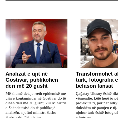
Analizat e ujit në
Transformohet a
Gostivar, publikohen
turk, fotografia e
deri më 20 gusht
befason fansat
Më shumë detaje rreth epidemisë me
Çağatay Ulusoy është rik
ujin e kontaminuar në Gostivar do të
vëmendje, këtë herë jo pë
dihen deri më 20 gusht, kur Ministria
projekt të ri, por për ndr
e Shëndetësisë do të publikojë
dukshëm në pamjen e tij. 
analizën, njoftoi ministri Sasho
njohur turk është fotogra
Klekovski. “Po dalim
admirues