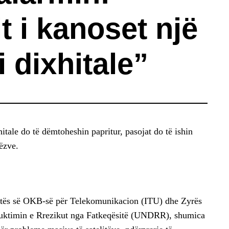
t i kanoset një
 dixhitale”
hitale do të dëmtoheshin papritur, pasojat do të ishin
ëzve.
atës së OKB-së për Telekomunikacion (ITU) dhe Zyrës
uktimin e Rrezikut nga Fatkeqësitë (UNDRR), shumica