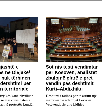
gjashtë e
Sot nis testi vendimtar
ës në Divjakë/
për Kosovën, analistët
 nuk tërhiqen
zbulojnë çfarë e pret
dërshtimi për
vendin pas dështimit
 territoriale
Kurti–Abdixhiku
ivjakës kanë zhvilluar
Dështimi i radhës për të arritur një
së mërkurës natën e
marrëveshje ndërmjet Lëvizjes
azi të protestës kundër
Vetëvendosje dhe Lidhjes