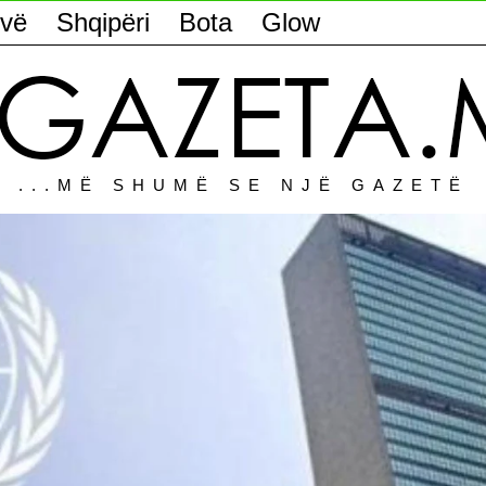
vë
Shqipëri
Bota
Glow
...MË SHUMË SE NJË GAZETË