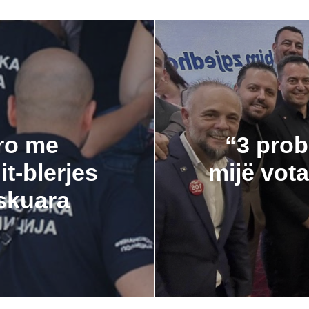
uro me
“3 prob
t-blerjes
mijë vot
iskuara