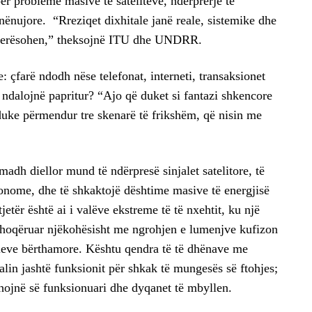
ër probleme masive të satelitëve, ndërprerje të
nënujore. “Rreziqet dixhitale janë reale, sistemike dhe
vlerësohen,” theksojnë ITU dhe UNDRR.
: çfarë ndodh nëse telefonat, interneti, transaksionet
 ndalojnë papritur? “Ajo që duket si fantazi shkencore
 duke përmendur tre skenarë të frikshëm, që nisin me
madh diellor mund të ndërpresë sinjalet satelitore, të
onome, dhe të shkaktojë dështime masive të energjisë
tjetër është ai i valëve ekstreme të të nxehtit, ku një
shoqëruar njëkohësisht me ngrohjen e lumenjve kufizon
aleve bërthamore. Kështu qendra të të dhënave me
lin jashtë funksionit për shkak të mungesës së ftohjes;
hojnë së funksionuari dhe dyqanet të mbyllen.