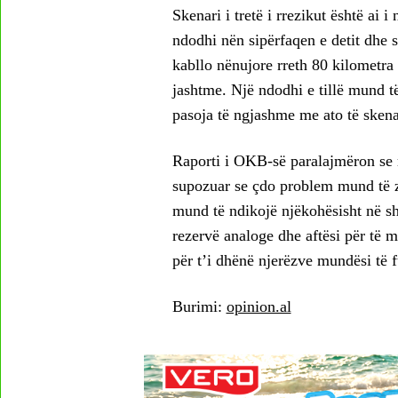
Skenari i tretë i rrezikut është ai 
ndodhi nën sipërfaqen e detit dhe 
kabllo nënujore rreth 80 kilometra e
jashtme. Një ndodhi e tillë mund të 
pasoja të ngjashme me ato të skenar
Raporti i OKB-së paralajmëron se r
supozuar se çdo problem mund të zg
mund të ndikojë njëkohësisht në sh
rezervë analoge dhe aftësi për të m
për t’i dhënë njerëzve mundësi të 
Burimi:
opinion.al