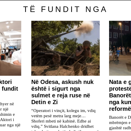
TË FUNDIT NGA
ktori
​Në Odesa, askush nuk
Nata e 
 fundit
është i sigurt nga
protest
sulmet e reja ruse në
Banorët
Detin e Zi
nga kun
thyer në
reformën
r një
“Operatori i vinçit, kolegu im, vdiq
yshimin e
vetëm pesë metra larg meje…
Banorët e D
Aktori i
Shoferi mbeti në kabinë. Edhe ai
mbrëmjen e 
fuar nga një
vdiq.” Svitlana Halchenko dridhet
gjashtë radh