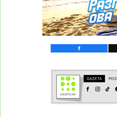
GAZETA
POS