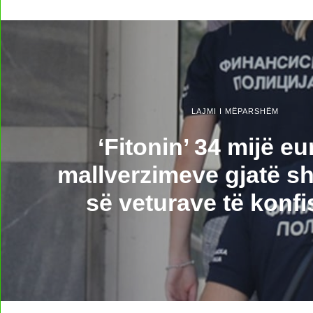
LAJMI I MËPARSHËM
‘Fitonin’ 34 mijë e
mallverzimeve gjatë shi
së veturave të konf