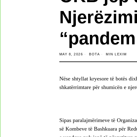
Njerëzimi
“pandemi
MAY 8, 2026
BOTA
MIN LEXIM
Nëse shtyllat kryesore të botës dix
shkatërrimtare për shumicën e njer
Sipas paralajmërimeve të Organiz
së Kombeve të Bashkuara për Red