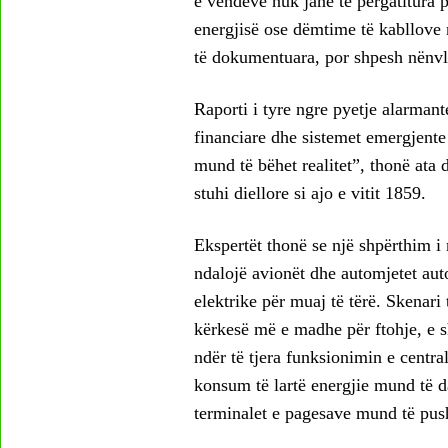
e vendeve nuk janë të përgatitura p
energjisë ose dëmtime të kabllove 
të dokumentuara, por shpesh nën
Raporti i tyre ngre pyetje alarmante
financiare dhe sistemet emergjente
mund të bëhet realitet”, thonë ata
stuhi diellore si ajo e vitit 1859.
Ekspertët thonë se një shpërthim i 
ndalojë avionët dhe automjetet aut
elektrike për muaj të tërë. Skenari 
kërkesë më e madhe për ftohje, e 
ndër të tjera funksionimin e centr
konsum të lartë energjie mund të da
terminalet e pagesave mund të pus