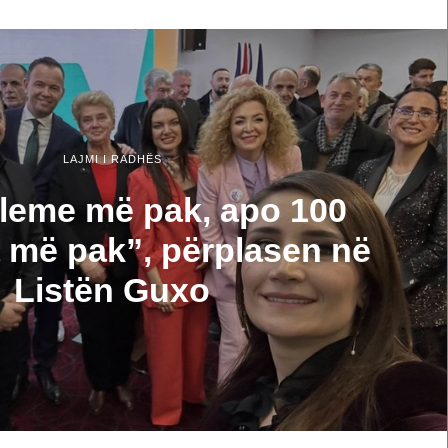
LAJMI I RADHËS
leme më pak, apo 100
a më pak”, përplasen në
Listën Guxo