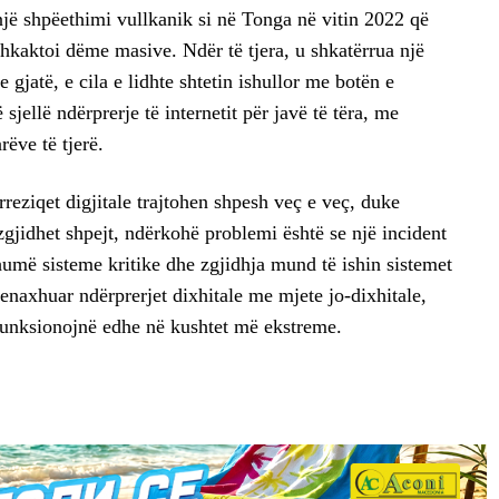
i një shpëethimi vullkanik si në Tonga në vitin 2022 që
shkaktoi dëme masive. Ndër të tjera, u shkatërrua një
 gjatë, e cila e lidhte shtetin ishullor me botën e
sjellë ndërprerje të internetit për javë të tëra, me
ëve të tjerë.
reziqet digjitale trajtohen shpesh veç e veç, duke
jidhet shpejt, ndërkohë problemi është se një incident
umë sisteme kritike dhe zgjidhja mund të ishin sistemet
enaxhuar ndërprerjet dixhitale me mjete jo-dixhitale,
funksionojnë edhe në kushtet më ekstreme.