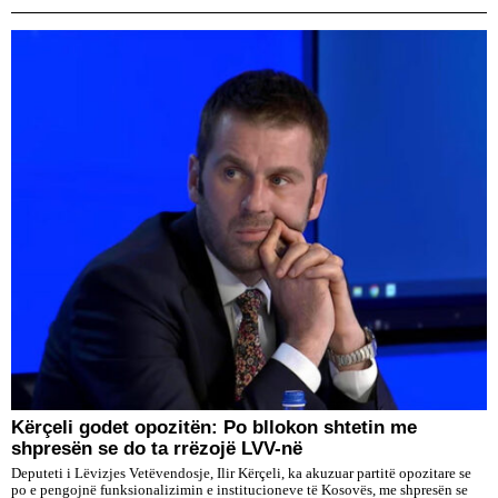
Kërçeli godet opozitën: Po bllokon shtetin me
shpresën se do ta rrëzojë LVV-në
Deputeti i Lëvizjes Vetëvendosje, Ilir Kërçeli, ka akuzuar partitë opozitare se
po e pengojnë funksionalizimin e institucioneve të Kosovës, me shpresën se