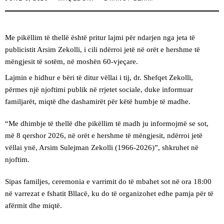
Me pikëllim të thellë është pritur lajmi për ndarjen nga jeta të
publicistit Arsim Zekolli, i cili ndërroi jetë në orët e hershme të
mëngjesit të sotëm, në moshën 60-vjeçare.
Lajmin e hidhur e bëri të ditur vëllai i tij, dr. Shefqet Zekolli,
përmes një njoftimi publik në rrjetet sociale, duke informuar
familjarët, miqtë dhe dashamirët për këtë humbje të madhe.
“Me dhimbje të thellë dhe pikëllim të madh ju informojmë se sot,
më 8 qershor 2026, në orët e hershme të mëngjesit, ndërroi jetë
vëllai ynë, Arsim Sulejman Zekolli (1966-2026)”, shkruhet në
njoftim.
Sipas familjes, ceremonia e varrimit do të mbahet sot në ora 18:00
në varrezat e fshatit Bllacë, ku do të organizohet edhe pamja për të
afërmit dhe miqtë.