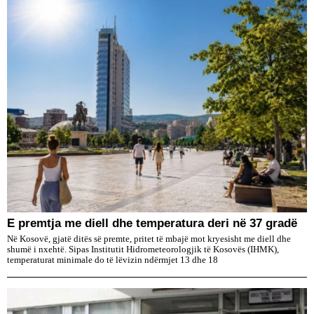
E premtja me diell dhe temperatura deri në 37 gradë
Në Kosovë, gjatë ditës së premte, pritet të mbajë mot kryesisht me diell dhe
shumë i nxehtë. Sipas Institutit Hidrometeorologjik të Kosovës (IHMK),
temperaturat minimale do të lëvizin ndërmjet 13 dhe 18