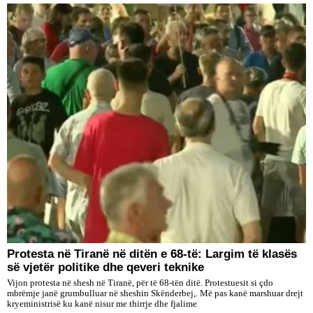
Protesta në Tiranë në ditën e 68-të: Largim të klasës
së vjetër politike dhe qeveri teknike
Vijon protesta në shesh në Tiranë, për të 68-tën ditë. Protestuesit si çdo
mbrëmje janë grumbulluar në sheshin Skënderbej,. Më pas kanë marshuar drejt
kryeministrisë ku kanë nisur me thirrje dhe fjalime