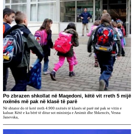
Po zbrazen shkollat në Maqedoni, këtë vit rreth 5 mijë
nxënës më pak në klasë të parë
Në shtator do të ketë rreth 4.900 nxënës të klasës së parë më pak se vitin e
kaluar. Këtë e ka bërë të ditur sot ministrja e Arsimit dhe Shkencës, Vesna
Janevska,