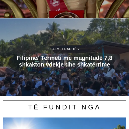
LAJMI I RADHËS
Filipine/ Tërmeti me magnitudë 7,8
shkakton vdekje dhe shkatërrime
TË FUNDIT NGA