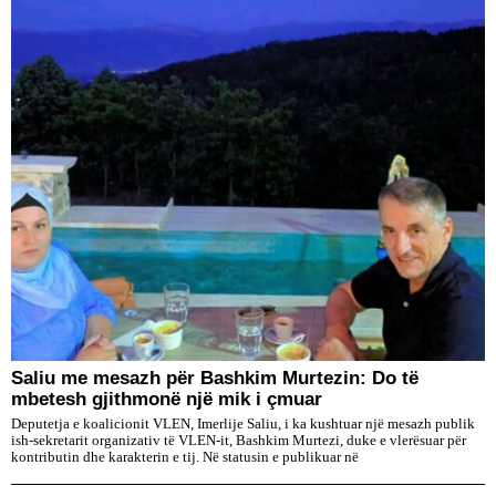
Saliu me mesazh për Bashkim Murtezin: Do të
mbetesh gjithmonë një mik i çmuar
Deputetja e koalicionit VLEN, Imerlije Saliu, i ka kushtuar një mesazh publik
ish-sekretarit organizativ të VLEN-it, Bashkim Murtezi, duke e vlerësuar për
kontributin dhe karakterin e tij. Në statusin e publikuar në