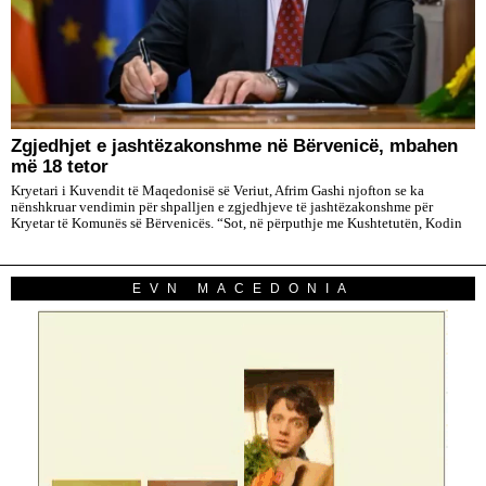
Zgjedhjet e jashtëzakonshme në Bërvenicë, mbahen
më 18 tetor
Kryetari i Kuvendit të Maqedonisë së Veriut, Afrim Gashi njofton se ka
nënshkruar vendimin për shpalljen e zgjedhjeve të jashtëzakonshme për
Kryetar të Komunës së Bërvenicës. “Sot, në përputhje me Kushtetutën, Kodin
EVN MACEDONIA