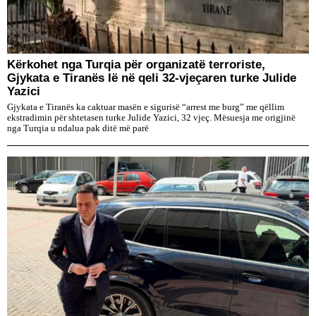
Kërkohet nga Turqia për organizatë terroriste,
Gjykata e Tiranës lë në qeli 32-vjeçaren turke Julide
Yazici
Gjykata e Tiranës ka caktuar masën e sigurisë “arrest me burg” me qëllim
ekstradimin për shtetasen turke Julide Yazici, 32 vjeç. Mësuesja me origjinë
nga Turqia u ndalua pak ditë më parë