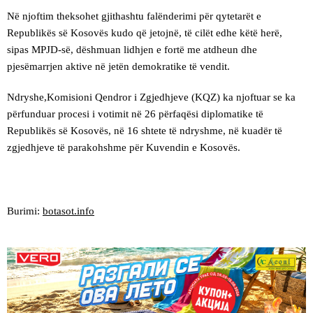
Në njoftim theksohet gjithashtu falënderimi për qytetarët e
Republikës së Kosovës kudo që jetojnë, të cilët edhe këtë herë,
sipas MPJD-së, dëshmuan lidhjen e fortë me atdheun dhe
pjesëmarrjen aktive në jetën demokratike të vendit.
Ndryshe,Komisioni Qendror i Zgjedhjeve (KQZ) ka njoftuar se ka
përfunduar procesi i votimit në 26 përfaqësi diplomatike të
Republikës së Kosovës, në 16 shtete të ndryshme, në kuadër të
zgjedhjeve të parakohshme për Kuvendin e Kosovës.
Burimi:
botasot.info