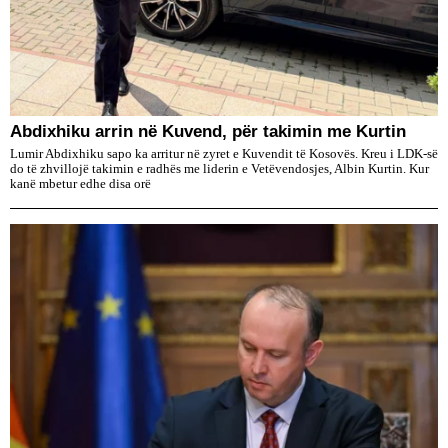
Abdixhiku arrin në Kuvend, për takimin me Kurtin
Lumir Abdixhiku sapo ka arritur në zyret e Kuvendit të Kosovës. Kreu i LDK-së
do të zhvillojë takimin e radhës me liderin e Vetëvendosjes, Albin Kurtin. Kur
kanë mbetur edhe disa orë