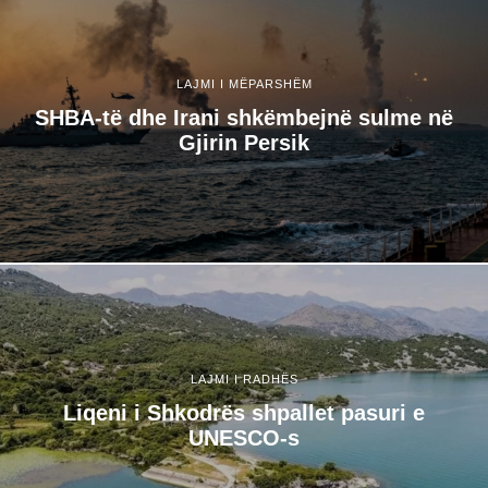
LAJMI I MËPARSHËM
SHBA-të dhe Irani shkëmbejnë sulme në
Gjirin Persik
LAJMI I RADHËS
Liqeni i Shkodrës shpallet pasuri e
UNESCO-s