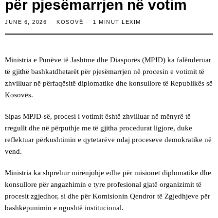
për pjesëmarrjen në votim
JUNE 6, 2026
KOSOVË
1 MINUT LEXIM
Ministria e Punëve të Jashtme dhe Diasporës (MPJD) ka falënderuar
të gjithë bashkatdhetarët për pjesëmarrjen në procesin e votimit të
zhvilluar në përfaqësitë diplomatike dhe konsullore të Republikës së
Kosovës.
Sipas MPJD-së, procesi i votimit është zhvilluar në mënyrë të
rregullt dhe në përputhje me të gjitha procedurat ligjore, duke
reflektuar përkushtimin e qytetarëve ndaj proceseve demokratike në
vend.
Ministria ka shprehur mirënjohje edhe për misionet diplomatike dhe
konsullore për angazhimin e tyre profesional gjatë organizimit të
procesit zgjedhor, si dhe për Komisionin Qendror të Zgjedhjeve për
bashkëpunimin e ngushtë institucional.