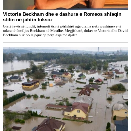
Victoria Beckham dhe e dashura e Romeos shfaqin
stilin në jahtin luksoz
Gjatë javës së fundit, interneti është përfshirë nga drama rreth pushimeve të
ndara të familjes Beckham në Mesdhe. Megjithatë, duket se Victoria dhe David
Beckham nuk po lejojnë që përplasja me djalin