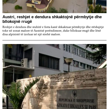
Austri, reshjet e dendura shkaktojnë përmbytje dhe
bllokojnë rrugë
Reshjet e dendura dhe stuhitë e forta kanë shkaktuar përmbytje dhe rrëshqitje
toke në zonat malore të Austrisë perëndimore, duke bllokuar rrugë dhe lënë
disa alpinistë të izoluar në një strehë malore.