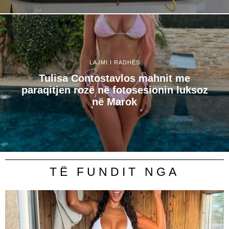
LAJMI I RADHËS
Tulisa Contostavlos mahnit me
paraqitjen rozë në fotosesionin luksoz
në Marok
TË FUNDIT NGA