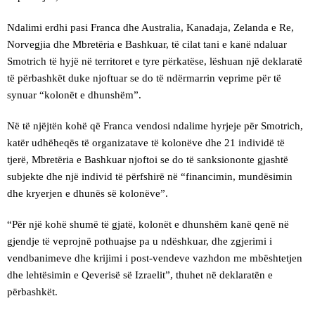
Ndalimi erdhi pasi Franca dhe Australia, Kanadaja, Zelanda e Re,
Norvegjia dhe Mbretëria e Bashkuar, të cilat tani e kanë ndaluar
Smotrich të hyjë në territoret e tyre përkatëse, lëshuan një deklaratë
të përbashkët duke njoftuar se do të ndërmarrin veprime për të
synuar “kolonët e dhunshëm”.
Në të njëjtën kohë që Franca vendosi ndalime hyrjeje për Smotrich,
katër udhëheqës të organizatave të kolonëve dhe 21 individë të
tjerë, Mbretëria e Bashkuar njoftoi se do të sanksiononte gjashtë
subjekte dhe një individ të përfshirë në “financimin, mundësimin
dhe kryerjen e dhunës së kolonëve”.
“Për një kohë shumë të gjatë, kolonët e dhunshëm kanë qenë në
gjendje të veprojnë pothuajse pa u ndëshkuar, dhe zgjerimi i
vendbanimeve dhe krijimi i post-vendeve vazhdon me mbështetjen
dhe lehtësimin e Qeverisë së Izraelit”, thuhet në deklaratën e
përbashkët.