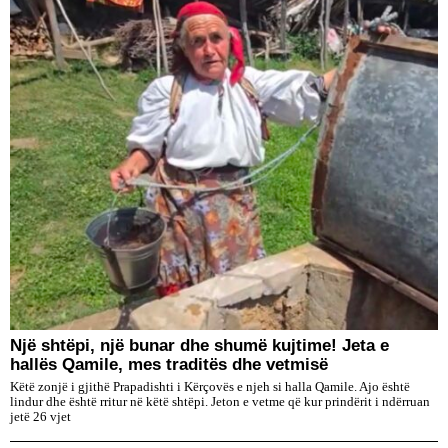
Një shtëpi, një bunar dhe shumë kujtime! Jeta e
hallës Qamile, mes traditës dhe vetmisë
Këtë zonjë i gjithë Prapadishti i Kërçovës e njeh si halla Qamile. Ajo është
lindur dhe është rritur në këtë shtëpi. Jeton e vetme që kur prindërit i ndërruan
jetë 26 vjet