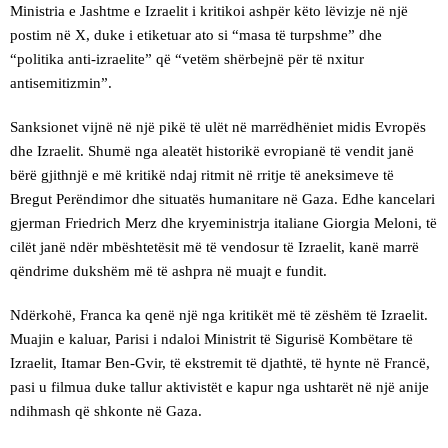
Ministria e Jashtme e Izraelit i kritikoi ashpër këto lëvizje në një
postim në X, duke i etiketuar ato si “masa të turpshme” dhe
“politika anti-izraelite” që “vetëm shërbejnë për të nxitur
antisemitizmin”.
Sanksionet vijnë në një pikë të ulët në marrëdhëniet midis Evropës
dhe Izraelit. Shumë nga aleatët historikë evropianë të vendit janë
bërë gjithnjë e më kritikë ndaj ritmit në rritje të aneksimeve të
Bregut Perëndimor dhe situatës humanitare në Gaza. Edhe kancelari
gjerman Friedrich Merz dhe kryeministrja italiane Giorgia Meloni, të
cilët janë ndër mbështetësit më të vendosur të Izraelit, kanë marrë
qëndrime dukshëm më të ashpra në muajt e fundit.
Ndërkohë, Franca ka qenë një nga kritikët më të zëshëm të Izraelit.
Muajin e kaluar, Parisi i ndaloi Ministrit të Sigurisë Kombëtare të
Izraelit, Itamar Ben-Gvir, të ekstremit të djathtë, të hynte në Francë,
pasi u filmua duke tallur aktivistët e kapur nga ushtarët në një anije
ndihmash që shkonte në Gaza.