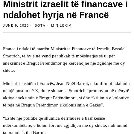
Ministrit izraelit të financave i
ndalohet hyrja në Francë
JUNE 9, 2026
BOTA
MIN LEXIM
Franca i ndaloi të martën Ministrit të Financave të Izraelit, Bezalel
Smotrich, të hyjë në vend për shkak të mbështetjes së tij për
aneksimet e Bregut Perëndimor që kërcënojnë një zgjidhje me dy
shtete.
Ministri i Jashtëm i Francës, Jean-Noël Barrot, e konfirmoi ndalimin
në një postim në X, duke shtuar se Smotrich “promovon në mënyrë
aktive aneksimin e Bregut Perëndimor”, si dhe “krijimin e kolonive
të reja në Bregun Perëndimor, rikolonizimin e Gazës”.
“Është një politikë që shumica dërrmuese e bashkësisë
ndërkombëtare, e lidhur fort me zgjidhjen me dy shtete, nuk mund
ta pranojë”, tha Barrot.