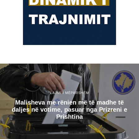
LAJMI I MËPARSHËM
Malisheva me rënien më të madhe të
daljes në votime, pasuar nga Prizreni e
Prishtina