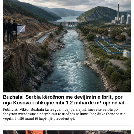
Buzhala: Serbia kërcënon me devijimin e Ibrit, por
nga Kosova i shkojnë mbi 1.2 miliardë m³ ujë në vit
Publicisti Viktor Buzhala ka reaguar ndaj paralajmërimeve se Serbia po
shqyrton mundësinë e ndryshimit të rrjedhës së lumit Ibër, duke thënë se një
veprim i tillë mund të hapë një precedent që,