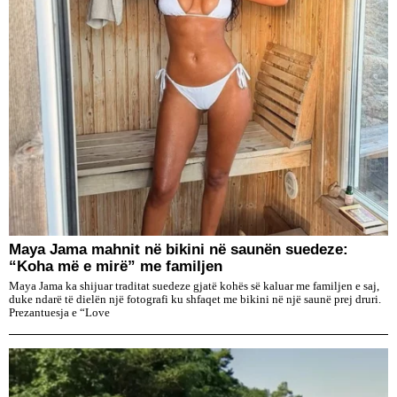
Maya Jama mahnit në bikini në saunën suedeze:
“Koha më e mirë” me familjen
Maya Jama ka shijuar traditat suedeze gjatë kohës së kaluar me familjen e saj,
duke ndarë të dielën një fotografi ku shfaqet me bikini në një saunë prej druri.
Prezantuesja e “Love