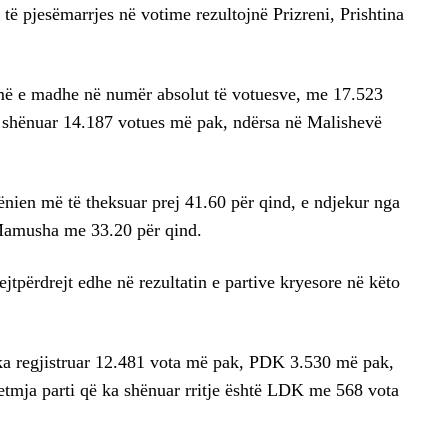
 pjesëmarrjes në votime rezultojnë Prizreni, Prishtina
a më e madhe në numër absolut të votuesve, me 17.523
ë shënuar 14.187 votues më pak, ndërsa në Malishevë
nien më të theksuar prej 41.60 për qind, e ndjekur nga
Mamusha me 33.20 për qind.
jtpërdrejt edhe në rezultatin e partive kryesore në këto
ka regjistruar 12.481 vota më pak, PDK 3.530 më pak,
mja parti që ka shënuar rritje është LDK me 568 vota