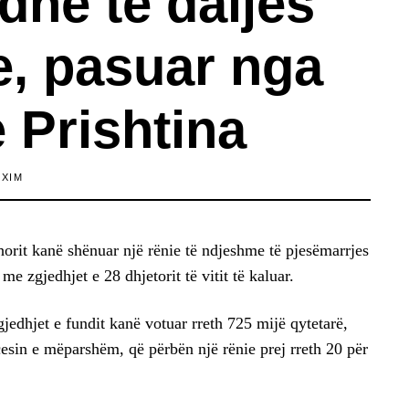
dhe të daljes
e, pasuar nga
e Prishtina
EXIM
orit kanë shënuar një rënie të ndjeshme të pjesëmarrjes
e zgjedhjet e 28 dhjetorit të vitit të kaluar.
jedhjet e fundit kanë votuar rreth 725 mijë qytetarë,
esin e mëparshëm, që përbën një rënie prej rreth 20 për