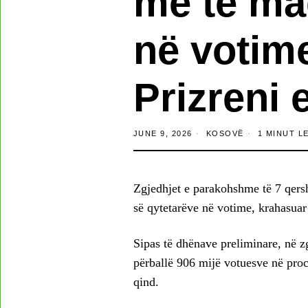
më të ma
në votim
Prizreni 
JUNE 9, 2026
KOSOVË
1 MINUT L
Zgjedhjet e parakohshme të 7 qersh
së qytetarëve në votime, krahasuar m
Sipas të dhënave preliminare, në zg
përballë 906 mijë votuesve në proc
qind.