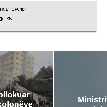
TIMET E FUNDIT
bllokuar
Ministri
 kolonëve