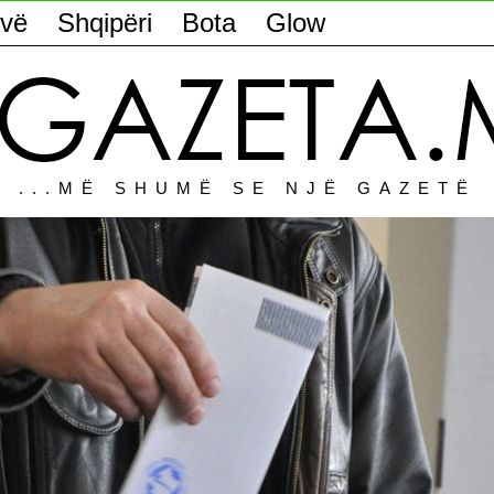
vë
Shqipëri
Bota
Glow
...MË SHUMË SE NJË GAZETË