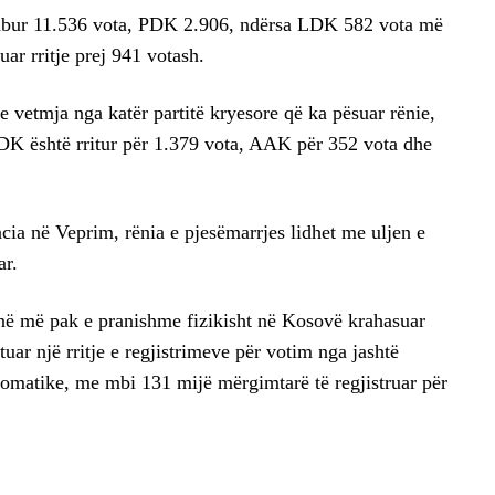
mbur 11.536 vota, PDK 2.906, ndërsa LDK 582 vota më
r rritje prej 941 votash.
 vetmja nga katër partitë kryesore që ka pësuar rënie,
K është rritur për 1.379 vota, AAK për 352 vota dhe
ia në Veprim, rënia e pjesëmarrjes lidhet me uljen e
ar.
ë më pak e pranishme fizikisht në Kosovë krahasuar
uar një rritje e regjistrimeve për votim nga jashtë
lomatike, me mbi 131 mijë mërgimtarë të regjistruar për