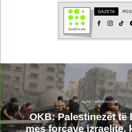
GAZETA
POS
LAJMI I MËPARSHËM
OKB: Palestinezët të 
mes forcave izraelite,