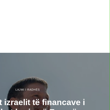
LAJMI I RADHËS
t izraelit të financave i