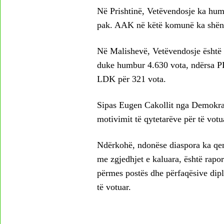
Në Prishtinë, Vetëvendosje ka hu
pak. AAK në këtë komunë ka shënua
Në Malishevë, Vetëvendosje është e
duke humbur 4.630 vota, ndërsa PD
LDK për 321 vota.
Sipas Eugen Cakollit nga Demokrac
motivimit të qytetarëve për të votu
Ndërkohë, ndonëse diaspora ka qen
me zgjedhjet e kaluara, është raport
përmes postës dhe përfaqësive dip
të votuar.