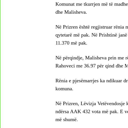
Komunat me tkurrjen më të madhe të
dhe Malisheva.
Në Prizren është regjistruar rëni
qytetarë më pak. Në Prishtinë jan
11.370 më pak.
Në përqindje, Malisheva prin me rë
Rahoveci me 36.97 për qind dhe 
Rënia e pjesëmarrjes ka ndikuar dre
komuna.
Në Prizren, Lëvizja Vetëvendosje 
ndërsa AAK 432 vota më pak. E vet
më shumë.