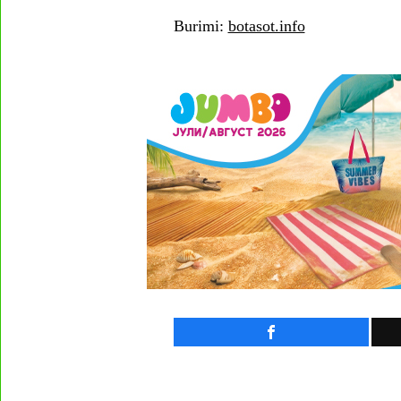
Burimi:
botasot.info