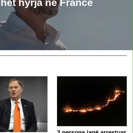
het hyrja në Francë
2 persona janë arrestuar