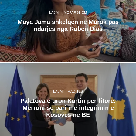
LAJMI I MËPARSHËM
Maya Jama shkëlqen në Marok pas
ndarjes nga Ruben Dias
LAJMI I RADHËS
Palatova e uron Kurtin për fitore:
Merruni së pari me integrimin e
Kosovës në BE