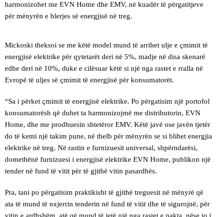
harmonizohet me EVN Home dhe EMV, në kuadër të përgatitjeve
për mënyrën e blerjes së energjisë në treg.
Mickoski theksoi se me këtë model mund të arrihet ulje e çmimit të
energjisë elektrike për qytetarët deri në 5%, madje në disa skenarë
edhe deri në 10%, duke e cilësuar këtë si një nga rastet e rralla në
Evropë të uljes së çmimit të energjisë për konsumatorët.
“Sa i përket çmimit të energjisë elektrike. Po përgatisim një portofol
konsumatorësh që duhet ta harmonizojmë me distributorin, EVN
Home, dhe me prodhuesin shtetëror EMV. Këtë javë ose javën tjetër
do të kemi një takim pune, në thelb për mënyrën se si blihet energjia
elektrike në treg. Në rastin e furnizuesit universal, shpërndarësi,
domethënë furnizuesi i energjisë elektrike EVN Home, publikon një
tender në fund të vitit për të gjithë vitin pasardhës.
Pra, tani po përgatisim praktikisht të gjithë treguesit në mënyrë që
ata të mund të nxjerrin tenderin në fund të vitit dhe të sigurojnë, për
vitin e ardhshëm, atë që mund të jetë një nga rastet e pakta, nëse jo i