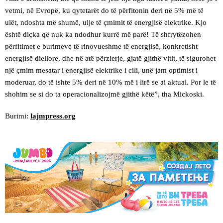
vetmi, në Evropë, ku qytetarët do të përfitonin deri në 5% më të
ulët, ndoshta më shumë, ulje të çmimit të energjisë elektrike. Kjo
është diçka që nuk ka ndodhur kurrë më parë! Të shfrytëzohen
përfitimet e burimeve të rinovueshme të energjisë, konkretisht
energjisë diellore, dhe në atë përzierje, gjatë gjithë vitit, të sigurohet
një çmim mesatar i energjisë elektrike i cili, unë jam optimist i
moderuar, do të ishte 5% deri në 10% më i lirë se ai aktual. Por le të
shohim se si do ta operacionalizojmë gjithë këtë”, tha Mickoski.
Burimi:
lajmpress.org