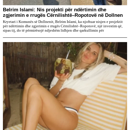
Belrim Islami: Nis projekti për ndërtimin dhe
zgjerimin e rrugës Cërnilishtë–Ropotovë në Dollnen
Kryetari i Komunës së Dollnenit, Belrim Islami, ka njoftuar nisjen e projektit
për ndërtimin dhe zgjerimin e rrugës Cërnilishtë–Ropotovë, një investim që,
sipas tij, do të përmirësojë ndjeshëm lidhjen dhe qarkullimin për