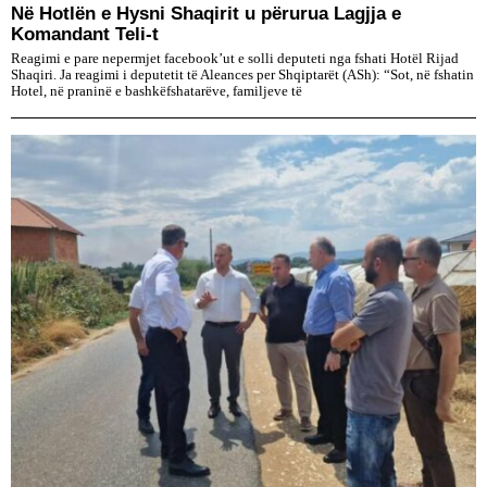
Në Hotlën e Hysni Shaqirit u përurua Lagjja e
Komandant Teli-t
Reagimi e pare nepermjet facebook’ut e solli deputeti nga fshati Hotël Rijad
Shaqiri. Ja reagimi i deputetit të Aleances per Shqiptarët (ASh): “Sot, në fshatin
Hotel, në praninë e bashkëfshatarëve, familjeve të