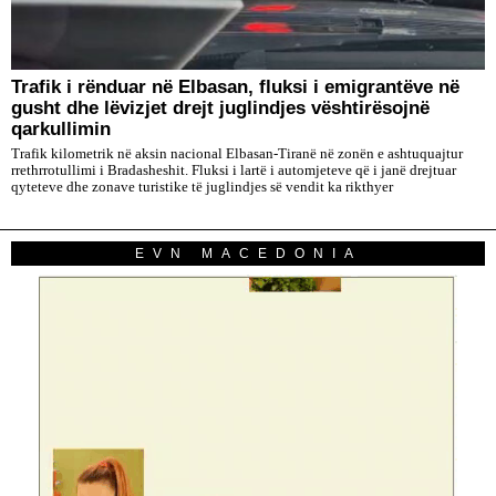
Trafik i rënduar në Elbasan, fluksi i emigrantëve në
gusht dhe lëvizjet drejt juglindjes vështirësojnë
qarkullimin
Trafik kilometrik në aksin nacional Elbasan-Tiranë në zonën e ashtuquajtur
rrethrrotullimi i Bradasheshit. Fluksi i lartë i automjeteve që i janë drejtuar
qyteteve dhe zonave turistike të juglindjes së vendit ka rikthyer
EVN MACEDONIA