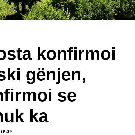
sta konfirmoi
ski gënjen,
firmoi se
nuk ka
 LEXIM