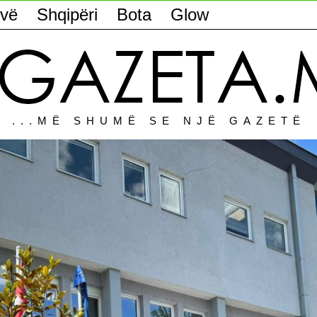
vë
Shqipëri
Bota
Glow
...MË SHUMË SE NJË GAZETË