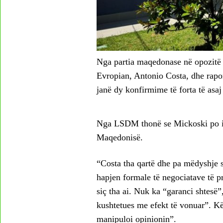
Nga partia maqedonase në opozitë 
Evropian, Antonio Costa, dhe rapor
janë dy konfirmime të forta të asaj
Nga LSDM thonë se Mickoski po i g
Maqedonisë.
“Costa tha qartë dhe pa mëdyshje s
hapjen formale të negociatave të
siç tha ai. Nuk ka “garanci shtesë”
kushtetues me efekt të vonuar”. Kë
manipuloi opinionin”.