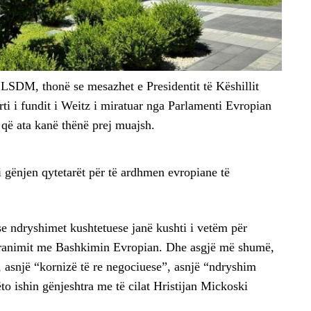
LSDM, thonë se mesazhet e Presidentit të Këshillit
ti i fundit i Weitz i miratuar nga Parlamenti Evropian
 që ata kanë thënë prej muajsh.
ënjen qytetarët për të ardhmen evropiane të
e ndryshimet kushtetuese janë kushti i vetëm për
 pranimit me Bashkimin Evropian. Dhe asgjë më shumë,
, asnjë “kornizë të re negociuese”, asnjë “ndryshim
to ishin gënjeshtra me të cilat Hristijan Mickoski