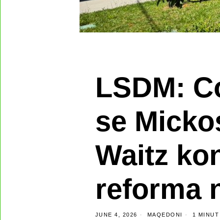
LSDM: Co
se Micko
Waitz kon
reforma 
JUNE 4, 2026
MAQEDONI
1 MINUT