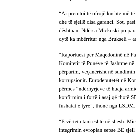
“Ai premtoi të ofrojë kushte më të
dhe të sjellë disa garanci. Sot, pasi
dështuan. Ndërsa Mickoski po paraq
dytë ka mbërritur nga Brukseli – a
“Raportuesi për Maqedoninë në Pa
Komitetit të Punëve të Jashtme në 
përparim, veçanërisht në sundimin 
korrupsionit. Eurodeputetët në Ko
përmes “ndërhyrjeve të huaja armiq
konfirmim i fortë i asaj që thot
fushatat e tyre”, thonë nga LSDM.
“E vërteta tani është në shesh. Mic
integrimin evropian sepse BE sjell 