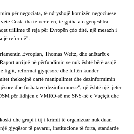
 mira për negociata, të ndryshojë kornizën negociuese
 vetë Costa tha të vërtetën, të gjitha ato gënjeshtra
et trillime të reja për Evropën çdo ditë, një mesazh i
snjë reformë”.
rlamentin Evropian, Thomas Weitz, dhe anëtarët e
Raport arrijnë në përfundimin se nuk është bërë asnjë
e ligjit, reformat gjyqësore dhe luftën kundër
mitet theksojnë qartë manipulimet dhe dezinformimin
ësore dhe fushatave dezinformuese”, që është një tjetër
ë SDSM për lidhjen e VMRO-së me SNS-në e Vuçiçit dhe
koski dhe grupi i tij i krimit të organizuar nuk duan
një gjyqësor të pavarur, institucione të forta, standarde