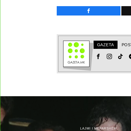
GAZETA
POS
LAJMI I MËPARSHËM