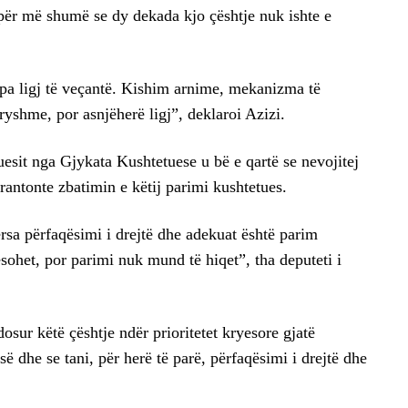
e për më shumë se dy dekada kjo çështje nuk ishte e
i pa ligj të veçantë. Kishim arnime, mekanizma të
yshme, por asnjëherë ligj”, deklaroi Azizi.
cuesit nga Gjykata Kushtetuese u bë e qartë se nevojitej
arantonte zbatimin e këtij parimi kushtetues.
rsa përfaqësimi i drejtë dhe adekuat është parim
ohet, por parimi nuk mund të hiqet”, tha deputeti i
sur këtë çështje ndër prioritetet kryesore gjatë
 dhe se tani, për herë të parë, përfaqësimi i drejtë dhe