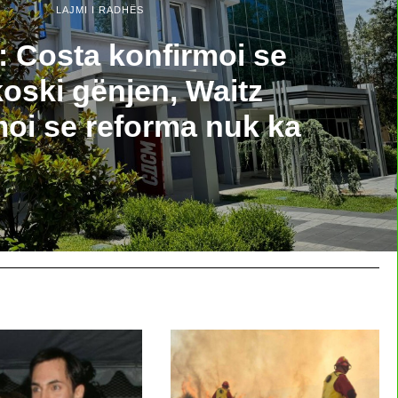
LAJMI I RADHËS
 Costa konfirmoi se
oski gënjen, Waitz
moi se reforma nuk ka