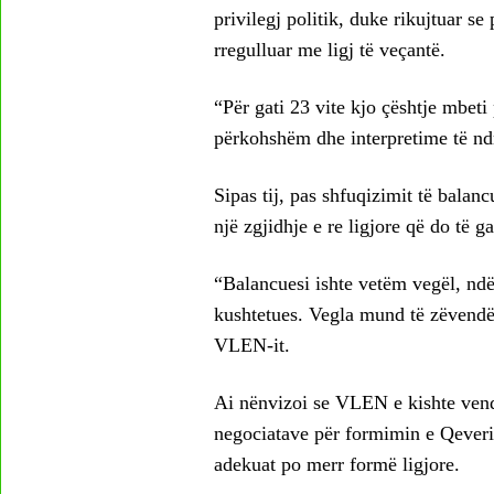
privilegj politik, duke rikujtuar s
rregulluar me ligj të veçantë.
“Për gati 23 vite kjo çështje mbet
përkohshëm dhe interpretime të ndr
Sipas tij, pas shfuqizimit të balan
një zgjidhje e re ligjore që do të g
“Balancuesi ishte vetëm vegël, ndë
kushtetues. Vegla mund të zëvendës
VLEN-it.
Ai nënvizoi se VLEN e kishte vendo
negociatave për formimin e Qeverisë
adekuat po merr formë ligjore.