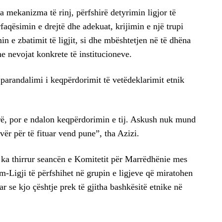
sa mekanizma të rinj, përfshirë detyrimin ligjor të
rfaqësimin e drejtë dhe adekuat, krijimin e një trupi
n e zbatimit të ligjit, si dhe mbështetjen në të dhëna
he nevojat konkrete të institucioneve.
e parandalimi i keqpërdorimit të vetëdeklarimit etnik
rë, por e ndalon keqpërdorimin e tij. Askush nuk mund
vër për të fituar vend pune”, tha Azizi.
e ka thirrur seancën e Komitetit për Marrëdhënie mes
Ligji të përfshihet në grupin e ligjeve që miratohen
 se kjo çështje prek të gjitha bashkësitë etnike në