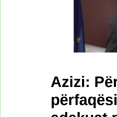
Azizi: Pë
përfaqësi