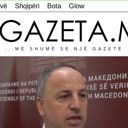
vë
Shqipëri
Bota
Glow
...MË SHUMË SE NJË GAZETË