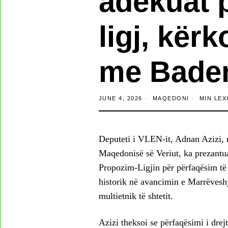
adekuat 
ligj, kër
me Bade
JUNE 4, 2026
MAQEDONI
MIN LEX
Deputeti i VLEN-it, Adnan Azizi, 
Maqedonisë së Veriut, ka prezantua
Propozim-Ligjin për përfaqësim të d
historik në avancimin e Marrëveshj
multietnik të shtetit.
Azizi theksoi se përfaqësimi i drej