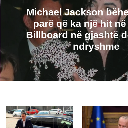
Michael Jackson bëhet 
parë që ka një hit në 
Billboard në gjashtë 
ndryshme