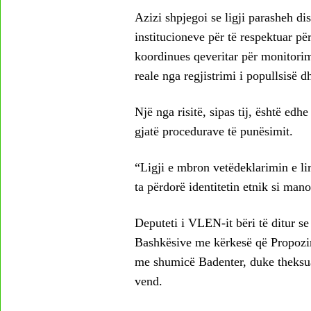
Azizi shpjegoi se ligji parasheh di
institucioneve për të respektuar pë
koordinues qeveritar për monitorimi
reale nga regjistrimi i popullsisë d
Një nga risitë, sipas tij, është edh
gjatë procedurave të punësimit.
“Ligji e mbron vetëdeklarimin e li
ta përdorë identitetin etnik si mano
Deputeti i VLEN-it bëri të ditur s
Bashkësive me kërkesë që Propozim-
me shumicë Badenter, duke theksuar
vend.