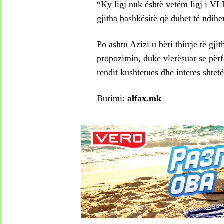
“Ky ligj nuk është vetëm ligj i VLE
gjitha bashkësitë që duhet të ndihen
Po ashtu Azizi u bëri thirrje të gji
propozimin, duke vlerësuar se përf
rendit kushtetues dhe interes shtetë
Burimi:
alfax.mk