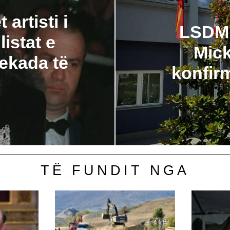
artisti i
LSDM:
listat e
Mick
dekada të
konfir
TË FUNDIT NGA