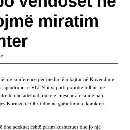
po vendoset në
kojmë miratim
nter
IM
në një konferencë për media të mbajtur në Kuvendin e
r qëndrimet e VLEN-it si parti politike lidhur me
rejtë dhe adekuat, duke e cilësuar atë si një hap
es Kornizë të Ohrit dhe në garantimin e karakterit
të dhe adekuat është parim kushtetues dhe jo një