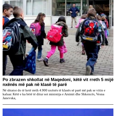
Po zbrazen shkollat në Maqedoni, këtë vit rreth 5 mijë
nxënës më pak në klasë të parë
Në shtator do të ketë rreth 4.900 nxënës të klasës së parë më pak se vitin e
kaluar. Këtë e ka bërë të ditur sot ministrja e Arsimit dhe Shkencës, Vesna
Janevska,