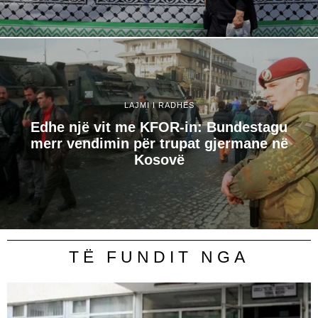
LAJMI I RADHËS
Edhe një vit me KFOR-in: Bundestagu
merr vendimin për trupat gjermane në
Kosovë
TË FUNDIT NGA