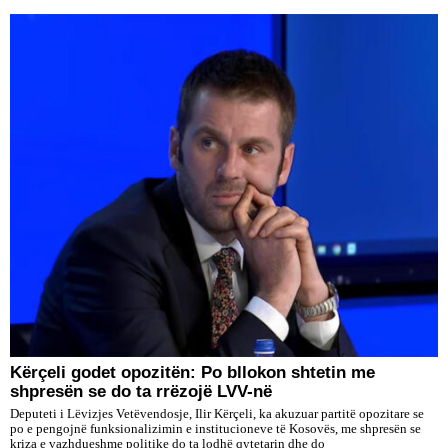
Kërçeli godet opozitën: Po bllokon shtetin me
shpresën se do ta rrëzojë LVV-në
Deputeti i Lëvizjes Vetëvendosje, Ilir Kërçeli, ka akuzuar partitë opozitare se
po e pengojnë funksionalizimin e institucioneve të Kosovës, me shpresën se
kriza e vazhdueshme politike do ta lodhë qytetarin dhe do