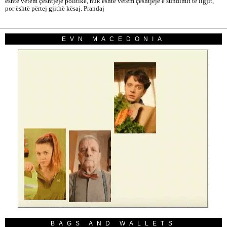
është vetëm çështjeje politike, nuk është vetëm çështjeje e sundimit të ligjit,
por është përtej gjithë kësaj. Prandaj
EVN MACEDONIA
BAGS AND WALLETS