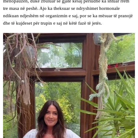
menopauzën, duke zbuluar se gjatë kësaj periudhe ka shtuar rreth
tre masa në peshë. Ajo ka theksuar se ndryshimet hormonale
ndikuan ndjeshëm në organizmin e saj, por se ka mësuar të pranojë
dhe të kujdeset për trupin e saj në këtë fazë të jetës.