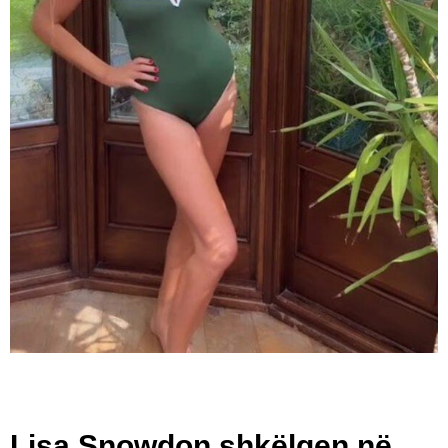
Lisa Snowdon shkëlqen në