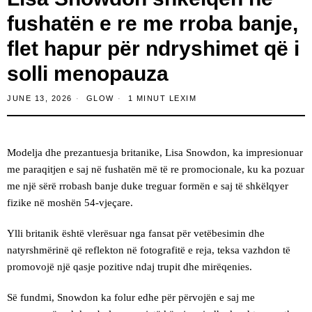
fushatën e re me rroba banje,
flet hapur për ndryshimet që i
solli menopauza
JUNE 13, 2026
GLOW
1 MINUT LEXIM
Modelja dhe prezantuesja britanike, Lisa Snowdon, ka impresionuar
me paraqitjen e saj në fushatën më të re promocionale, ku ka pozuar
me një sërë rrobash banje duke treguar formën e saj të shkëlqyer
fizike në moshën 54-vjeçare.
Ylli britanik është vlerësuar nga fansat për vetëbesimin dhe
natyrshmërinë që reflekton në fotografitë e reja, teksa vazhdon të
promovojë një qasje pozitive ndaj trupit dhe mirëqenies.
Së fundmi, Snowdon ka folur edhe për përvojën e saj me