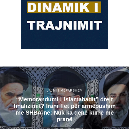
LAJMI I MËPARSHËM
“Memorandumi i Islamabadit” drejt
finalizimit? Irani flet për armëpushim
me SHBA-në: Nuk ka qenë kurrë më
pranë