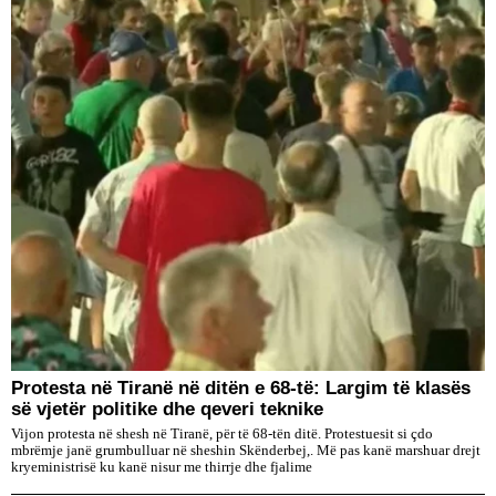
Protesta në Tiranë në ditën e 68-të: Largim të klasës
së vjetër politike dhe qeveri teknike
Vijon protesta në shesh në Tiranë, për të 68-tën ditë. Protestuesit si çdo
mbrëmje janë grumbulluar në sheshin Skënderbej,. Më pas kanë marshuar drejt
kryeministrisë ku kanë nisur me thirrje dhe fjalime