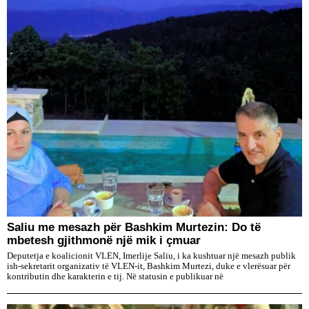
Saliu me mesazh për Bashkim Murtezin: Do të
mbetesh gjithmonë një mik i çmuar
Deputetja e koalicionit VLEN, Imerlije Saliu, i ka kushtuar një mesazh publik
ish-sekretarit organizativ të VLEN-it, Bashkim Murtezi, duke e vlerësuar për
kontributin dhe karakterin e tij. Në statusin e publikuar në