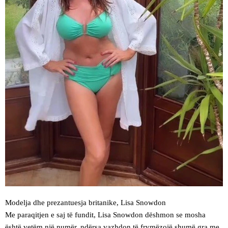
Modelja dhe prezantuesja britanike, Lisa Snowdon
Me paraqitjen e saj të fundit, Lisa Snowdon dëshmon se mosha
është vetëm një numër, ndërsa vazhdon të frymëzojë shumë gra me